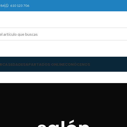
284
610 123 706
RCAS
EDADES
APARTADOS ONLINE
CONÓCENOS