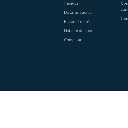
Pedidos
Con
com
Detalles cuenta
Con
Editar dirección
Lista de deseos
Comparar