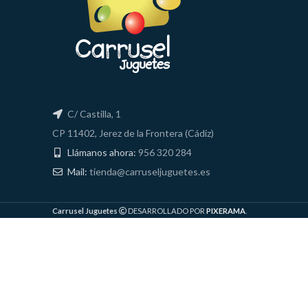
C/ Castilla, 1
CP 11402, Jerez de la Frontera (Cádiz)
Llámanos ahora:
956 320 284
Mail:
tienda@carruseljuguetes.es
Carrusel Juguetes
DESARROLLADO POR
PIXERAMA
.