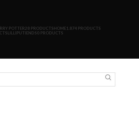
RRY POTTER
28 PRODUCTS
HOME
1.874 PRODUCTS
CTS
LILLIPUTIENDS
0 PRODUCTS