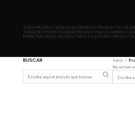
TODO
PRODUCTS
UNCATEGORIZED
23 PRODUCTS
+ 18 A
JUGUETES MONTESSORI
30 PRODUCTS
LEGO ANIMAL CR
MONSTER HIGH
1 PRODUCT
MY LITTLE PONY
2 PRODUCTS
BUSCAR
Inicio
Pr
No se han e