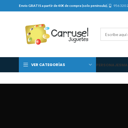
Envío GRATIS a partir de 40€ de compra (solo península).
956 320 
VER CATEGORÍAS
PERSONAJES
MA