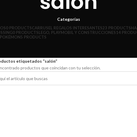
salón
Categorías
ÑOS
0 PRODUCTS
CARRUSEL REGALOS INTERESANTES
23 PRODUCTS
HA
OSSING
0 PRODUCTS
LEGO, PLAYMOBIL Y CONSTRUCCIONES
14 PRODU
POKÉMON
5 PRODUCTS
oductos etiquetados “salón”
ncontrado productos que coincidan con tu selección.