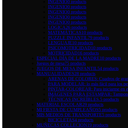
INGENIO
0 products
INGENIO
0 products
INGENIO
0 products
INGENIO
0 products
INGENIO
0 products
LOGICA
26 products
MATEMÁTICAS
10 products
PUZZLE INFANTIL
79 products
LENGUAJE
10 products
PSICOMOTRICIDAD
10 products
MOTRICIDAD
16 products
ESPECIAL DÍA DE LA MADRE
10 products
Juegos de mesa
75 products
JUEGOS DE MESA INFANTIL
54 products
MANUALIDADES
28 products
ARENAS DE COLORES: Cuadros de gran 
PARA MODELAR: lo más fácil para los pe
PINTAR-COLOREAR: Para iniciarme en el 
IMÁGENES PARA ESTAMPAR: Tampones y 
TÉCNICAS INCREÍBLES.
5 products
MATERIAL ESCOLAR
29 products
MI FIESTA DE CUMPLEAÑOS
5 products
MIS MEDIOS DE TRANSPORTE
5 products
BICICLETAS
4 products
MUÑECAS COLLECION
19 products