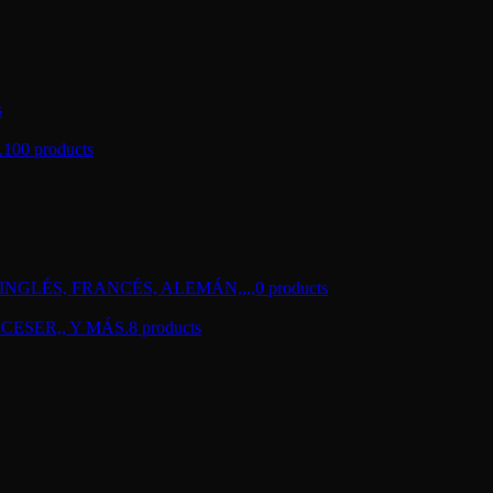
s
.
100 products
NGLÉS, FRANCÉS, ALEMÁN,,,,
0 products
CESER,, Y MÁS.
8 products