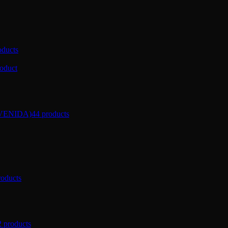
oducts
roduct
VENIDA)
44 products
roducts
2 products