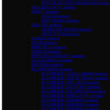
POSTER PUZZLES 200 PIEZAS
0 produc
DESCENDANTS
1 product
DISET
7 products
SASSY
0 products
TINY LOVE
0 products
DJECO
65 products
LITTLE BIG ROOM
0 products
ARTY TOYS
3 products
HAMA
0 products
LUDI
2 products
MARVEL
11 products
OBALL
0 products
PRINCESAS DISNEY
3 products
SCALEXTRIC
0 products
TRUNKI
0 products
PLAYMOBIL
86 products
PLAYMOBIL CABALLEROS
0 products
PLAYMOBIL CITY ACTION
10 products
PLAYMOBIL CITY LIFE
6 products
PLAYMOBIL COUNTRY
9 products
PLAYMOBIL DOLLHOUSE
0 products
PLAYMOBIL FAMILY FUN
1 product
PLAYMOBIL HISTORY
0 products
PLAYMOBIL HISTORY
0 products
PLAYMOBIL HISTORY
0 products