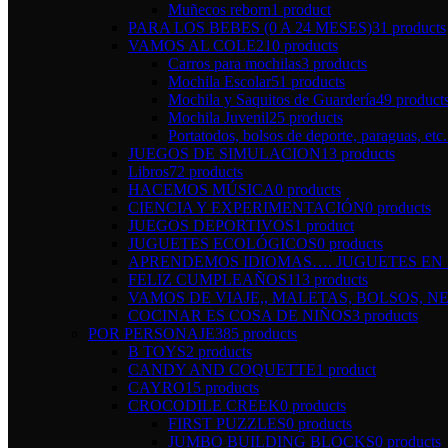
Muñecos reborn
1 product
PARA LOS BEBES (0 A 24 MESES)
31 products
VAMOS AL COLE
210 products
Carros para mochilas
3 products
Mochila Escolar
51 products
Mochila y Saquitos de Guardería
49 product
Mochila Juvenil
25 products
Portatodos, bolsos de deporte, paraguas, etc.
JUEGOS DE SIMULACION
13 products
Libros
72 products
HACEMOS MÚSICA
0 products
CIENCIA Y EXPERIMENTACIÓN
0 products
JUEGOS DEPORTIVOS
1 product
JUGUETES ECOLÓGICOS
0 products
APRENDEMOS IDIOMAS…. JUGUETES EN I
FELIZ CUMPLEAÑOS
113 products
VAMOS DE VIAJE,, MALETAS, BOLSOS, NE
COCINAR ES COSA DE NIÑOS
3 products
POR PERSONAJE
385 products
B TOYS
2 products
CANDY AND COQUETTE
1 product
CAYRO
15 products
CROCODILE CREEK
0 products
FIRST PUZZLES
0 products
JUMBO BUILDING BLOCKS
0 products