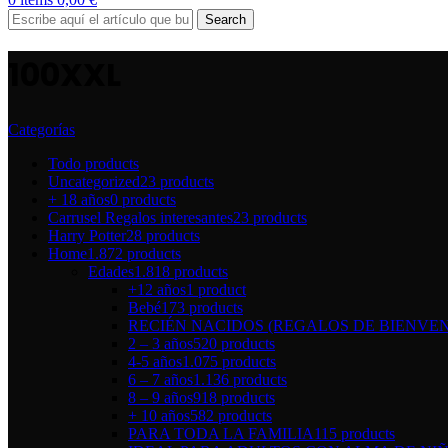
Search
100XXL
Categorías
Todo
products
Uncategorized
23 products
+ 18 años
0 products
Carrusel Regalos interesantes
23 products
Harry Potter
28 products
Home
1.872 products
Edades
1.818 products
+12 años
1 product
Bebé
173 products
RECIÉN NACIDOS (REGALOS DE BIENVEN
2 – 3 años
520 products
4-5 años
1.075 products
6 – 7 años
1.136 products
8 – 9 años
918 products
+ 10 años
582 products
PARA TODA LA FAMILIA
115 products