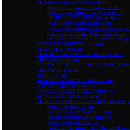
Muñecas y complementos
49 products
Bolsos sillas y carros de paseo
2 products
Muñecas y muñecos de trapo.
3 products
NANCY Y SUS COSITAS
6 products
Portabebés y Maxi Cosi
2 products
Tronas y otros accesorios para muñecos
6 pr
Cunas y Parques para Muñecos
4 products
NENUCO Y SUS COMPLEMENTOS
1 p
OUTLET BUSQUETS
31 products
PELUCHES
84 products
PREPARADOS PARA NAVIDAD
8 products
PUZZLES
75 products
RECIÉN NACIDO (SUS REGALOS DE BIEN
SuperThings
1 product
TEGU
1 product
TODOS LOS VEHÍCULOS
10 products
VAMOS AL BAÑO
6 products
PARA EL DÍA DEL PADRE
10 products
PRIMERA COMUNION
28 products
MUÑECOS BEBÉS Y SUS ACCESORIOS
28 p
Bebés llorones
1 product
Vestimos a las muñecas
9 products
Bolsos y complementos
5 products
Muñecos bebés
10 products
Muñecos con mecanismo de llanto o de risa