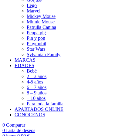
Lego
Marvel
Mickey Mouse
Minnie Mouse
Patrulla Canina
Peppa pig
Pin y pon
Playmobil
Star Wars
Sylvanian Family
MARCAS
EDADES
Bebé
2 – 3 años
4-5 años
6 – 7 años
8 – 9 años
+ 10 años
Para toda la familia
APARTADOS ONLINE
CONÓCENOS
0
Comparar
0
Lista de deseos
0
items
0,00
€