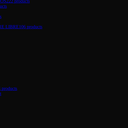
ÑOS
222 products
ucts
s
RE LIBRE
106 products
4 products
t