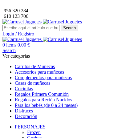
Envío GRATIS a partir de 40€ de compra (solo península).
956 320 284
610 123 706
Search
Login / Registro
0
items
0,00
€
Search
Ver categorías
Carritos de Muñecas
Accesorios para muñecas
Complementos para muñecas
Casas de muñecas
Cocinitas
Regalos Primera Comunión
Regalos para Recién Nacidos
Para los bebés (de 0 a 24 meses)
Disfraces
Decoración
PERSONAJES
Frozen
Gorjuss