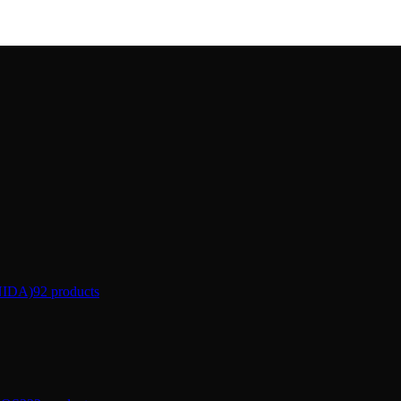
IDA)
92 products