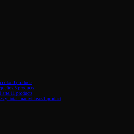
color.
0 products
queños.
5 products
arte.
11 products
tintas maravillosos
1 product