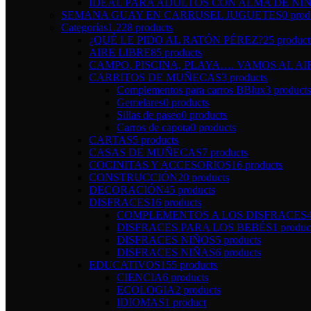
IDEAL PARA ADULTOS CON ALMA DE NI
SEMANA GUAY EN CARRUSEL JUGUETES
0 prod
Categorías
1.228 products
¿QUÉ LE PIDO AL RATÓN PÉREZ?
25 product
AIRE LIBRE
85 products
CAMPO, PISCINA, PLAYA…. VAMOS AL AI
CARRITOS DE MUÑECAS
3 products
Complementos para carros BBlux
3 products
Gemelares
0 products
Sillas de paseo
0 products
Carros de capota
0 products
CARTAS
5 products
CASAS DE MUÑECAS
7 products
COCINITAS Y ACCESORIOS
16 products
CONSTRUCCIÓN
20 products
DECORACIÓN
45 products
DISFRACES
16 products
COMPLEMENTOS A LOS DISFRACES
DISFRACES PARA LOS BEBÉS
1 produc
DISFRACES NIÑOS
5 products
DISFRACES NIÑAS
6 products
EDUCATIVOS
155 products
CIENCIA
6 products
ECOLOGIA
2 products
IDIOMAS
1 product