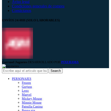
Aviso legal
Condiciones generales de compra
Contáctanos
ENVÍOS 24/48H (SOLO LABORABLES)
Carrusel Juguetes
DESARROLLADO POR
PIXERAMA
.
Search
PERSONAJES
Frozen
Gorjuss
Lego
Marvel
Mickey Mouse
Minnie Mouse
Patrulla Canina
Peppa pig