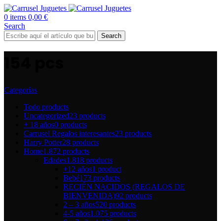
0
items
0,00
€
Search
Search
154 pcs
Categorías
Todo
products
Uncategorized
23 products
+ 18 años
0 products
Carrusel Regalos interesantes
23 products
Harry Potter
28 products
Home
1.872 products
Edades
1.818 products
+12 años
1 product
Bebé
173 products
RECIÉN NACIDOS (REGALOS DE
BIENVENIDA)
92 products
2 – 3 años
520 products
4-5 años
1.075 products