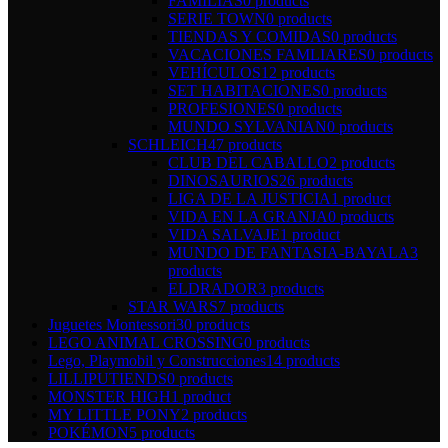
FAMILIAS
0 products
SERIE TOWN
0 products
TIENDAS Y COMIDAS
0 products
VACACIONES FAMLIARES
0 products
VEHÍCULOS
12 products
SET HABITACIONES
0 products
PROFESIONES
0 products
MUNDO SYLVANIAN
0 products
SCHLEICH
47 products
CLUB DEL CABALLO
2 products
DINOSAURIOS
26 products
LIGA DE LA JUSTICIA
1 product
VIDA EN LA GRANJA
0 products
VIDA SALVAJE
1 product
MUNDO DE FANTASIA-BAYALA
3
products
ELDRADOR
3 products
STAR WARS
7 products
Juguetes Montessori
30 products
LEGO ANIMAL CROSSING
0 products
Lego, Playmobil y Construcciones
14 products
LILLIPUTIENDS
0 products
MONSTER HIGH
1 product
MY LITTLE PONY
2 products
POKÉMON
5 products