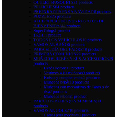
OUTLET BUSQUETS
31 products
PELUCHES
84 products
PREPARADOS PARA NAVIDAD
8 products
PUZZLES
75 products
RECIÉN NACIDO (SUS REGALOS DE
BIENVENIDA)
44 products
SuperThings
1 product
TEGU
1 product
TODOS LOS VEHÍCULOS
10 products
VAMOS AL BAÑO
6 products
PARA EL DÍA DEL PADRE
10 products
PRIMERA COMUNION
28 products
MUÑECOS BEBÉS Y SUS ACCESORIOS
28
products
Bebés llorones
1 product
Vestimos a las muñecas
9 products
Bolsos y complementos
5 products
Muñecos bebés
10 products
Muñecos con mecanismo de llanto o de
risa
2 products
Muñecos reborn
1 product
PARA LOS BEBES (0 A 24 MESES)
31
products
VAMOS AL COLE
210 products
Carros para mochilas
3 products