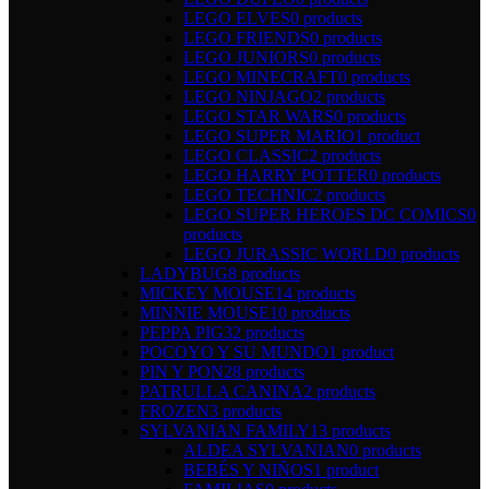
LEGO ELVES
0 products
LEGO FRIENDS
0 products
LEGO JUNIORS
0 products
LEGO MINECRAFT
0 products
LEGO NINJAGO
2 products
LEGO STAR WARS
0 products
LEGO SUPER MARIO
1 product
LEGO CLASSIC
2 products
LEGO HARRY POTTER
0 products
LEGO TECHNIC
2 products
LEGO SUPER HEROES DC COMICS
0
products
LEGO JURASSIC WORLD
0 products
LADYBUG
8 products
MICKEY MOUSE
14 products
MINNIE MOUSE
10 products
PEPPA PIG
32 products
POCOYO Y SU MUNDO
1 product
PIN Y PON
28 products
PATRULLA CANINA
2 products
FROZEN
3 products
SYLVANIAN FAMILY
13 products
ALDEA SYLVANIAN
0 products
BEBÉS Y NIÑOS
1 product