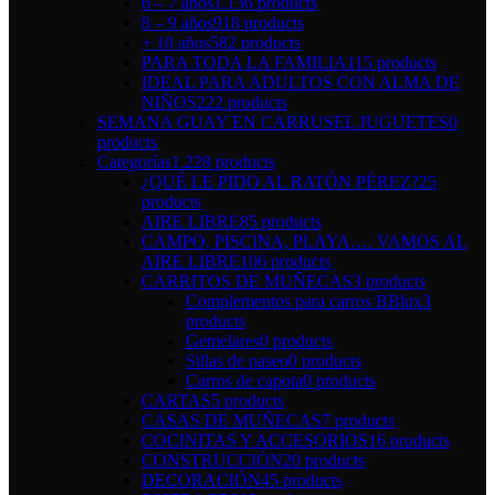
6 – 7 años
1.136 products
8 – 9 años
918 products
+ 10 años
582 products
PARA TODA LA FAMILIA
115 products
IDEAL PARA ADULTOS CON ALMA DE
NIÑOS
222 products
SEMANA GUAY EN CARRUSEL JUGUETES
0
products
Categorías
1.228 products
¿QUÉ LE PIDO AL RATÓN PÉREZ?
25
products
AIRE LIBRE
85 products
CAMPO, PISCINA, PLAYA…. VAMOS AL
AIRE LIBRE
106 products
CARRITOS DE MUÑECAS
3 products
Complementos para carros BBlux
3
products
Gemelares
0 products
Sillas de paseo
0 products
Carros de capota
0 products
CARTAS
5 products
CASAS DE MUÑECAS
7 products
COCINITAS Y ACCESORIOS
16 products
CONSTRUCCIÓN
20 products
DECORACIÓN
45 products