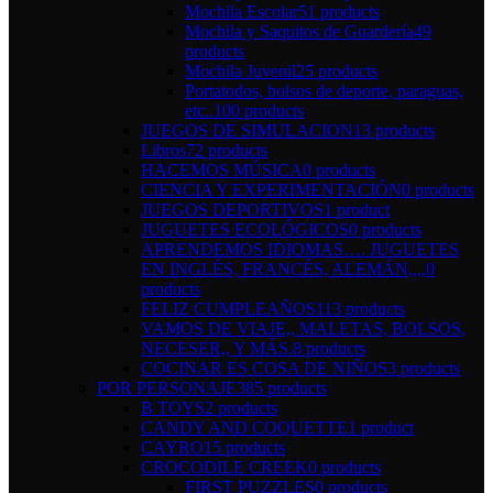
Mochila Escolar
51 products
Mochila y Saquitos de Guardería
49
products
Mochila Juvenil
25 products
Portatodos, bolsos de deporte, paraguas,
etc..
100 products
JUEGOS DE SIMULACION
13 products
Libros
72 products
HACEMOS MÚSICA
0 products
CIENCIA Y EXPERIMENTACIÓN
0 products
JUEGOS DEPORTIVOS
1 product
JUGUETES ECOLÓGICOS
0 products
APRENDEMOS IDIOMAS…. JUGUETES
EN INGLÉS, FRANCÉS, ALEMÁN,,,,
0
products
FELIZ CUMPLEAÑOS
113 products
VAMOS DE VIAJE,, MALETAS, BOLSOS,
NECESER,, Y MÁS.
8 products
COCINAR ES COSA DE NIÑOS
3 products
POR PERSONAJE
385 products
B TOYS
2 products
CANDY AND COQUETTE
1 product
CAYRO
15 products
CROCODILE CREEK
0 products
FIRST PUZZLES
0 products