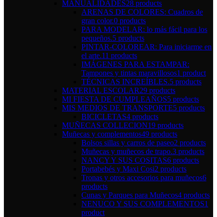
MANUALIDADES
28 products
ARENAS DE COLORES: Cuadros de
gran color.
0 products
PARA MODELAR: lo más fácil para los
pequeños.
5 products
PINTAR-COLOREAR: Para iniciarme en
el arte.
11 products
IMÁGENES PARA ESTAMPAR:
Tampones y tintas maravillosos
1 product
TÉCNICAS INCREÍBLES.
5 products
MATERIAL ESCOLAR
29 products
MI FIESTA DE CUMPLEAÑOS
5 products
MIS MEDIOS DE TRANSPORTE
5 products
BICICLETAS
4 products
MUÑECAS COLLECION
19 products
Muñecas y complementos
49 products
Bolsos sillas y carros de paseo
2 products
Muñecas y muñecos de trapo.
3 products
NANCY Y SUS COSITAS
6 products
Portabebés y Maxi Cosi
2 products
Tronas y otros accesorios para muñecos
6
products
Cunas y Parques para Muñecos
4 products
NENUCO Y SUS COMPLEMENTOS
1
product