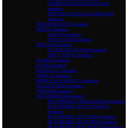
JUMBO BUILDING BLOCKS
0
products
POSTER PUZZLES 200 PIEZAS
0
products
DESCENDANTS
1 product
DISET
7 products
SASSY
0 products
TINY LOVE
0 products
DJECO
65 products
LITTLE BIG ROOM
0 products
ARTY TOYS
3 products
HAMA
0 products
LUDI
2 products
MARVEL
11 products
OBALL
0 products
PRINCESAS DISNEY
3 products
SCALEXTRIC
0 products
TRUNKI
0 products
PLAYMOBIL
86 products
PLAYMOBIL CABALLEROS
0 products
PLAYMOBIL CITY ACTION
10
products
PLAYMOBIL CITY LIFE
6 products
PLAYMOBIL COUNTRY
9 products
PLAYMOBIL DOLLHOUSE
0 products