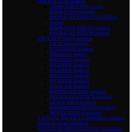
DISFRACES
16 products
COMPLEMENTOS A LOS
DISFRACES
4 products
DISFRACES PARA LOS BEBÉS
1
product
DISFRACES NIÑOS
5 products
DISFRACES NIÑAS
6 products
EDUCATIVOS
155 products
CIENCIA
6 products
ECOLOGIA
2 products
IDIOMAS
1 product
INGENIO
0 products
INGENIO
0 products
INGENIO
0 products
INGENIO
0 products
INGENIO
0 products
LOGICA
26 products
MATEMÁTICAS
10 products
PUZZLE INFANTIL
79 products
LENGUAJE
10 products
PSICOMOTRICIDAD
10 products
MOTRICIDAD
16 products
ESPECIAL DÍA DE LA MADRE
10 products
Juegos de mesa
75 products
JUEGOS DE MESA INFANTIL
54 products