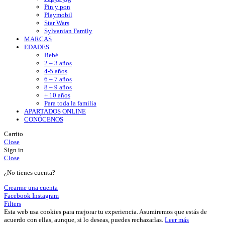
Pin y pon
Playmobil
Star Wars
Sylvanian Family
MARCAS
EDADES
Bebé
2 – 3 años
4-5 años
6 – 7 años
8 – 9 años
+ 10 años
Para toda la familia
APARTADOS ONLINE
CONÓCENOS
Carrito
Close
Sign in
Close
¿No tienes cuenta?
Crearme una cuenta
Facebook
Instagram
Filters
Esta web usa cookies para mejorar tu experiencia. Asumiremos que estás de
acuerdo con ellas, aunque, si lo deseas, puedes rechazarlas.
Leer más