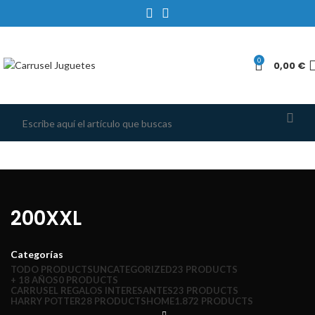
0
0,00
€
200XXL
Categorías
TODO
PRODUCTS
UNCATEGORIZED
23 PRODUCTS
+ 18 AÑOS
0 PRODUCTS
CARRUSEL REGALOS INTERESANTES
23 PRODUCTS
HARRY POTTER
28 PRODUCTS
HOME
1.872 PRODUCTS