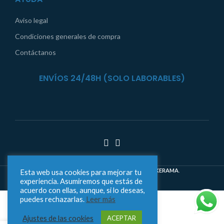
Aviso legal
Condiciones generales de compra
Contáctanos
ENVÍOS 24/48H (SOLO LABORABLES)
Carrusel Juguetes
DESARROLLADO POR
PIXERAMA
.
Esta web usa cookies para mejorar tu
experiencia. Asumiremos que estás de
acuerdo con ellas, aunque, si lo deseas,
puedes rechazarlas.
Leer más
Ajustes de las cookies
ACEPTAR