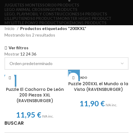
JUGUETES MONTESSORI
30 PRODUCTS
LEGO ANIMAL CROSSING
0 PRODUCTS
LEGO, PLAYMOBIL Y CONSTRUCCIONES
14 PRODUCTS
LILLIPUTIENDS
0 PRODUCTS
MONSTER HIGH
1 PRODUCT
MY LITTLE PONY
2 PRODUCTS
POKÉMON
5 PRODUCTS
Inicio
Productos etiquetados “200XXL”
Mostrando los 2 resultados
Ver filtros
Mostrar
12
24
36
AGOTADO
Puzzle 200XXL el Mundo a la
Puzzle El Cachorro De León
Vista (RAVENSBURGER)
200 Piezas XXL
(RAVENSBURGER)
11,90
€
IVA inc.
11,95
€
IVA inc.
BUSCAR