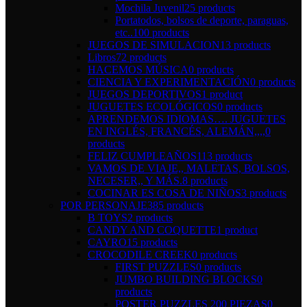
Mochila Juvenil
25 products
Portatodos, bolsos de deporte, paraguas,
etc..
100 products
JUEGOS DE SIMULACION
13 products
Libros
72 products
HACEMOS MÚSICA
0 products
CIENCIA Y EXPERIMENTACIÓN
0 products
JUEGOS DEPORTIVOS
1 product
JUGUETES ECOLÓGICOS
0 products
APRENDEMOS IDIOMAS…. JUGUETES
EN INGLÉS, FRANCÉS, ALEMÁN,,,,
0
products
FELIZ CUMPLEAÑOS
113 products
VAMOS DE VIAJE,, MALETAS, BOLSOS,
NECESER,, Y MÁS.
8 products
COCINAR ES COSA DE NIÑOS
3 products
POR PERSONAJE
385 products
B TOYS
2 products
CANDY AND COQUETTE
1 product
CAYRO
15 products
CROCODILE CREEK
0 products
FIRST PUZZLES
0 products
JUMBO BUILDING BLOCKS
0
products
POSTER PUZZLES 200 PIEZAS
0