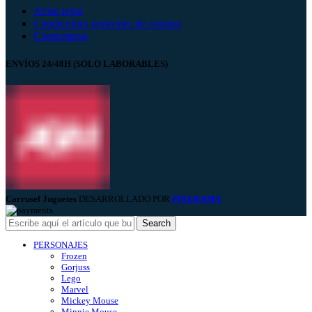
Aviso legal
Condiciones generales de compra
Contáctanos
ENVÍOS 24/48H (SOLO LABORABLES)
Carrusel Juguetes
DESARROLLADO POR
PIXERAMA
.
Search
PERSONAJES
Frozen
Gorjuss
Lego
Marvel
Mickey Mouse
Minnie Mouse