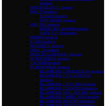
products
DESCENDANTS
1 product
DISET
7 products
SASSY
0 products
TINY LOVE
0 products
DJECO
65 products
LITTLE BIG ROOM
0 products
ARTY TOYS
3 products
HAMA
0 products
LUDI
2 products
MARVEL
11 products
OBALL
0 products
PRINCESAS DISNEY
3 products
SCALEXTRIC
0 products
TRUNKI
0 products
PLAYMOBIL
86 products
PLAYMOBIL CABALLEROS
0 products
PLAYMOBIL CITY ACTION
10
products
PLAYMOBIL CITY LIFE
6 products
PLAYMOBIL COUNTRY
9 products
PLAYMOBIL DOLLHOUSE
0 products
PLAYMOBIL FAMILY FUN
1 product
PLAYMOBIL HISTORY
0 products
PLAYMOBIL HISTORY
0 products