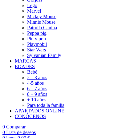
Lego
Marvel
Mickey Mouse
Minnie Mouse
Patrulla Canina
Peppa pig
Pin y pon
Playmobil
Star Wars
Sylvanian Family
MARCAS
EDADES
Bebé
2 – 3 años
4-5 años
6 – 7 años
8 – 9 años
+ 10 años
Para toda la familia
APARTADOS ONLINE
CONÓCENOS
0
Comparar
0
Lista de deseos
0
items
0,00
€