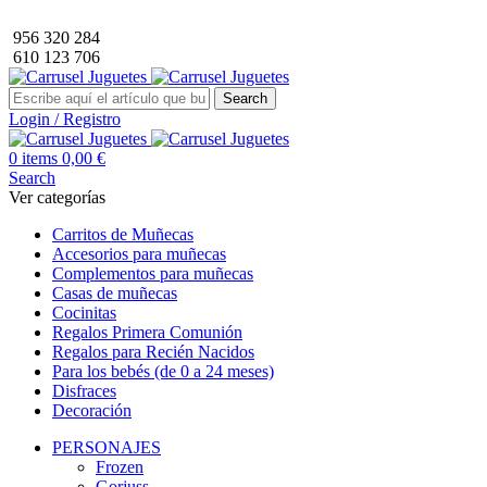
Envío GRATIS a partir de 40€ de compra (solo península).
956 320 284
610 123 706
Search
Login / Registro
0
items
0,00
€
Search
Ver categorías
Carritos de Muñecas
Accesorios para muñecas
Complementos para muñecas
Casas de muñecas
Cocinitas
Regalos Primera Comunión
Regalos para Recién Nacidos
Para los bebés (de 0 a 24 meses)
Disfraces
Decoración
PERSONAJES
Frozen
Gorjuss