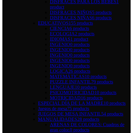
DISFRACES PARA LOS BEBÉS
1
product
DISFRACES NIÑOS
5 products
DISFRACES NIÑAS
6 products
EDUCATIVOS
155 products
CIENCIA
6 products
ECOLOGIA
2 products
IDIOMAS
1 product
INGENIO
0 products
INGENIO
0 products
INGENIO
0 products
INGENIO
0 products
INGENIO
0 products
LOGICA
26 products
MATEMÁTICAS
10 products
PUZZLE INFANTIL
79 products
LENGUAJE
10 products
PSICOMOTRICIDAD
10 products
MOTRICIDAD
16 products
ESPECIAL DÍA DE LA MADRE
10 products
Juegos de mesa
75 products
JUEGOS DE MESA INFANTIL
54 products
MANUALIDADES
28 products
ARENAS DE COLORES: Cuadros de
gran color.
0 products