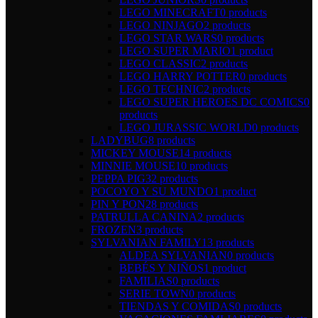
LEGO MINECRAFT
0 products
LEGO NINJAGO
2 products
LEGO STAR WARS
0 products
LEGO SUPER MARIO
1 product
LEGO CLASSIC
2 products
LEGO HARRY POTTER
0 products
LEGO TECHNIC
2 products
LEGO SUPER HEROES DC COMICS
0
products
LEGO JURASSIC WORLD
0 products
LADYBUG
8 products
MICKEY MOUSE
14 products
MINNIE MOUSE
10 products
PEPPA PIG
32 products
POCOYO Y SU MUNDO
1 product
PIN Y PON
28 products
PATRULLA CANINA
2 products
FROZEN
3 products
SYLVANIAN FAMILY
13 products
ALDEA SYLVANIAN
0 products
BEBÉS Y NIÑOS
1 product
FAMILIAS
0 products
SERIE TOWN
0 products
TIENDAS Y COMIDAS
0 products