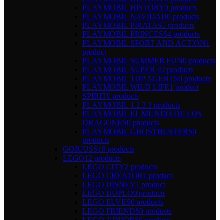
PLAYMOBIL HISTORY
0 products
PLAYMOBIL NAVIDAD
0 products
PLAYMOBIL PIRATAS
2 products
PLAYMOBIL PRINCESS
4 products
PLAYMOBIL SPORT AND ACTION
1
product
PLAYMOBIL SUMMER FUN
0 products
PLAYMOBIL SUPER 4
2 products
PLAYMOBIL TOP AGENTS
0 products
PLAYMOBIL WILD LIFE
1 product
SPIRIT
0 products
PLAYMOBIL 1.2.3.
3 products
PLAYMOBIL EL MUNDO DE LOS
DRAGONES
0 products
PLAYMOBIL GHOSTBUSTERS
0
products
GORJUSS
18 products
LEGO
12 products
LEGO CITY
2 products
LEGO CREATOR
1 product
LEGO DISNEY
1 product
LEGO DUPLO
0 products
LEGO ELVES
0 products
LEGO FRIENDS
0 products
LEGO JUNIORS
0 products