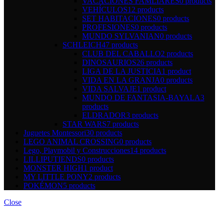
VACACIONES FAMLIARES
0 products
VEHÍCULOS
12 products
SET HABITACIONES
0 products
PROFESIONES
0 products
MUNDO SYLVANIAN
0 products
SCHLEICH
47 products
CLUB DEL CABALLO
2 products
DINOSAURIOS
26 products
LIGA DE LA JUSTICIA
1 product
VIDA EN LA GRANJA
0 products
VIDA SALVAJE
1 product
MUNDO DE FANTASIA-BAYALA
3
products
ELDRADOR
3 products
STAR WARS
7 products
Juguetes Montessori
30 products
LEGO ANIMAL CROSSING
0 products
Lego, Playmobil y Construcciones
14 products
LILLIPUTIENDS
0 products
MONSTER HIGH
1 product
MY LITTLE PONY
2 products
POKÉMON
5 products
Close