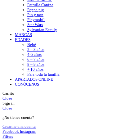
Patrulla Canina
Peppa pig
Pin y pon
Playmobil
Star Wars
Sylvanian Family
MARCAS
EDADES
Bebé
2 – 3 años
4-5 años
6 – 7 años
8 – 9 años
+ 10 años
Para toda la familia
APARTADOS ONLINE
CONÓCENOS
Carrito
Close
Sign in
Close
¿No tienes cuenta?
Crearme una cuenta
Facebook
Instagram
Filters