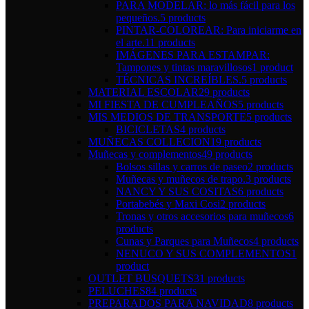
PARA MODELAR: lo más fácil para los
pequeños.
5 products
PINTAR-COLOREAR: Para iniciarme en
el arte.
11 products
IMÁGENES PARA ESTAMPAR:
Tampones y tintas maravillosos
1 product
TÉCNICAS INCREÍBLES.
5 products
MATERIAL ESCOLAR
29 products
MI FIESTA DE CUMPLEAÑOS
5 products
MIS MEDIOS DE TRANSPORTE
5 products
BICICLETAS
4 products
MUÑECAS COLLECION
19 products
Muñecas y complementos
49 products
Bolsos sillas y carros de paseo
2 products
Muñecas y muñecos de trapo.
3 products
NANCY Y SUS COSITAS
6 products
Portabebés y Maxi Cosi
2 products
Tronas y otros accesorios para muñecos
6
products
Cunas y Parques para Muñecos
4 products
NENUCO Y SUS COMPLEMENTOS
1
product
OUTLET BUSQUETS
31 products
PELUCHES
84 products
PREPARADOS PARA NAVIDAD
8 products