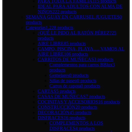
PARA TODA LA FAMILIA
115 products
IDEAL PARA ADULTOS CON ALMA DE
NIÑOS
222 products
SEMANA GUAY EN CARRUSEL JUGUETES
0
products
Categorías
1.228 products
¿QUÉ LE PIDO AL RATÓN PÉREZ?
25
products
AIRE LIBRE
85 products
CAMPO, PISCINA, PLAYA…. VAMOS AL
AIRE LIBRE
106 products
CARRITOS DE MUÑECAS
3 products
Complementos para carros BBlux
3
products
Gemelares
0 products
Sillas de paseo
0 products
Carros de capota
0 products
CARTAS
5 products
CASAS DE MUÑECAS
7 products
COCINITAS Y ACCESORIOS
16 products
CONSTRUCCIÓN
20 products
DECORACIÓN
45 products
DISFRACES
16 products
COMPLEMENTOS A LOS
DISFRACES
4 products