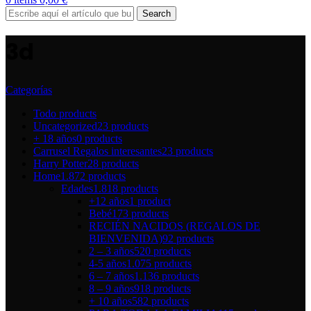
Search
3d
Categorías
Todo
products
Uncategorized
23 products
+ 18 años
0 products
Carrusel Regalos interesantes
23 products
Harry Potter
28 products
Home
1.872 products
Edades
1.818 products
+12 años
1 product
Bebé
173 products
RECIÉN NACIDOS (REGALOS DE
BIENVENIDA)
92 products
2 – 3 años
520 products
4-5 años
1.075 products
6 – 7 años
1.136 products
8 – 9 años
918 products
+ 10 años
582 products