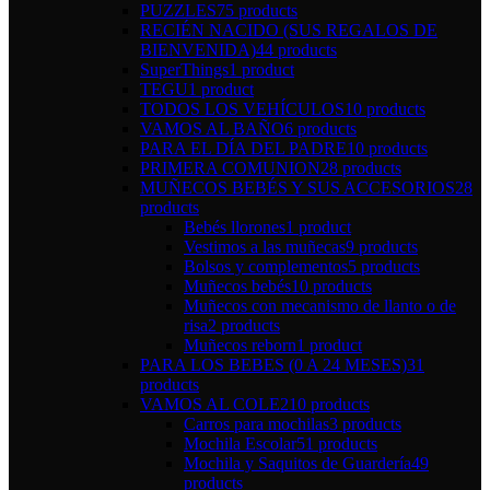
PUZZLES
75 products
RECIÉN NACIDO (SUS REGALOS DE
BIENVENIDA)
44 products
SuperThings
1 product
TEGU
1 product
TODOS LOS VEHÍCULOS
10 products
VAMOS AL BAÑO
6 products
PARA EL DÍA DEL PADRE
10 products
PRIMERA COMUNION
28 products
MUÑECOS BEBÉS Y SUS ACCESORIOS
28
products
Bebés llorones
1 product
Vestimos a las muñecas
9 products
Bolsos y complementos
5 products
Muñecos bebés
10 products
Muñecos con mecanismo de llanto o de
risa
2 products
Muñecos reborn
1 product
PARA LOS BEBES (0 A 24 MESES)
31
products
VAMOS AL COLE
210 products
Carros para mochilas
3 products
Mochila Escolar
51 products
Mochila y Saquitos de Guardería
49
products