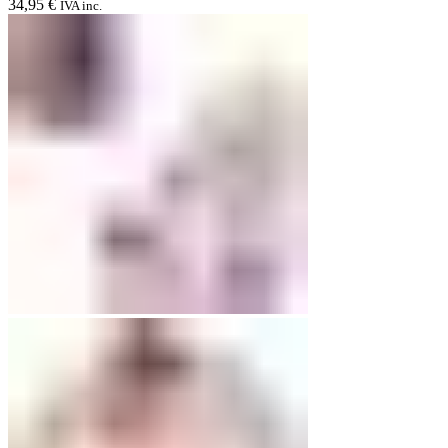
34,95
€
IVA inc.