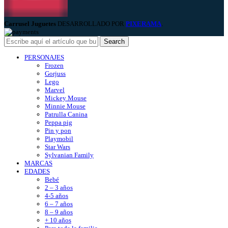
Carrusel Juguetes
DESARROLLADO POR
PIXERAMA
.
Search
PERSONAJES
Frozen
Gorjuss
Lego
Marvel
Mickey Mouse
Minnie Mouse
Patrulla Canina
Peppa pig
Pin y pon
Playmobil
Star Wars
Sylvanian Family
MARCAS
EDADES
Bebé
2 – 3 años
4-5 años
6 – 7 años
8 – 9 años
+ 10 años