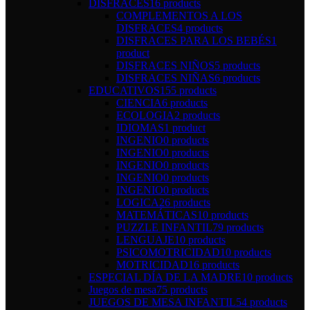
DISFRACES
16 products
COMPLEMENTOS A LOS
DISFRACES
4 products
DISFRACES PARA LOS BEBÉS
1
product
DISFRACES NIÑOS
5 products
DISFRACES NIÑAS
6 products
EDUCATIVOS
155 products
CIENCIA
6 products
ECOLOGIA
2 products
IDIOMAS
1 product
INGENIO
0 products
INGENIO
0 products
INGENIO
0 products
INGENIO
0 products
INGENIO
0 products
LOGICA
26 products
MATEMÁTICAS
10 products
PUZZLE INFANTIL
79 products
LENGUAJE
10 products
PSICOMOTRICIDAD
10 products
MOTRICIDAD
16 products
ESPECIAL DÍA DE LA MADRE
10 products
Juegos de mesa
75 products
JUEGOS DE MESA INFANTIL
54 products