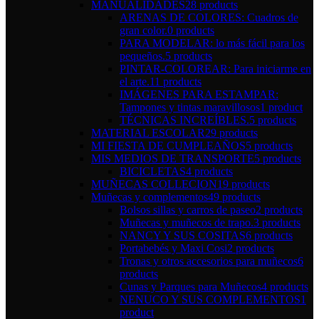
MANUALIDADES
28 products
ARENAS DE COLORES: Cuadros de
gran color.
0 products
PARA MODELAR: lo más fácil para los
pequeños.
5 products
PINTAR-COLOREAR: Para iniciarme en
el arte.
11 products
IMÁGENES PARA ESTAMPAR:
Tampones y tintas maravillosos
1 product
TÉCNICAS INCREÍBLES.
5 products
MATERIAL ESCOLAR
29 products
MI FIESTA DE CUMPLEAÑOS
5 products
MIS MEDIOS DE TRANSPORTE
5 products
BICICLETAS
4 products
MUÑECAS COLLECION
19 products
Muñecas y complementos
49 products
Bolsos sillas y carros de paseo
2 products
Muñecas y muñecos de trapo.
3 products
NANCY Y SUS COSITAS
6 products
Portabebés y Maxi Cosi
2 products
Tronas y otros accesorios para muñecos
6
products
Cunas y Parques para Muñecos
4 products
NENUCO Y SUS COMPLEMENTOS
1
product