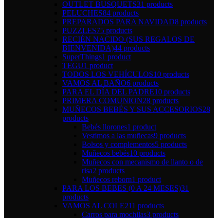
OUTLET BUSQUETS
31 products
PELUCHES
84 products
PREPARADOS PARA NAVIDAD
8 products
PUZZLES
75 products
RECIÉN NACIDO (SUS REGALOS DE
BIENVENIDA)
44 products
SuperThings
1 product
TEGU
1 product
TODOS LOS VEHÍCULOS
10 products
VAMOS AL BAÑO
6 products
PARA EL DÍA DEL PADRE
10 products
PRIMERA COMUNION
28 products
MUÑECOS BEBÉS Y SUS ACCESORIOS
28
products
Bebés llorones
1 product
Vestimos a las muñecas
9 products
Bolsos y complementos
5 products
Muñecos bebés
10 products
Muñecos con mecanismo de llanto o de
risa
2 products
Muñecos reborn
1 product
PARA LOS BEBES (0 A 24 MESES)
31
products
VAMOS AL COLE
211 products
Carros para mochilas
3 products