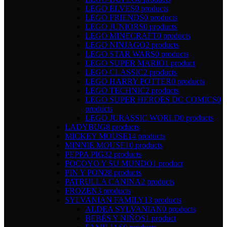
LEGO ELVES
0 products
LEGO FRIENDS
0 products
LEGO JUNIORS
0 products
LEGO MINECRAFT
0 products
LEGO NINJAGO
2 products
LEGO STAR WARS
0 products
LEGO SUPER MARIO
1 product
LEGO CLASSIC
2 products
LEGO HARRY POTTER
0 products
LEGO TECHNIC
2 products
LEGO SUPER HEROES DC COMICS
0
products
LEGO JURASSIC WORLD
0 products
LADYBUG
8 products
MICKEY MOUSE
14 products
MINNIE MOUSE
10 products
PEPPA PIG
32 products
POCOYO Y SU MUNDO
1 product
PIN Y PON
28 products
PATRULLA CANINA
2 products
FROZEN
3 products
SYLVANIAN FAMILY
13 products
ALDEA SYLVANIAN
0 products
BEBÉS Y NIÑOS
1 product