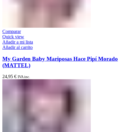
Comparar
Quick view
Añadir a mi lista
Añadir al carrito
My Garden Baby Mariposas Hace Pipí Morado
(MATTEL)
24,95
€
IVA inc.