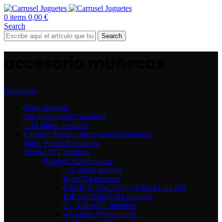
0
items
0,00
€
Search
Search
accesorio muñecas
Categorías
Todo
products
Uncategorized
23 products
+ 18 años
0 products
Carrusel Regalos interesantes
23 products
Harry Potter
28 products
Home
1.874 products
Edades
1.820 products
+12 años
1 product
Bebé
174 products
RECIÉN NACIDOS (REGALOS DE
BIENVENIDA)
93 products
2 – 3 años
521 products
4-5 años
1.076 products