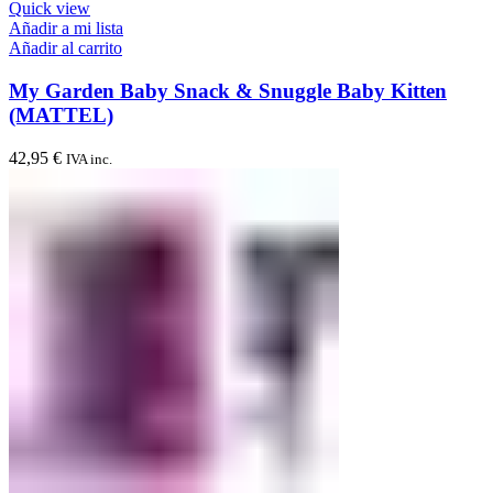
Quick view
Añadir a mi lista
Añadir al carrito
My Garden Baby Snack & Snuggle Baby Kitten
(MATTEL)
42,95
€
IVA inc.