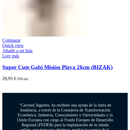
Comparar
Quick view
Añadir a mi lista
Leer más
Super Cute Gabi Misión Playa 26cm (BIZAK)
29,95
€
IVA inc.
“Carrusel Juguetes, ha recibido una ayuda de la Junta de
Andalucía, a través de la Consejería de Transformación
Económica, Industria, Conocimiento y Universidades y la
Unión Europea con cargo al Fondo Europeo de Desarrollo
Regional (FEDER) para la implantación de su tienda
online, que tiene por objetivos ampliar las ventas de la