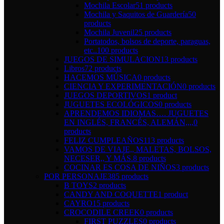
Mochila Escolar
51 products
Mochila y Saquitos de Guardería
50
products
Mochila Juvenil
25 products
Portatodos, bolsos de deporte, paraguas,
etc..
100 products
JUEGOS DE SIMULACION
13 products
Libros
72 products
HACEMOS MÚSICA
0 products
CIENCIA Y EXPERIMENTACIÓN
0 products
JUEGOS DEPORTIVOS
1 product
JUGUETES ECOLÓGICOS
0 products
APRENDEMOS IDIOMAS…. JUGUETES
EN INGLÉS, FRANCÉS, ALEMÁN,,,,
0
products
FELIZ CUMPLEAÑOS
113 products
VAMOS DE VIAJE,, MALETAS, BOLSOS,
NECESER,, Y MÁS.
8 products
COCINAR ES COSA DE NIÑOS
3 products
POR PERSONAJE
385 products
B TOYS
2 products
CANDY AND COQUETTE
1 product
CAYRO
15 products
CROCODILE CREEK
0 products
FIRST PUZZLES
0 products