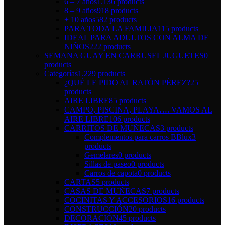
6 – 7 años
1.136 products
8 – 9 años
918 products
+ 10 años
582 products
PARA TODA LA FAMILIA
115 products
IDEAL PARA ADULTOS CON ALMA DE
NIÑOS
222 products
SEMANA GUAY EN CARRUSEL JUGUETES
0
products
Categorías
1.229 products
¿QUÉ LE PIDO AL RATÓN PÉREZ?
25
products
AIRE LIBRE
85 products
CAMPO, PISCINA, PLAYA…. VAMOS AL
AIRE LIBRE
106 products
CARRITOS DE MUÑECAS
3 products
Complementos para carros BBlux
3
products
Gemelares
0 products
Sillas de paseo
0 products
Carros de capota
0 products
CARTAS
5 products
CASAS DE MUÑECAS
7 products
COCINITAS Y ACCESORIOS
16 products
CONSTRUCCIÓN
20 products
DECORACIÓN
45 products