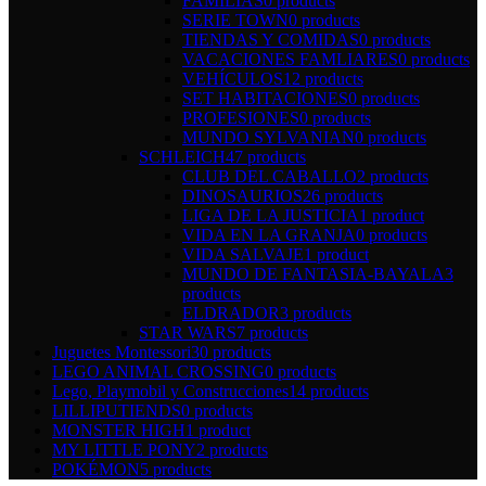
FAMILIAS
0 products
SERIE TOWN
0 products
TIENDAS Y COMIDAS
0 products
VACACIONES FAMLIARES
0 products
VEHÍCULOS
12 products
SET HABITACIONES
0 products
PROFESIONES
0 products
MUNDO SYLVANIAN
0 products
SCHLEICH
47 products
CLUB DEL CABALLO
2 products
DINOSAURIOS
26 products
LIGA DE LA JUSTICIA
1 product
VIDA EN LA GRANJA
0 products
VIDA SALVAJE
1 product
MUNDO DE FANTASIA-BAYALA
3
products
ELDRADOR
3 products
STAR WARS
7 products
Juguetes Montessori
30 products
LEGO ANIMAL CROSSING
0 products
Lego, Playmobil y Construcciones
14 products
LILLIPUTIENDS
0 products
MONSTER HIGH
1 product
MY LITTLE PONY
2 products
POKÉMON
5 products