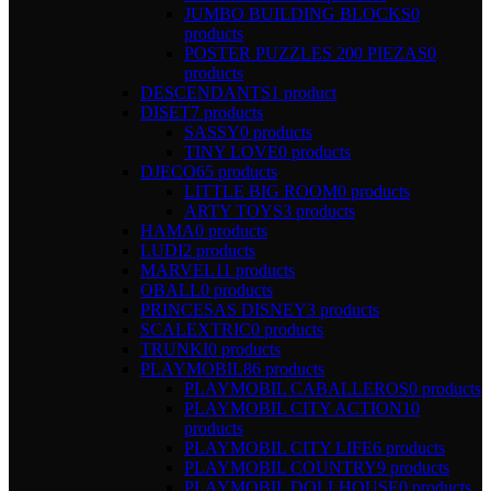
JUMBO BUILDING BLOCKS
0
products
POSTER PUZZLES 200 PIEZAS
0
products
DESCENDANTS
1 product
DISET
7 products
SASSY
0 products
TINY LOVE
0 products
DJECO
65 products
LITTLE BIG ROOM
0 products
ARTY TOYS
3 products
HAMA
0 products
LUDI
2 products
MARVEL
11 products
OBALL
0 products
PRINCESAS DISNEY
3 products
SCALEXTRIC
0 products
TRUNKI
0 products
PLAYMOBIL
86 products
PLAYMOBIL CABALLEROS
0 products
PLAYMOBIL CITY ACTION
10
products
PLAYMOBIL CITY LIFE
6 products
PLAYMOBIL COUNTRY
9 products
PLAYMOBIL DOLLHOUSE
0 products