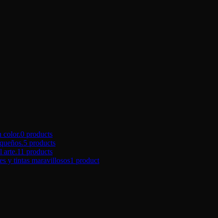
color.
0 products
queños.
5 products
arte.
11 products
tintas maravillosos
1 product