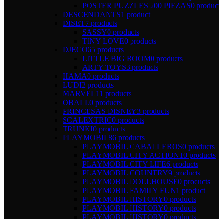
POSTER PUZZLES 200 PIEZAS
0 produc
DESCENDANTS
1 product
DISET
7 products
SASSY
0 products
TINY LOVE
0 products
DJECO
65 products
LITTLE BIG ROOM
0 products
ARTY TOYS
3 products
HAMA
0 products
LUDI
2 products
MARVEL
11 products
OBALL
0 products
PRINCESAS DISNEY
3 products
SCALEXTRIC
0 products
TRUNKI
0 products
PLAYMOBIL
86 products
PLAYMOBIL CABALLEROS
0 products
PLAYMOBIL CITY ACTION
10 products
PLAYMOBIL CITY LIFE
6 products
PLAYMOBIL COUNTRY
9 products
PLAYMOBIL DOLLHOUSE
0 products
PLAYMOBIL FAMILY FUN
1 product
PLAYMOBIL HISTORY
0 products
PLAYMOBIL HISTORY
0 products
PLAYMOBIL HISTORY
0 products