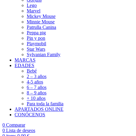
Lego
Marvel
Mickey Mouse
Minnie Mouse
Patrulla Canina
Peppa pig
Pin y pon
Playmobil
Star Wars
Sylvanian Family
MARCAS
EDADES
Bebé
2 – 3 años
4-5 años
6 – 7 años
8 – 9 años
+ 10 años
Para toda la familia
APARTADOS ONLINE
CONÓCENOS
0
Comparar
0
Lista de deseos
0
items
0,00
€