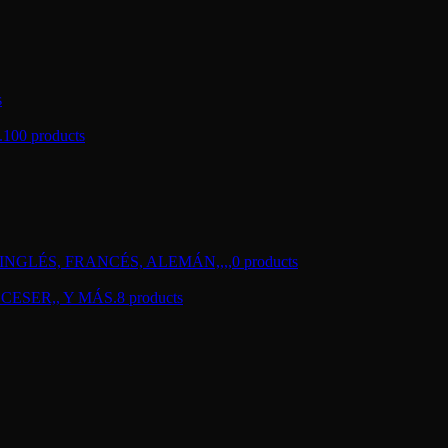
s
.
100 products
NGLÉS, FRANCÉS, ALEMÁN,,,,
0 products
CESER,, Y MÁS.
8 products