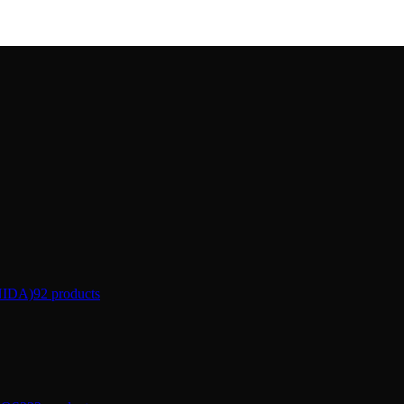
IDA)
92 products