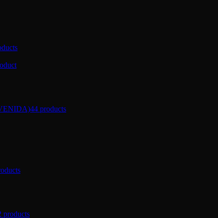
oducts
roduct
VENIDA)
44 products
roducts
2 products