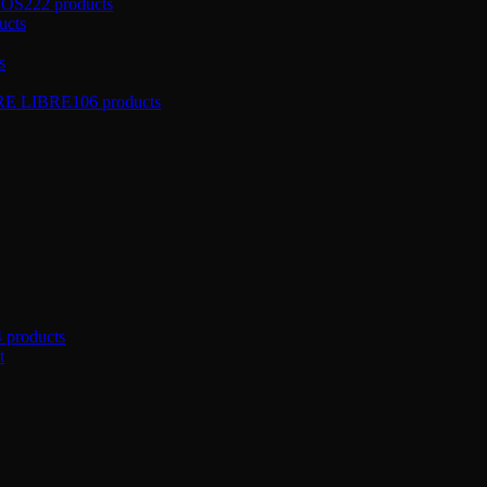
ÑOS
222 products
ucts
s
RE LIBRE
106 products
4 products
t