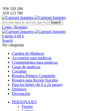
Envío GRATIS a partir de 40€ de compra (solo península).
956 320 284
610 123 706
Search
Login / Registro
0
items
0,00
€
Search
Ver categorías
Carritos de Muñecas
Accesorios para muñecas
Complementos para muñecas
Casas de muñecas
Cocinitas
Regalos Primera Comunión
Regalos para Recién Nacidos
Para los bebés (de 0 a 24 meses)
Disfraces
Decoración
PERSONAJES
Frozen
Gorjuss