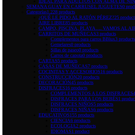
IDEAL PARA ADULTOS CON ALMA DE NI
SEMANA GUAY EN CARRUSEL JUGUETES
0 prod
Categorías
1.228 products
¿QUÉ LE PIDO AL RATÓN PÉREZ?
25 product
AIRE LIBRE
85 products
CAMPO, PISCINA, PLAYA…. VAMOS AL AI
CARRITOS DE MUÑECAS
3 products
Complementos para carros BBlux
3 products
Gemelares
0 products
Sillas de paseo
0 products
Carros de capota
0 products
CARTAS
5 products
CASAS DE MUÑECAS
7 products
COCINITAS Y ACCESORIOS
16 products
CONSTRUCCIÓN
20 products
DECORACIÓN
45 products
DISFRACES
16 products
COMPLEMENTOS A LOS DISFRACES
DISFRACES PARA LOS BEBÉS
1 produc
DISFRACES NIÑOS
5 products
DISFRACES NIÑAS
6 products
EDUCATIVOS
155 products
CIENCIA
6 products
ECOLOGIA
2 products
IDIOMAS
1 product