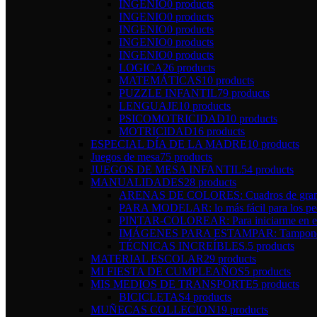
INGENIO
0 products
INGENIO
0 products
INGENIO
0 products
INGENIO
0 products
INGENIO
0 products
LOGICA
26 products
MATEMÁTICAS
10 products
PUZZLE INFANTIL
79 products
LENGUAJE
10 products
PSICOMOTRICIDAD
10 products
MOTRICIDAD
16 products
ESPECIAL DÍA DE LA MADRE
10 products
Juegos de mesa
75 products
JUEGOS DE MESA INFANTIL
54 products
MANUALIDADES
28 products
ARENAS DE COLORES: Cuadros de gran 
PARA MODELAR: lo más fácil para los pe
PINTAR-COLOREAR: Para iniciarme en el 
IMÁGENES PARA ESTAMPAR: Tampones y 
TÉCNICAS INCREÍBLES.
5 products
MATERIAL ESCOLAR
29 products
MI FIESTA DE CUMPLEAÑOS
5 products
MIS MEDIOS DE TRANSPORTE
5 products
BICICLETAS
4 products
MUÑECAS COLLECION
19 products