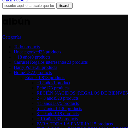
Search
albún
Categorías
Todo
products
Uncategorized
23 products
+ 18 años
0 products
Carrusel Regalos interesantes
23 products
Harry Potter
28 products
Home
1.872 products
Edades
1.818 products
+12 años
1 product
Bebé
173 products
RECIÉN NACIDOS (REGALOS DE BIENVEN
2 – 3 años
520 products
4-5 años
1.075 products
6 – 7 años
1.136 products
8 – 9 años
918 products
+ 10 años
582 products
PARA TODA LA FAMILIA
115 products