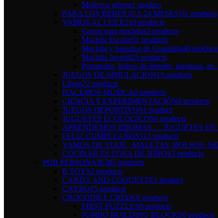
Muñecos reborn
1 product
PARA LOS BEBES (0 A 24 MESES)
31 products
VAMOS AL COLE
210 products
Carros para mochilas
3 products
Mochila Escolar
51 products
Mochila y Saquitos de Guardería
49 product
Mochila Juvenil
25 products
Portatodos, bolsos de deporte, paraguas, etc.
JUEGOS DE SIMULACION
13 products
Libros
72 products
HACEMOS MÚSICA
0 products
CIENCIA Y EXPERIMENTACIÓN
0 products
JUEGOS DEPORTIVOS
1 product
JUGUETES ECOLÓGICOS
0 products
APRENDEMOS IDIOMAS…. JUGUETES EN I
FELIZ CUMPLEAÑOS
113 products
VAMOS DE VIAJE,, MALETAS, BOLSOS, NE
COCINAR ES COSA DE NIÑOS
3 products
POR PERSONAJE
385 products
B TOYS
2 products
CANDY AND COQUETTE
1 product
CAYRO
15 products
CROCODILE CREEK
0 products
FIRST PUZZLES
0 products
JUMBO BUILDING BLOCKS
0 products