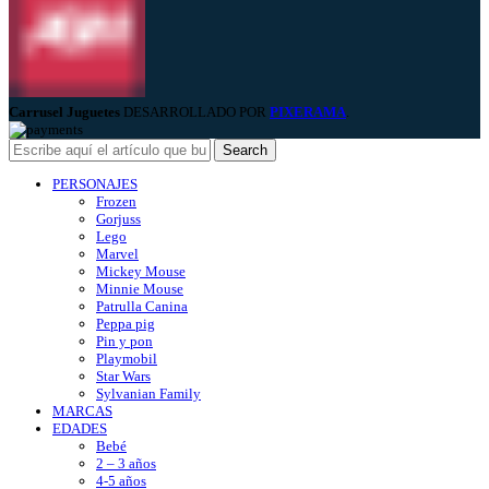
Carrusel Juguetes
DESARROLLADO POR
PIXERAMA
.
Search
PERSONAJES
Frozen
Gorjuss
Lego
Marvel
Mickey Mouse
Minnie Mouse
Patrulla Canina
Peppa pig
Pin y pon
Playmobil
Star Wars
Sylvanian Family
MARCAS
EDADES
Bebé
2 – 3 años
4-5 años