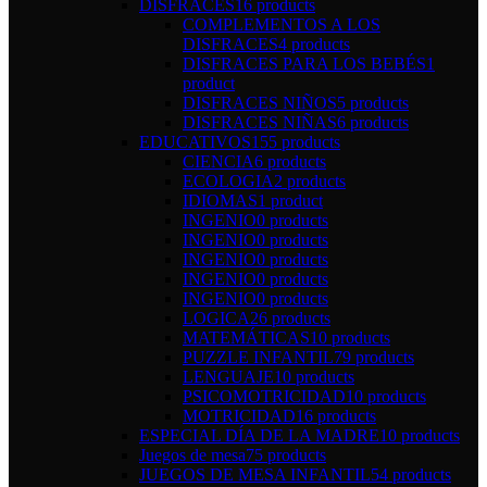
DISFRACES
16 products
COMPLEMENTOS A LOS
DISFRACES
4 products
DISFRACES PARA LOS BEBÉS
1
product
DISFRACES NIÑOS
5 products
DISFRACES NIÑAS
6 products
EDUCATIVOS
155 products
CIENCIA
6 products
ECOLOGIA
2 products
IDIOMAS
1 product
INGENIO
0 products
INGENIO
0 products
INGENIO
0 products
INGENIO
0 products
INGENIO
0 products
LOGICA
26 products
MATEMÁTICAS
10 products
PUZZLE INFANTIL
79 products
LENGUAJE
10 products
PSICOMOTRICIDAD
10 products
MOTRICIDAD
16 products
ESPECIAL DÍA DE LA MADRE
10 products
Juegos de mesa
75 products
JUEGOS DE MESA INFANTIL
54 products