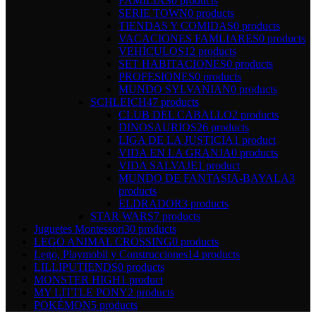
FAMILIAS
0 products
SERIE TOWN
0 products
TIENDAS Y COMIDAS
0 products
VACACIONES FAMLIARES
0 products
VEHÍCULOS
12 products
SET HABITACIONES
0 products
PROFESIONES
0 products
MUNDO SYLVANIAN
0 products
SCHLEICH
47 products
CLUB DEL CABALLO
2 products
DINOSAURIOS
26 products
LIGA DE LA JUSTICIA
1 product
VIDA EN LA GRANJA
0 products
VIDA SALVAJE
1 product
MUNDO DE FANTASIA-BAYALA
3
products
ELDRADOR
3 products
STAR WARS
7 products
Juguetes Montessori
30 products
LEGO ANIMAL CROSSING
0 products
Lego, Playmobil y Construcciones
14 products
LILLIPUTIENDS
0 products
MONSTER HIGH
1 product
MY LITTLE PONY
2 products
POKÉMON
5 products