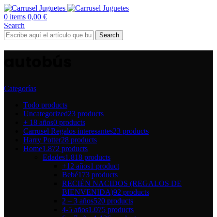
0
items
0,00
€
Search
Search
autobús
Categorías
Todo
products
Uncategorized
23 products
+ 18 años
0 products
Carrusel Regalos interesantes
23 products
Harry Potter
28 products
Home
1.872 products
Edades
1.818 products
+12 años
1 product
Bebé
173 products
RECIÉN NACIDOS (REGALOS DE
BIENVENIDA)
92 products
2 – 3 años
520 products
4-5 años
1.075 products