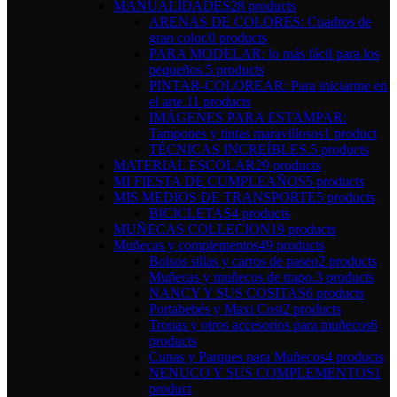
MANUALIDADES
28 products
ARENAS DE COLORES: Cuadros de
gran color.
0 products
PARA MODELAR: lo más fácil para los
pequeños.
5 products
PINTAR-COLOREAR: Para iniciarme en
el arte.
11 products
IMÁGENES PARA ESTAMPAR:
Tampones y tintas maravillosos
1 product
TÉCNICAS INCREÍBLES.
5 products
MATERIAL ESCOLAR
29 products
MI FIESTA DE CUMPLEAÑOS
5 products
MIS MEDIOS DE TRANSPORTE
5 products
BICICLETAS
4 products
MUÑECAS COLLECION
19 products
Muñecas y complementos
49 products
Bolsos sillas y carros de paseo
2 products
Muñecas y muñecos de trapo.
3 products
NANCY Y SUS COSITAS
6 products
Portabebés y Maxi Cosi
2 products
Tronas y otros accesorios para muñecos
6
products
Cunas y Parques para Muñecos
4 products
NENUCO Y SUS COMPLEMENTOS
1
product