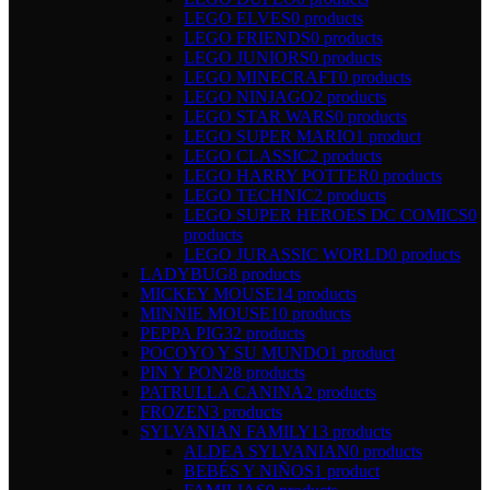
LEGO ELVES
0 products
LEGO FRIENDS
0 products
LEGO JUNIORS
0 products
LEGO MINECRAFT
0 products
LEGO NINJAGO
2 products
LEGO STAR WARS
0 products
LEGO SUPER MARIO
1 product
LEGO CLASSIC
2 products
LEGO HARRY POTTER
0 products
LEGO TECHNIC
2 products
LEGO SUPER HEROES DC COMICS
0
products
LEGO JURASSIC WORLD
0 products
LADYBUG
8 products
MICKEY MOUSE
14 products
MINNIE MOUSE
10 products
PEPPA PIG
32 products
POCOYO Y SU MUNDO
1 product
PIN Y PON
28 products
PATRULLA CANINA
2 products
FROZEN
3 products
SYLVANIAN FAMILY
13 products
ALDEA SYLVANIAN
0 products
BEBÉS Y NIÑOS
1 product