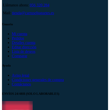
Llámanos ahora:
956 320 284
Mail:
tienda@carruseljuguetes.es
Usuario
Mi cuenta
Pedidos
Detalles cuenta
Editar dirección
Lista de deseos
Comparar
Ayuda
Aviso legal
Condiciones generales de compra
Contáctanos
ENVÍOS 24/48H (SOLO LABORABLES)