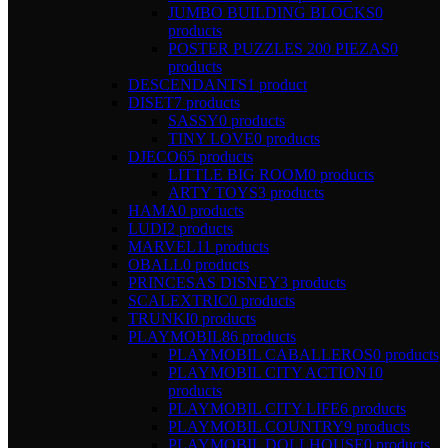
JUMBO BUILDING BLOCKS
0
products
POSTER PUZZLES 200 PIEZAS
0
products
DESCENDANTS
1 product
DISET
7 products
SASSY
0 products
TINY LOVE
0 products
DJECO
65 products
LITTLE BIG ROOM
0 products
ARTY TOYS
3 products
HAMA
0 products
LUDI
2 products
MARVEL
11 products
OBALL
0 products
PRINCESAS DISNEY
3 products
SCALEXTRIC
0 products
TRUNKI
0 products
PLAYMOBIL
86 products
PLAYMOBIL CABALLEROS
0 products
PLAYMOBIL CITY ACTION
10
products
PLAYMOBIL CITY LIFE
6 products
PLAYMOBIL COUNTRY
9 products
PLAYMOBIL DOLLHOUSE
0 products