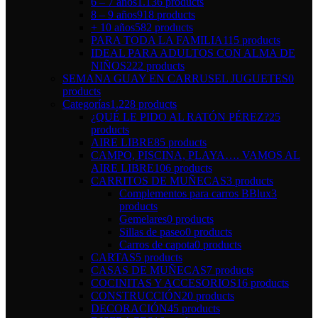
6 – 7 años
1.136 products
8 – 9 años
918 products
+ 10 años
582 products
PARA TODA LA FAMILIA
115 products
IDEAL PARA ADULTOS CON ALMA DE
NIÑOS
222 products
SEMANA GUAY EN CARRUSEL JUGUETES
0
products
Categorías
1.228 products
¿QUÉ LE PIDO AL RATÓN PÉREZ?
25
products
AIRE LIBRE
85 products
CAMPO, PISCINA, PLAYA…. VAMOS AL
AIRE LIBRE
106 products
CARRITOS DE MUÑECAS
3 products
Complementos para carros BBlux
3
products
Gemelares
0 products
Sillas de paseo
0 products
Carros de capota
0 products
CARTAS
5 products
CASAS DE MUÑECAS
7 products
COCINITAS Y ACCESORIOS
16 products
CONSTRUCCIÓN
20 products
DECORACIÓN
45 products