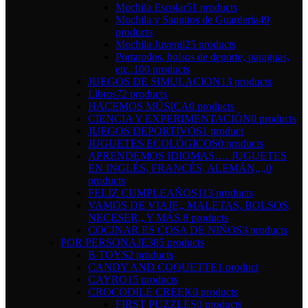
Mochila Escolar
51 products
Mochila y Saquitos de Guardería
49
products
Mochila Juvenil
25 products
Portatodos, bolsos de deporte, paraguas,
etc..
100 products
JUEGOS DE SIMULACION
13 products
Libros
72 products
HACEMOS MÚSICA
0 products
CIENCIA Y EXPERIMENTACIÓN
0 products
JUEGOS DEPORTIVOS
1 product
JUGUETES ECOLÓGICOS
0 products
APRENDEMOS IDIOMAS…. JUGUETES
EN INGLÉS, FRANCÉS, ALEMÁN,,,,
0
products
FELIZ CUMPLEAÑOS
113 products
VAMOS DE VIAJE,, MALETAS, BOLSOS,
NECESER,, Y MÁS.
8 products
COCINAR ES COSA DE NIÑOS
3 products
POR PERSONAJE
385 products
B TOYS
2 products
CANDY AND COQUETTE
1 product
CAYRO
15 products
CROCODILE CREEK
0 products
FIRST PUZZLES
0 products