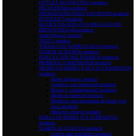
OUTLET BUSQUETS
31 products
PELUCHES
84 products
PREPARADOS PARA NAVIDAD
8 products
PUZZLES
75 products
RECIÉN NACIDO (SUS REGALOS DE
BIENVENIDA)
44 products
SuperThings
1 product
TEGU
1 product
TODOS LOS VEHÍCULOS
10 products
VAMOS AL BAÑO
6 products
PARA EL DÍA DEL PADRE
10 products
PRIMERA COMUNION
28 products
MUÑECOS BEBÉS Y SUS ACCESORIOS
28
products
Bebés llorones
1 product
Vestimos a las muñecas
9 products
Bolsos y complementos
5 products
Muñecos bebés
10 products
Muñecos con mecanismo de llanto o de
risa
2 products
Muñecos reborn
1 product
PARA LOS BEBES (0 A 24 MESES)
31
products
VAMOS AL COLE
210 products
Carros para mochilas
3 products