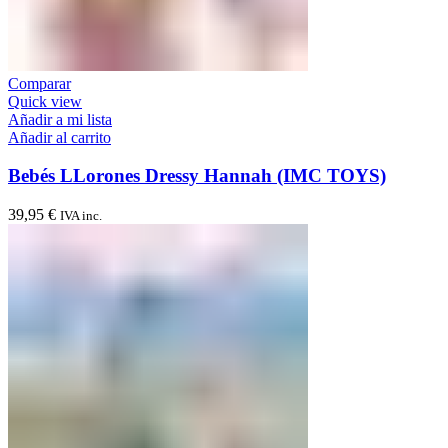
Comparar
Quick view
Añadir a mi lista
Añadir al carrito
Bebés LLorones Dressy Hannah (IMC TOYS)
39,95
€
IVA inc.