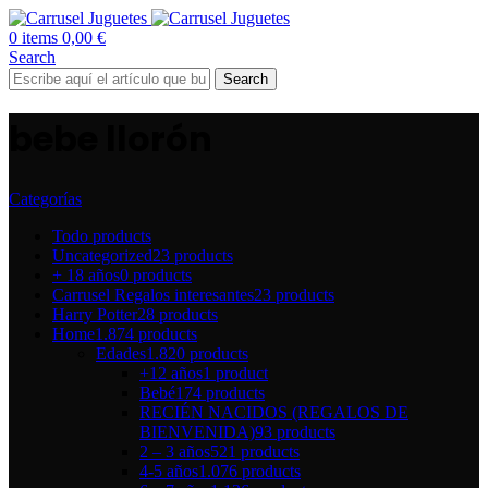
0
items
0,00
€
Search
Search
bebe llorón
Categorías
Todo
products
Uncategorized
23 products
+ 18 años
0 products
Carrusel Regalos interesantes
23 products
Harry Potter
28 products
Home
1.874 products
Edades
1.820 products
+12 años
1 product
Bebé
174 products
RECIÉN NACIDOS (REGALOS DE
BIENVENIDA)
93 products
2 – 3 años
521 products
4-5 años
1.076 products