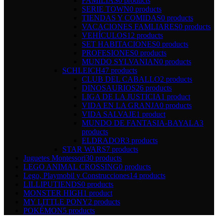
FAMILIAS
0 products
SERIE TOWN
0 products
TIENDAS Y COMIDAS
0 products
VACACIONES FAMLIARES
0 products
VEHÍCULOS
12 products
SET HABITACIONES
0 products
PROFESIONES
0 products
MUNDO SYLVANIAN
0 products
SCHLEICH
47 products
CLUB DEL CABALLO
2 products
DINOSAURIOS
26 products
LIGA DE LA JUSTICIA
1 product
VIDA EN LA GRANJA
0 products
VIDA SALVAJE
1 product
MUNDO DE FANTASIA-BAYALA
3
products
ELDRADOR
3 products
STAR WARS
7 products
Juguetes Montessori
30 products
LEGO ANIMAL CROSSING
0 products
Lego, Playmobil y Construcciones
14 products
LILLIPUTIENDS
0 products
MONSTER HIGH
1 product
MY LITTLE PONY
2 products
POKÉMON
5 products