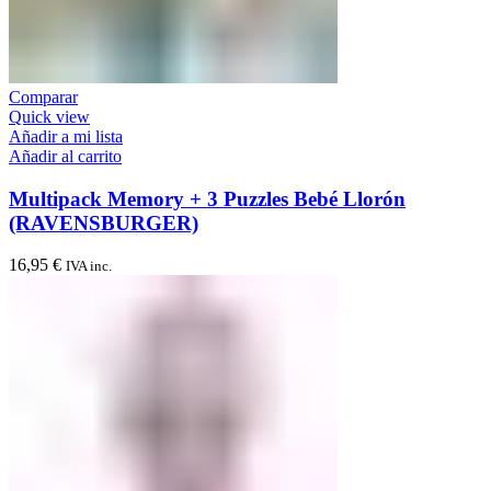
Comparar
Quick view
Añadir a mi lista
Añadir al carrito
Multipack Memory + 3 Puzzles Bebé Llorón
(RAVENSBURGER)
16,95
€
IVA inc.