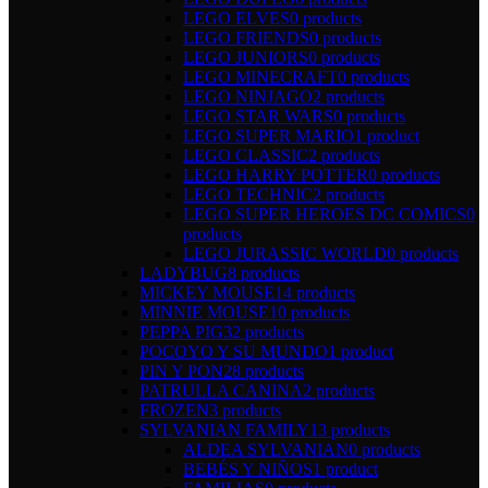
LEGO ELVES
0 products
LEGO FRIENDS
0 products
LEGO JUNIORS
0 products
LEGO MINECRAFT
0 products
LEGO NINJAGO
2 products
LEGO STAR WARS
0 products
LEGO SUPER MARIO
1 product
LEGO CLASSIC
2 products
LEGO HARRY POTTER
0 products
LEGO TECHNIC
2 products
LEGO SUPER HEROES DC COMICS
0
products
LEGO JURASSIC WORLD
0 products
LADYBUG
8 products
MICKEY MOUSE
14 products
MINNIE MOUSE
10 products
PEPPA PIG
32 products
POCOYO Y SU MUNDO
1 product
PIN Y PON
28 products
PATRULLA CANINA
2 products
FROZEN
3 products
SYLVANIAN FAMILY
13 products
ALDEA SYLVANIAN
0 products
BEBÉS Y NIÑOS
1 product