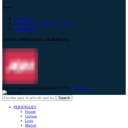
Ayuda
Aviso legal
Condiciones generales de compra
Contáctanos
ENVÍOS 24/48H (SOLO LABORABLES)
Carrusel Juguetes
DESARROLLADO POR
PIXERAMA
.
Search
PERSONAJES
Frozen
Gorjuss
Lego
Marvel