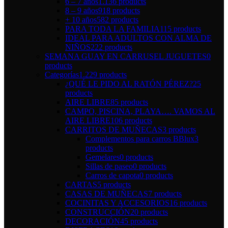
6 – 7 años
1.136 products
8 – 9 años
918 products
+ 10 años
582 products
PARA TODA LA FAMILIA
115 products
IDEAL PARA ADULTOS CON ALMA DE
NIÑOS
222 products
SEMANA GUAY EN CARRUSEL JUGUETES
0
products
Categorías
1.229 products
¿QUÉ LE PIDO AL RATÓN PÉREZ?
25
products
AIRE LIBRE
85 products
CAMPO, PISCINA, PLAYA…. VAMOS AL
AIRE LIBRE
106 products
CARRITOS DE MUÑECAS
3 products
Complementos para carros BBlux
3
products
Gemelares
0 products
Sillas de paseo
0 products
Carros de capota
0 products
CARTAS
5 products
CASAS DE MUÑECAS
7 products
COCINITAS Y ACCESORIOS
16 products
CONSTRUCCIÓN
20 products
DECORACIÓN
45 products