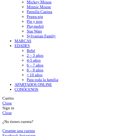
Mickey Mouse
Minnie Mouse
Patrulla Canina
Peppa pig
Pin y pon
Playmobil
Star Wars
Sylvanian Family
MARCAS
EDADES
Bebé
2 – 3 años
4-5 años
6 – 7 años
8 – 9 años
+ 10 años
Para toda la familia
APARTADOS ONLINE
CONÓCENOS
Carrito
Close
Sign in
Close
¿No tienes cuenta?
Crearme una cuenta
Facebook
Instagram