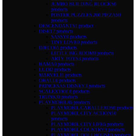
JUMBO BUILDING BLOCKS
0
products
POSTER PUZZLES 200 PIEZAS
0
products
DESCENDANTS
1 product
DISET
7 products
SASSY
0 products
TINY LOVE
0 products
DJECO
65 products
LITTLE BIG ROOM
0 products
ARTY TOYS
3 products
HAMA
0 products
LUDI
2 products
MARVEL
11 products
OBALL
0 products
PRINCESAS DISNEY
3 products
SCALEXTRIC
0 products
TRUNKI
0 products
PLAYMOBIL
86 products
PLAYMOBIL CABALLEROS
0 products
PLAYMOBIL CITY ACTION
10
products
PLAYMOBIL CITY LIFE
6 products
PLAYMOBIL COUNTRY
9 products
PLAYMOBIL DOLLHOUSE
0 products