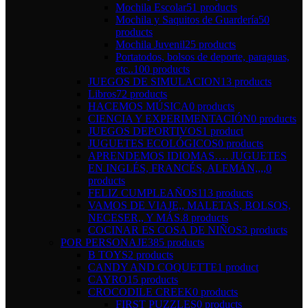
Mochila Escolar
51 products
Mochila y Saquitos de Guardería
50
products
Mochila Juvenil
25 products
Portatodos, bolsos de deporte, paraguas,
etc..
100 products
JUEGOS DE SIMULACION
13 products
Libros
72 products
HACEMOS MÚSICA
0 products
CIENCIA Y EXPERIMENTACIÓN
0 products
JUEGOS DEPORTIVOS
1 product
JUGUETES ECOLÓGICOS
0 products
APRENDEMOS IDIOMAS…. JUGUETES
EN INGLÉS, FRANCÉS, ALEMÁN,,,,
0
products
FELIZ CUMPLEAÑOS
113 products
VAMOS DE VIAJE,, MALETAS, BOLSOS,
NECESER,, Y MÁS.
8 products
COCINAR ES COSA DE NIÑOS
3 products
POR PERSONAJE
385 products
B TOYS
2 products
CANDY AND COQUETTE
1 product
CAYRO
15 products
CROCODILE CREEK
0 products
FIRST PUZZLES
0 products