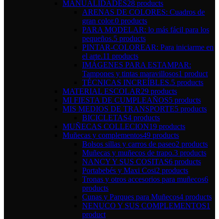
MANUALIDADES
28 products
ARENAS DE COLORES: Cuadros de
gran color.
0 products
PARA MODELAR: lo más fácil para los
pequeños.
5 products
PINTAR-COLOREAR: Para iniciarme en
el arte.
11 products
IMÁGENES PARA ESTAMPAR:
Tampones y tintas maravillosos
1 product
TÉCNICAS INCREÍBLES.
5 products
MATERIAL ESCOLAR
29 products
MI FIESTA DE CUMPLEAÑOS
5 products
MIS MEDIOS DE TRANSPORTE
5 products
BICICLETAS
4 products
MUÑECAS COLLECION
19 products
Muñecas y complementos
49 products
Bolsos sillas y carros de paseo
2 products
Muñecas y muñecos de trapo.
3 products
NANCY Y SUS COSITAS
6 products
Portabebés y Maxi Cosi
2 products
Tronas y otros accesorios para muñecos
6
products
Cunas y Parques para Muñecos
4 products
NENUCO Y SUS COMPLEMENTOS
1
product