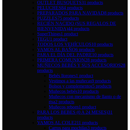
OUTLET BUSQUETS
31 products
PELUCHES
84 products
PREPARADOS PARA NAVIDAD
8 products
PUZZLES
75 products
RECIÉN NACIDO (SUS REGALOS DE
BIENVENIDA)
44 products
SuperThings
1 product
TEGU
1 product
TODOS LOS VEHÍCULOS
10 products
VAMOS AL BAÑO
6 products
PARA EL DÍA DEL PADRE
10 products
PRIMERA COMUNION
28 products
MUÑECOS BEBÉS Y SUS ACCESORIOS
28
products
Bebés llorones
1 product
Vestimos a las muñecas
9 products
Bolsos y complementos
5 products
Muñecos bebés
10 products
Muñecos con mecanismo de llanto o de
risa
2 products
Muñecos reborn
1 product
PARA LOS BEBES (0 A 24 MESES)
31
products
VAMOS AL COLE
211 products
Carros para mochilas
3 products