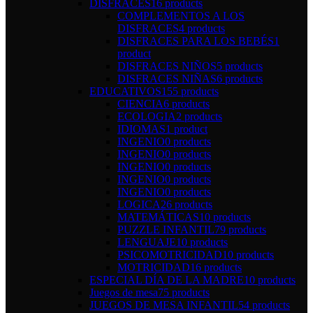
DISFRACES
16 products
COMPLEMENTOS A LOS
DISFRACES
4 products
DISFRACES PARA LOS BEBÉS
1
product
DISFRACES NIÑOS
5 products
DISFRACES NIÑAS
6 products
EDUCATIVOS
155 products
CIENCIA
6 products
ECOLOGIA
2 products
IDIOMAS
1 product
INGENIO
0 products
INGENIO
0 products
INGENIO
0 products
INGENIO
0 products
INGENIO
0 products
LOGICA
26 products
MATEMÁTICAS
10 products
PUZZLE INFANTIL
79 products
LENGUAJE
10 products
PSICOMOTRICIDAD
10 products
MOTRICIDAD
16 products
ESPECIAL DÍA DE LA MADRE
10 products
Juegos de mesa
75 products
JUEGOS DE MESA INFANTIL
54 products