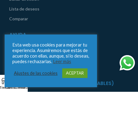
Lista de deseos
Comparar
AYUDA
Esta web usa cookies para mejorar tu
Aviso legal
experiencia. Asumiremos que estás de
acuerdo con ellas, aunque, si lo deseas,
Condiciones generales de compra
puedes rechazarlas.
Leer más
Contáctanos
Ajustes de las cookies
ACEPTAR
0
ENVÍOS 24/48H (SOLO LABORABLES)
Tienda
Carrito
Mi cuenta
Menu