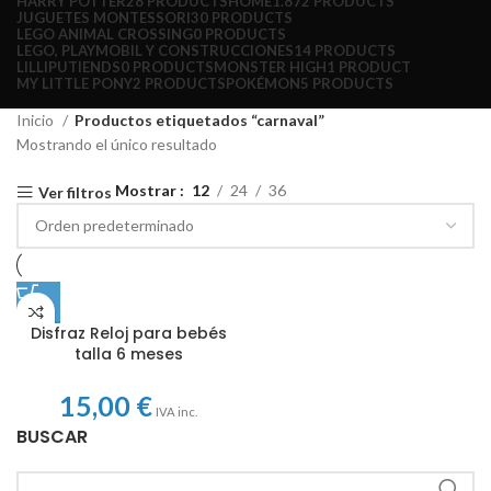
HARRY POTTER
28 PRODUCTS
HOME
1.872 PRODUCTS
JUGUETES MONTESSORI
30 PRODUCTS
LEGO ANIMAL CROSSING
0 PRODUCTS
LEGO, PLAYMOBIL Y CONSTRUCCIONES
14 PRODUCTS
LILLIPUTIENDS
0 PRODUCTS
MONSTER HIGH
1 PRODUCT
MY LITTLE PONY
2 PRODUCTS
POKÉMON
5 PRODUCTS
Inicio
Productos etiquetados “carnaval”
Mostrando el único resultado
Mostrar
12
24
36
Ver filtros
Disfraz Reloj para bebés
talla 6 meses
15,00
€
IVA inc.
BUSCAR