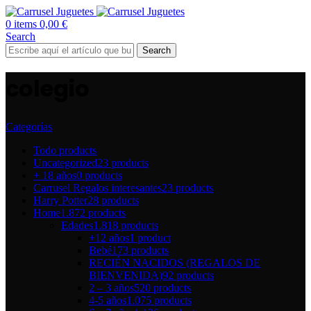
0
items
0,00
€
Search
Search
colegio
Categorías
Todo
products
Uncategorized
23 products
+ 18 años
0 products
Carrusel Regalos interesantes
23 products
Harry Potter
28 products
Home
1.872 products
Edades
1.818 products
+12 años
1 product
Bebé
173 products
RECIÉN NACIDOS (REGALOS DE
BIENVENIDA)
92 products
2 – 3 años
520 products
4-5 años
1.075 products