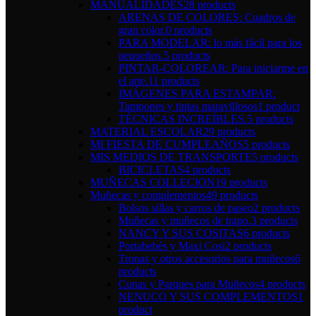
MANUALIDADES
28 products
ARENAS DE COLORES: Cuadros de
gran color.
0 products
PARA MODELAR: lo más fácil para los
pequeños.
5 products
PINTAR-COLOREAR: Para iniciarme en
el arte.
11 products
IMÁGENES PARA ESTAMPAR:
Tampones y tintas maravillosos
1 product
TÉCNICAS INCREÍBLES.
5 products
MATERIAL ESCOLAR
29 products
MI FIESTA DE CUMPLEAÑOS
5 products
MIS MEDIOS DE TRANSPORTE
5 products
BICICLETAS
4 products
MUÑECAS COLLECION
19 products
Muñecas y complementos
49 products
Bolsos sillas y carros de paseo
2 products
Muñecas y muñecos de trapo.
3 products
NANCY Y SUS COSITAS
6 products
Portabebés y Maxi Cosi
2 products
Tronas y otros accesorios para muñecos
6
products
Cunas y Parques para Muñecos
4 products
NENUCO Y SUS COMPLEMENTOS
1
product