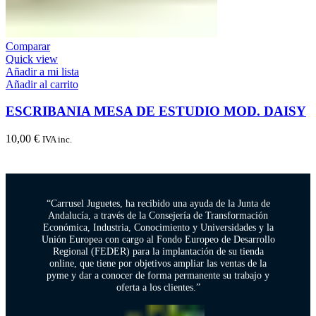
Comparar
Quick view
Añadir a mi lista
Añadir al carrito
ESCRIBANIA MESA DE ESTUDIO MOD. DAISY
10,00
€
IVA inc.
“Carrusel Juguetes, ha recibido una ayuda de la Junta de
Andalucía, a través de la Consejería de Transformación
Económica, Industria, Conocimiento y Universidades y la
Unión Europea con cargo al Fondo Europeo de Desarrollo
Regional (FEDER) para la implantación de su tienda
online, que tiene por objetivos ampliar las ventas de la
pyme y dar a conocer de forma permanente su trabajo y
oferta a los clientes.”