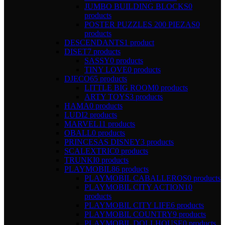
JUMBO BUILDING BLOCKS
0
products
POSTER PUZZLES 200 PIEZAS
0
products
DESCENDANTS
1 product
DISET
7 products
SASSY
0 products
TINY LOVE
0 products
DJECO
65 products
LITTLE BIG ROOM
0 products
ARTY TOYS
3 products
HAMA
0 products
LUDI
2 products
MARVEL
11 products
OBALL
0 products
PRINCESAS DISNEY
3 products
SCALEXTRIC
0 products
TRUNKI
0 products
PLAYMOBIL
86 products
PLAYMOBIL CABALLEROS
0 products
PLAYMOBIL CITY ACTION
10
products
PLAYMOBIL CITY LIFE
6 products
PLAYMOBIL COUNTRY
9 products
PLAYMOBIL DOLLHOUSE
0 products