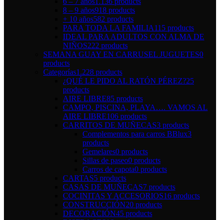
6 – 7 años
1.136 products
8 – 9 años
918 products
+ 10 años
582 products
PARA TODA LA FAMILIA
115 products
IDEAL PARA ADULTOS CON ALMA DE
NIÑOS
222 products
SEMANA GUAY EN CARRUSEL JUGUETES
0
products
Categorías
1.228 products
¿QUÉ LE PIDO AL RATÓN PÉREZ?
25
products
AIRE LIBRE
85 products
CAMPO, PISCINA, PLAYA…. VAMOS AL
AIRE LIBRE
106 products
CARRITOS DE MUÑECAS
3 products
Complementos para carros BBlux
3
products
Gemelares
0 products
Sillas de paseo
0 products
Carros de capota
0 products
CARTAS
5 products
CASAS DE MUÑECAS
7 products
COCINITAS Y ACCESORIOS
16 products
CONSTRUCCIÓN
20 products
DECORACIÓN
45 products