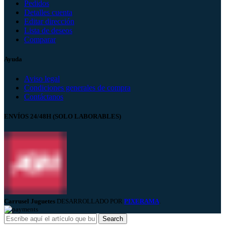
Pedidos
Detalles cuenta
Editar dirección
Lista de deseos
Comparar
Ayuda
Aviso legal
Condiciones generales de compra
Contáctanos
ENVÍOS 24/48H (SOLO LABORABLES)
Carrusel Juguetes
DESARROLLADO POR
PIXERAMA
.
Search