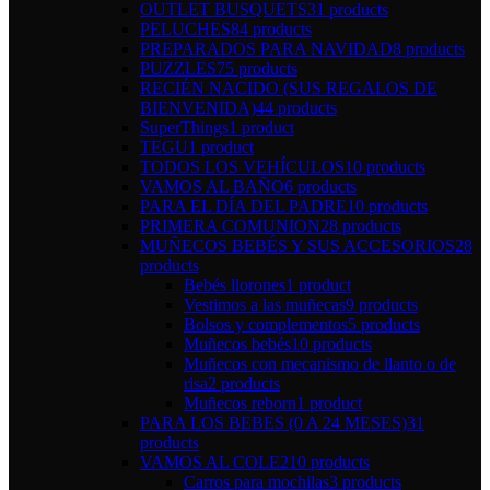
OUTLET BUSQUETS
31 products
PELUCHES
84 products
PREPARADOS PARA NAVIDAD
8 products
PUZZLES
75 products
RECIÉN NACIDO (SUS REGALOS DE
BIENVENIDA)
44 products
SuperThings
1 product
TEGU
1 product
TODOS LOS VEHÍCULOS
10 products
VAMOS AL BAÑO
6 products
PARA EL DÍA DEL PADRE
10 products
PRIMERA COMUNION
28 products
MUÑECOS BEBÉS Y SUS ACCESORIOS
28
products
Bebés llorones
1 product
Vestimos a las muñecas
9 products
Bolsos y complementos
5 products
Muñecos bebés
10 products
Muñecos con mecanismo de llanto o de
risa
2 products
Muñecos reborn
1 product
PARA LOS BEBES (0 A 24 MESES)
31
products
VAMOS AL COLE
210 products
Carros para mochilas
3 products