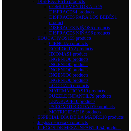
DISFRACES
16 products
COMPLEMENTOS A LOS
DISFRACES
4 products
DISFRACES PARA LOS BEBÉS
1
product
DISFRACES NIÑOS
5 products
DISFRACES NIÑAS
6 products
EDUCATIVOS
155 products
CIENCIA
6 products
ECOLOGIA
2 products
IDIOMAS
1 product
INGENIO
0 products
INGENIO
0 products
INGENIO
0 products
INGENIO
0 products
INGENIO
0 products
LOGICA
26 products
MATEMÁTICAS
10 products
PUZZLE INFANTIL
79 products
LENGUAJE
10 products
PSICOMOTRICIDAD
10 products
MOTRICIDAD
16 products
ESPECIAL DÍA DE LA MADRE
10 products
Juegos de mesa
75 products
JUEGOS DE MESA INFANTIL
54 products