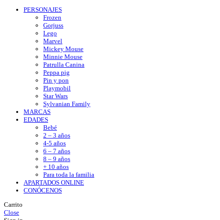
PERSONAJES
Frozen
Gorjuss
Lego
Marvel
Mickey Mouse
Minnie Mouse
Patrulla Canina
Peppa pig
Pin y pon
Playmobil
Star Wars
Sylvanian Family
MARCAS
EDADES
Bebé
2 – 3 años
4-5 años
6 – 7 años
8 – 9 años
+ 10 años
Para toda la familia
APARTADOS ONLINE
CONÓCENOS
Carrito
Close