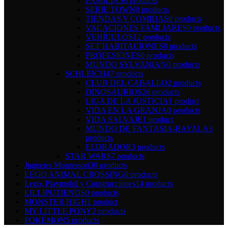
FAMILIAS
0 products
SERIE TOWN
0 products
TIENDAS Y COMIDAS
0 products
VACACIONES FAMLIARES
0 products
VEHÍCULOS
12 products
SET HABITACIONES
0 products
PROFESIONES
0 products
MUNDO SYLVANIAN
0 products
SCHLEICH
47 products
CLUB DEL CABALLO
2 products
DINOSAURIOS
26 products
LIGA DE LA JUSTICIA
1 product
VIDA EN LA GRANJA
0 products
VIDA SALVAJE
1 product
MUNDO DE FANTASIA-BAYALA
3
products
ELDRADOR
3 products
STAR WARS
7 products
Juguetes Montessori
30 products
LEGO ANIMAL CROSSING
0 products
Lego, Playmobil y Construcciones
14 products
LILLIPUTIENDS
0 products
MONSTER HIGH
1 product
MY LITTLE PONY
2 products
POKÉMON
5 products