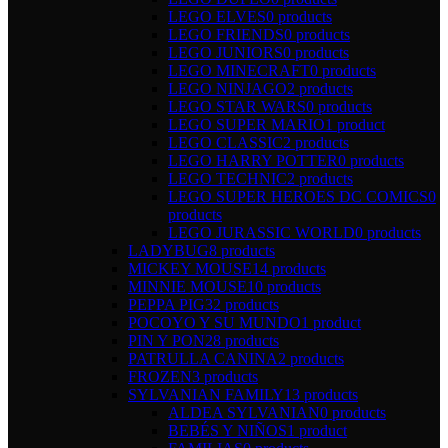
LEGO ELVES
0 products
LEGO FRIENDS
0 products
LEGO JUNIORS
0 products
LEGO MINECRAFT
0 products
LEGO NINJAGO
2 products
LEGO STAR WARS
0 products
LEGO SUPER MARIO
1 product
LEGO CLASSIC
2 products
LEGO HARRY POTTER
0 products
LEGO TECHNIC
2 products
LEGO SUPER HEROES DC COMICS
0
products
LEGO JURASSIC WORLD
0 products
LADYBUG
8 products
MICKEY MOUSE
14 products
MINNIE MOUSE
10 products
PEPPA PIG
32 products
POCOYO Y SU MUNDO
1 product
PIN Y PON
28 products
PATRULLA CANINA
2 products
FROZEN
3 products
SYLVANIAN FAMILY
13 products
ALDEA SYLVANIAN
0 products
BEBÉS Y NIÑOS
1 product