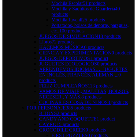
Mochila Escolar
51 products
Mochila y Saquitos de Guardería
49
products
Mochila Juvenil
25 products
Portatodos, bolsos de deporte, paraguas,
etc..
100 products
JUEGOS DE SIMULACION
13 products
Libros
72 products
HACEMOS MÚSICA
0 products
CIENCIA Y EXPERIMENTACIÓN
0 products
JUEGOS DEPORTIVOS
1 product
JUGUETES ECOLÓGICOS
0 products
APRENDEMOS IDIOMAS…. JUGUETES
EN INGLÉS, FRANCÉS, ALEMÁN,,,,
0
products
FELIZ CUMPLEAÑOS
113 products
VAMOS DE VIAJE,, MALETAS, BOLSOS,
NECESER,, Y MÁS.
8 products
COCINAR ES COSA DE NIÑOS
3 products
POR PERSONAJE
385 products
B TOYS
2 products
CANDY AND COQUETTE
1 product
CAYRO
15 products
CROCODILE CREEK
0 products
FIRST PUZZLES
0 products