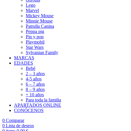
Lego
Marvel
Mickey Mouse
Minnie Mouse
Patrulla Canina
Peppa pig
Pin y pon
Playmobil
Star Wars
Sylvanian Family
MARCAS
EDADES
Bebé
2 – 3 años
4-5 años
6 – 7 años
8 – 9 años
+ 10 años
Para toda la familia
APARTADOS ONLINE
CONÓCENOS
0
Comparar
0
Lista de deseos
0
items
0,00
€