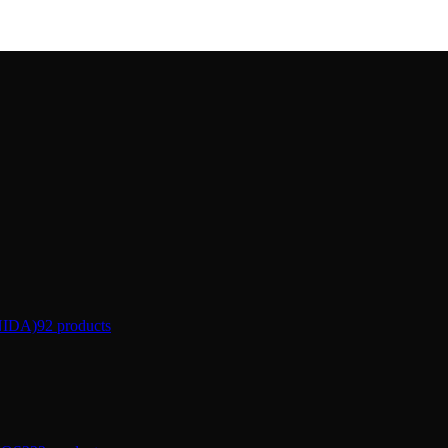
IDA)
92 products