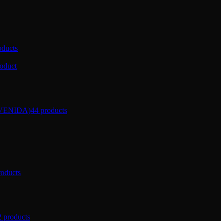
oducts
roduct
VENIDA)
44 products
roducts
2 products