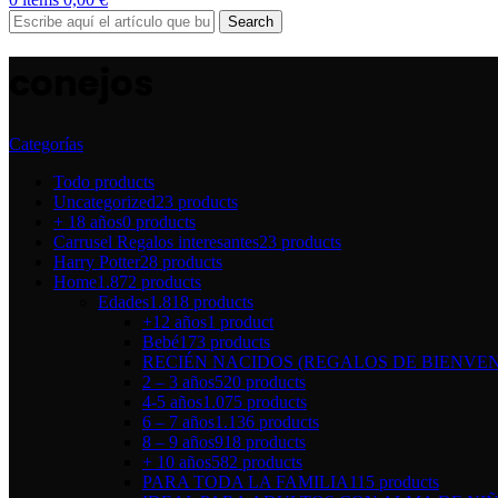
Search
conejos
Categorías
Todo
products
Uncategorized
23 products
+ 18 años
0 products
Carrusel Regalos interesantes
23 products
Harry Potter
28 products
Home
1.872 products
Edades
1.818 products
+12 años
1 product
Bebé
173 products
RECIÉN NACIDOS (REGALOS DE BIENVEN
2 – 3 años
520 products
4-5 años
1.075 products
6 – 7 años
1.136 products
8 – 9 años
918 products
+ 10 años
582 products
PARA TODA LA FAMILIA
115 products