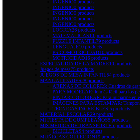
INGENIO
0 products
INGENIO
0 products
INGENIO
0 products
INGENIO
0 products
INGENIO
0 products
LOGICA
26 products
MATEMÁTICAS
10 products
PUZZLE INFANTIL
79 products
LENGUAJE
10 products
PSICOMOTRICIDAD
10 products
MOTRICIDAD
16 products
ESPECIAL DÍA DE LA MADRE
10 products
Juegos de mesa
75 products
JUEGOS DE MESA INFANTIL
54 products
MANUALIDADES
28 products
ARENAS DE COLORES: Cuadros de gran 
PARA MODELAR: lo más fácil para los pe
PINTAR-COLOREAR: Para iniciarme en el 
IMÁGENES PARA ESTAMPAR: Tampones y 
TÉCNICAS INCREÍBLES.
5 products
MATERIAL ESCOLAR
29 products
MI FIESTA DE CUMPLEAÑOS
5 products
MIS MEDIOS DE TRANSPORTE
5 products
BICICLETAS
4 products
MUÑECAS COLLECION
19 products