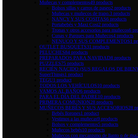
Muñecas y complementos
49 products
Bolsos sillas y carros de paseo
2 products
Muñecas y muñecos de trapo.
3 products
NANCY Y SUS COSITAS
6 products
Portabebés y Maxi Cosi
2 products
Tronas y otros accesorios para muñecos
6 pr
Cunas y Parques para Muñecos
4 products
NENUCO Y SUS COMPLEMENTOS
1 p
OUTLET BUSQUETS
31 products
PELUCHES
84 products
PREPARADOS PARA NAVIDAD
8 products
PUZZLES
75 products
RECIÉN NACIDO (SUS REGALOS DE BIEN
SuperThings
1 product
TEGU
1 product
TODOS LOS VEHÍCULOS
10 products
VAMOS AL BAÑO
6 products
PARA EL DÍA DEL PADRE
10 products
PRIMERA COMUNION
28 products
MUÑECOS BEBÉS Y SUS ACCESORIOS
28 p
Bebés llorones
1 product
Vestimos a las muñecas
9 products
Bolsos y complementos
5 products
Muñecos bebés
10 products
Muñecos con mecanismo de llanto o de risa