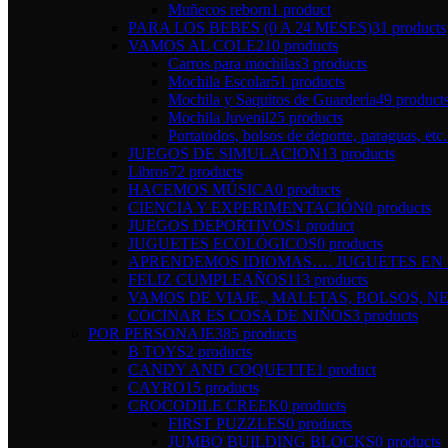
Muñecos reborn
1 product
PARA LOS BEBES (0 A 24 MESES)
31 products
VAMOS AL COLE
210 products
Carros para mochilas
3 products
Mochila Escolar
51 products
Mochila y Saquitos de Guardería
49 product
Mochila Juvenil
25 products
Portatodos, bolsos de deporte, paraguas, etc.
JUEGOS DE SIMULACION
13 products
Libros
72 products
HACEMOS MÚSICA
0 products
CIENCIA Y EXPERIMENTACIÓN
0 products
JUEGOS DEPORTIVOS
1 product
JUGUETES ECOLÓGICOS
0 products
APRENDEMOS IDIOMAS…. JUGUETES EN I
FELIZ CUMPLEAÑOS
113 products
VAMOS DE VIAJE,, MALETAS, BOLSOS, NE
COCINAR ES COSA DE NIÑOS
3 products
POR PERSONAJE
385 products
B TOYS
2 products
CANDY AND COQUETTE
1 product
CAYRO
15 products
CROCODILE CREEK
0 products
FIRST PUZZLES
0 products
JUMBO BUILDING BLOCKS
0 products