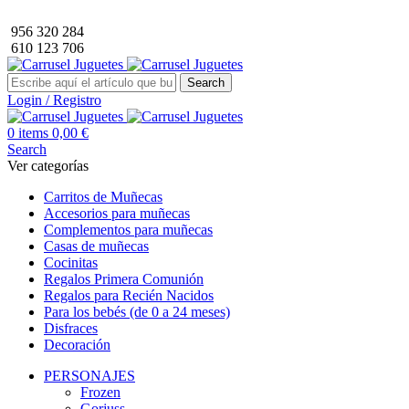
Envío GRATIS a partir de 40€ de compra (solo península).
956 320 284
610 123 706
Search
Login / Registro
0
items
0,00
€
Search
Ver categorías
Carritos de Muñecas
Accesorios para muñecas
Complementos para muñecas
Casas de muñecas
Cocinitas
Regalos Primera Comunión
Regalos para Recién Nacidos
Para los bebés (de 0 a 24 meses)
Disfraces
Decoración
PERSONAJES
Frozen
Gorjuss