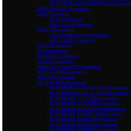
POSTER PUZZLES 200 PIEZAS
0 produc
DESCENDANTS
1 product
DISET
7 products
SASSY
0 products
TINY LOVE
0 products
DJECO
65 products
LITTLE BIG ROOM
0 products
ARTY TOYS
3 products
HAMA
0 products
LUDI
2 products
MARVEL
11 products
OBALL
0 products
PRINCESAS DISNEY
3 products
SCALEXTRIC
0 products
TRUNKI
0 products
PLAYMOBIL
86 products
PLAYMOBIL CABALLEROS
0 products
PLAYMOBIL CITY ACTION
10 products
PLAYMOBIL CITY LIFE
6 products
PLAYMOBIL COUNTRY
9 products
PLAYMOBIL DOLLHOUSE
0 products
PLAYMOBIL FAMILY FUN
1 product
PLAYMOBIL HISTORY
0 products
PLAYMOBIL HISTORY
0 products
PLAYMOBIL HISTORY
0 products