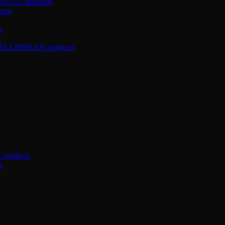
ÑOS
222 products
ucts
s
RE LIBRE
106 products
4 products
t