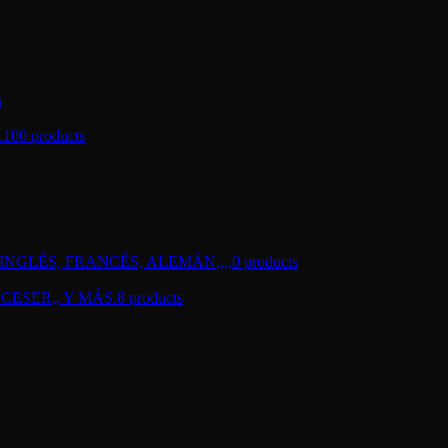
s
.
100 products
NGLÉS, FRANCÉS, ALEMÁN,,,,
0 products
CESER,, Y MÁS.
8 products