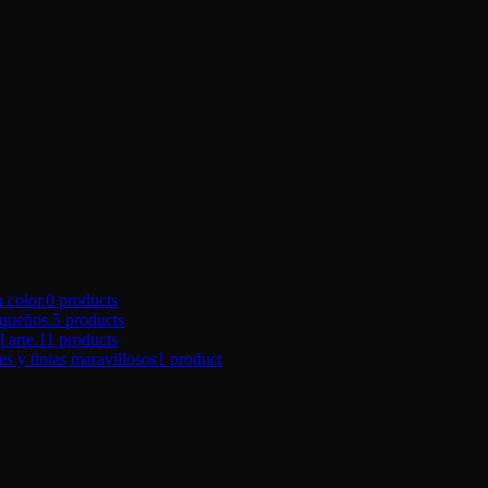
color.
0 products
queños.
5 products
arte.
11 products
tintas maravillosos
1 product