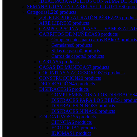
IDEAL PARA ADULTOS CON ALMA DE NI
SEMANA GUAY EN CARRUSEL JUGUETES
0 prod
Categorías
1.228 products
¿QUÉ LE PIDO AL RATÓN PÉREZ?
25 product
AIRE LIBRE
85 products
CAMPO, PISCINA, PLAYA…. VAMOS AL AI
CARRITOS DE MUÑECAS
3 products
Complementos para carros BBlux
3 products
Gemelares
0 products
Sillas de paseo
0 products
Carros de capota
0 products
CARTAS
5 products
CASAS DE MUÑECAS
7 products
COCINITAS Y ACCESORIOS
16 products
CONSTRUCCIÓN
20 products
DECORACIÓN
45 products
DISFRACES
16 products
COMPLEMENTOS A LOS DISFRACES
DISFRACES PARA LOS BEBÉS
1 produc
DISFRACES NIÑOS
5 products
DISFRACES NIÑAS
6 products
EDUCATIVOS
155 products
CIENCIA
6 products
ECOLOGIA
2 products
IDIOMAS
1 product