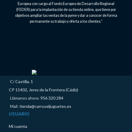
Europea con cargo al Fondo Europeo de Desarrollo Regional
(FEDER) para la implantación de su tienda online, que tiene por
objetivos ampliar las ventas de la pyme y dar a conocer de forma
permanente su trabajo y oferta a los clientes.”
C/ Castilla, 1
CP 11402, Jerez de la Frontera (Cádiz)
Llámanos ahora:
956 320 284
Mail:
tienda@carruseljuguetes.es
USUARIO
Mi cuenta