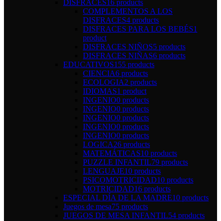
DISFRACES
16 products
COMPLEMENTOS A LOS
DISFRACES
4 products
DISFRACES PARA LOS BEBÉS
1
product
DISFRACES NIÑOS
5 products
DISFRACES NIÑAS
6 products
EDUCATIVOS
155 products
CIENCIA
6 products
ECOLOGIA
2 products
IDIOMAS
1 product
INGENIO
0 products
INGENIO
0 products
INGENIO
0 products
INGENIO
0 products
INGENIO
0 products
LOGICA
26 products
MATEMÁTICAS
10 products
PUZZLE INFANTIL
79 products
LENGUAJE
10 products
PSICOMOTRICIDAD
10 products
MOTRICIDAD
16 products
ESPECIAL DÍA DE LA MADRE
10 products
Juegos de mesa
75 products
JUEGOS DE MESA INFANTIL
54 products