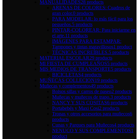
MANUALIDADES
28 products
ARENAS DE COLORES: Cuadros de
gran color.
0 products
PARA MODELAR: lo más fácil para los
pequeños.
5 products
PINTAR-COLOREAR: Para iniciarme en
el arte.
11 products
IMÁGENES PARA ESTAMPAR:
Tampones y tintas maravillosos
1 product
TÉCNICAS INCREÍBLES.
5 products
MATERIAL ESCOLAR
29 products
MI FIESTA DE CUMPLEAÑOS
5 products
MIS MEDIOS DE TRANSPORTE
5 products
BICICLETAS
4 products
MUÑECAS COLLECION
19 products
Muñecas y complementos
49 products
Bolsos sillas y carros de paseo
2 products
Muñecas y muñecos de trapo.
3 products
NANCY Y SUS COSITAS
6 products
Portabebés y Maxi Cosi
2 products
Tronas y otros accesorios para muñecos
6
products
Cunas y Parques para Muñecos
4 products
NENUCO Y SUS COMPLEMENTOS
1
product