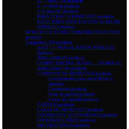
6 – 7 años
1.136 products
8 – 9 años
918 products
+ 10 años
582 products
PARA TODA LA FAMILIA
115 products
IDEAL PARA ADULTOS CON ALMA DE
NIÑOS
222 products
SEMANA GUAY EN CARRUSEL JUGUETES
0
products
Categorías
1.229 products
¿QUÉ LE PIDO AL RATÓN PÉREZ?
25
products
AIRE LIBRE
85 products
CAMPO, PISCINA, PLAYA…. VAMOS AL
AIRE LIBRE
106 products
CARRITOS DE MUÑECAS
3 products
Complementos para carros BBlux
3
products
Gemelares
0 products
Sillas de paseo
0 products
Carros de capota
0 products
CARTAS
5 products
CASAS DE MUÑECAS
7 products
COCINITAS Y ACCESORIOS
16 products
CONSTRUCCIÓN
20 products
DECORACIÓN
45 products