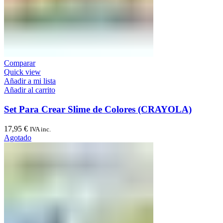
Comparar
Quick view
Añadir a mi lista
Añadir al carrito
Set Para Crear Slime de Colores (CRAYOLA)
17,95
€
IVA inc.
Agotado