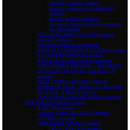
Mochila Escolar
51 products
Mochila y Saquitos de Guardería
50
products
Mochila Juvenil
25 products
Portatodos, bolsos de deporte, paraguas,
etc..
100 products
JUEGOS DE SIMULACION
13 products
Libros
72 products
HACEMOS MÚSICA
0 products
CIENCIA Y EXPERIMENTACIÓN
0 products
JUEGOS DEPORTIVOS
1 product
JUGUETES ECOLÓGICOS
0 products
APRENDEMOS IDIOMAS…. JUGUETES
EN INGLÉS, FRANCÉS, ALEMÁN,,,,
0
products
FELIZ CUMPLEAÑOS
113 products
VAMOS DE VIAJE,, MALETAS, BOLSOS,
NECESER,, Y MÁS.
8 products
COCINAR ES COSA DE NIÑOS
3 products
POR PERSONAJE
385 products
B TOYS
2 products
CANDY AND COQUETTE
1 product
CAYRO
15 products
CROCODILE CREEK
0 products
FIRST PUZZLES
0 products