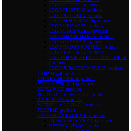
LEGO ELVES
0 products
LEGO FRIENDS
0 products
LEGO JUNIORS
0 products
LEGO MINECRAFT
0 products
LEGO NINJAGO
2 products
LEGO STAR WARS
0 products
LEGO SUPER MARIO
1 product
LEGO CLASSIC
2 products
LEGO HARRY POTTER
0 products
LEGO TECHNIC
2 products
LEGO SUPER HEROES DC COMICS
0
products
LEGO JURASSIC WORLD
0 products
LADYBUG
8 products
MICKEY MOUSE
14 products
MINNIE MOUSE
10 products
PEPPA PIG
32 products
POCOYO Y SU MUNDO
1 product
PIN Y PON
28 products
PATRULLA CANINA
2 products
FROZEN
3 products
SYLVANIAN FAMILY
13 products
ALDEA SYLVANIAN
0 products
BEBÉS Y NIÑOS
1 product