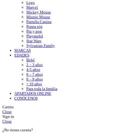
Lego
Marvel
Mickey Mouse
Minnie Mouse
Patrulla Canina
Peppa pig
Pin y pon
Playmobil
Star Wars
Sylvanian Family
MARCAS
EDADES
Bebé
2 – 3 años
4-5 años
6 – 7 años
8 – 9 años
+ 10 años
Para toda la familia
APARTADOS ONLINE
CONÓCENOS
Carrito
Close
Sign in
Close
¿No tienes cuenta?