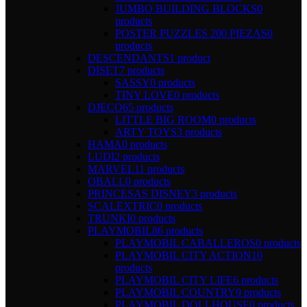
JUMBO BUILDING BLOCKS
0
products
POSTER PUZZLES 200 PIEZAS
0
products
DESCENDANTS
1 product
DISET
7 products
SASSY
0 products
TINY LOVE
0 products
DJECO
65 products
LITTLE BIG ROOM
0 products
ARTY TOYS
3 products
HAMA
0 products
LUDI
2 products
MARVEL
11 products
OBALL
0 products
PRINCESAS DISNEY
3 products
SCALEXTRIC
0 products
TRUNKI
0 products
PLAYMOBIL
86 products
PLAYMOBIL CABALLEROS
0 products
PLAYMOBIL CITY ACTION
10
products
PLAYMOBIL CITY LIFE
6 products
PLAYMOBIL COUNTRY
9 products
PLAYMOBIL DOLLHOUSE
0 products