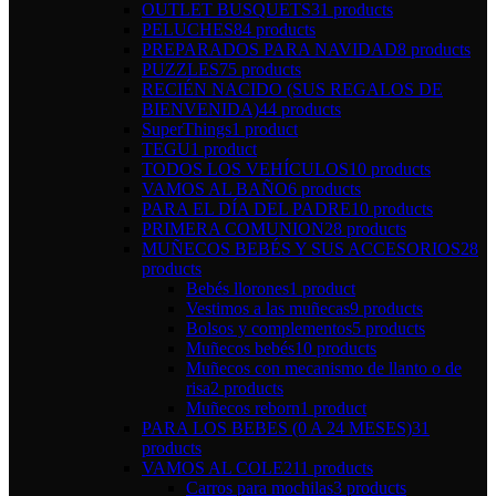
OUTLET BUSQUETS
31 products
PELUCHES
84 products
PREPARADOS PARA NAVIDAD
8 products
PUZZLES
75 products
RECIÉN NACIDO (SUS REGALOS DE
BIENVENIDA)
44 products
SuperThings
1 product
TEGU
1 product
TODOS LOS VEHÍCULOS
10 products
VAMOS AL BAÑO
6 products
PARA EL DÍA DEL PADRE
10 products
PRIMERA COMUNION
28 products
MUÑECOS BEBÉS Y SUS ACCESORIOS
28
products
Bebés llorones
1 product
Vestimos a las muñecas
9 products
Bolsos y complementos
5 products
Muñecos bebés
10 products
Muñecos con mecanismo de llanto o de
risa
2 products
Muñecos reborn
1 product
PARA LOS BEBES (0 A 24 MESES)
31
products
VAMOS AL COLE
211 products
Carros para mochilas
3 products