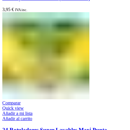
3,95
€
IVA inc.
Comparar
Quick view
Añadir a mi lista
Añadir al carrito
24 Rotuladores Super Lavables Maxi Punta