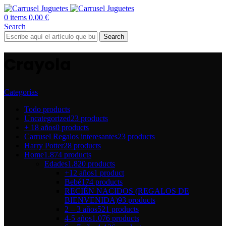
0
items
0,00
€
Search
Search
Crayola
Categorías
Todo
products
Uncategorized
23 products
+ 18 años
0 products
Carrusel Regalos interesantes
23 products
Harry Potter
28 products
Home
1.874 products
Edades
1.820 products
+12 años
1 product
Bebé
174 products
RECIÉN NACIDOS (REGALOS DE
BIENVENIDA)
93 products
2 – 3 años
521 products
4-5 años
1.076 products