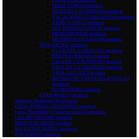
FAMILIAS
0 products
SERIE TOWN
0 products
TIENDAS Y COMIDAS
0 products
VACACIONES FAMLIARES
0 products
VEHÍCULOS
12 products
SET HABITACIONES
0 products
PROFESIONES
0 products
MUNDO SYLVANIAN
0 products
SCHLEICH
47 products
CLUB DEL CABALLO
2 products
DINOSAURIOS
26 products
LIGA DE LA JUSTICIA
1 product
VIDA EN LA GRANJA
0 products
VIDA SALVAJE
1 product
MUNDO DE FANTASIA-BAYALA
3
products
ELDRADOR
3 products
STAR WARS
7 products
Juguetes Montessori
30 products
LEGO ANIMAL CROSSING
0 products
Lego, Playmobil y Construcciones
14 products
LILLIPUTIENDS
0 products
MONSTER HIGH
1 product
MY LITTLE PONY
2 products
POKÉMON
5 products