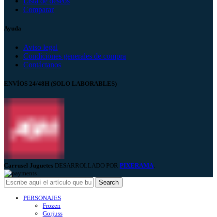
Lista de deseos
Comparar
Ayuda
Aviso legal
Condiciones generales de compra
Contáctanos
ENVÍOS 24/48H (SOLO LABORABLES)
Carrusel Juguetes
DESARROLLADO POR
PIXERAMA
.
Search
PERSONAJES
Frozen
Gorjuss