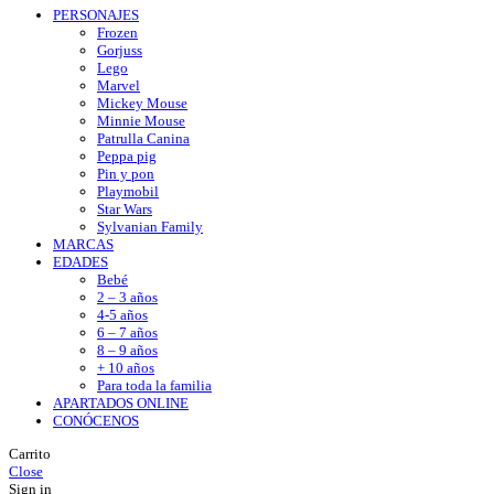
PERSONAJES
Frozen
Gorjuss
Lego
Marvel
Mickey Mouse
Minnie Mouse
Patrulla Canina
Peppa pig
Pin y pon
Playmobil
Star Wars
Sylvanian Family
MARCAS
EDADES
Bebé
2 – 3 años
4-5 años
6 – 7 años
8 – 9 años
+ 10 años
Para toda la familia
APARTADOS ONLINE
CONÓCENOS
Carrito
Close
Sign in