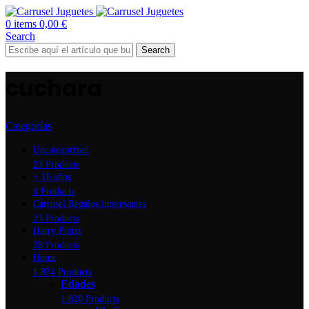
0
items
0,00
€
Search
Search
cuchara
Categorías
Uncategorized
23 Products
+ 18 años
0 Products
Carrusel Regalos interesantes
23 Products
Harry Potter
28 Products
Home
1.874 Products
Edades
1.820 Products