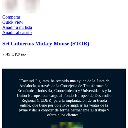
Comparar
Quick view
Añadir a mi lista
Añadir al carrito
Set Cubiertos Mickey Mouse (STOR)
7,95
€
IVA inc.
“Carrusel Juguetes, ha recibido una ayuda de la Junta de
Andalucía, a través de la Consejería de Transformación
Económica, Industria, Conocimiento y Universidades y la
Unión Europea con cargo al Fondo Europeo de Desarrollo
Regional (FEDER) para la implantación de su tienda
online, que tiene por objetivos ampliar las ventas de la
pyme y dar a conocer de forma permanente su trabajo y
oferta a los clientes.”