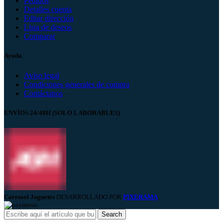
Pedidos
Detalles cuenta
Editar dirección
Lista de deseos
Comparar
Ayuda
Aviso legal
Condiciones generales de compra
Contáctanos
ENVÍOS 24/48H (SOLO LABORABLES)
Carrusel Juguetes
DESARROLLADO POR
PIXERAMA
.
Search