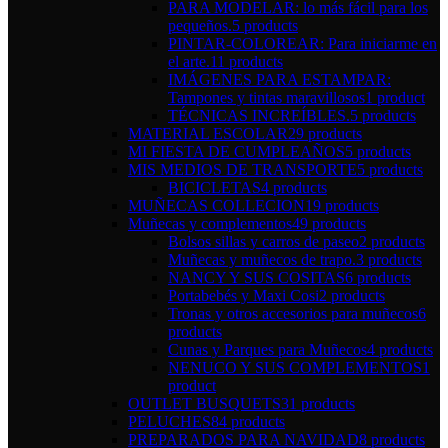
PARA MODELAR: lo más fácil para los
pequeños.
5 products
PINTAR-COLOREAR: Para iniciarme en
el arte.
11 products
IMÁGENES PARA ESTAMPAR:
Tampones y tintas maravillosos
1 product
TÉCNICAS INCREÍBLES.
5 products
MATERIAL ESCOLAR
29 products
MI FIESTA DE CUMPLEAÑOS
5 products
MIS MEDIOS DE TRANSPORTE
5 products
BICICLETAS
4 products
MUÑECAS COLLECION
19 products
Muñecas y complementos
49 products
Bolsos sillas y carros de paseo
2 products
Muñecas y muñecos de trapo.
3 products
NANCY Y SUS COSITAS
6 products
Portabebés y Maxi Cosi
2 products
Tronas y otros accesorios para muñecos
6
products
Cunas y Parques para Muñecos
4 products
NENUCO Y SUS COMPLEMENTOS
1
product
OUTLET BUSQUETS
31 products
PELUCHES
84 products
PREPARADOS PARA NAVIDAD
8 products