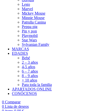
Lego
Marvel
Mickey Mouse
Minnie Mouse
Patrulla Canina
Peppa pig
Pin y pon
Playmobil
Star Wars
Sylvanian Family
MARCAS
EDADES
Bebé
2 – 3 años
4-5 años
6 – 7 años
8 – 9 años
+ 10 años
Para toda la familia
APARTADOS ONLINE
CONÓCENOS
0
Comparar
0
Lista de deseos
0
items
0,00
€