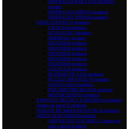
DISFRACES PARA LOS BEBÉS
1
product
DISFRACES NIÑOS
5 products
DISFRACES NIÑAS
6 products
EDUCATIVOS
155 products
CIENCIA
6 products
ECOLOGIA
2 products
IDIOMAS
1 product
INGENIO
0 products
INGENIO
0 products
INGENIO
0 products
INGENIO
0 products
INGENIO
0 products
LOGICA
26 products
MATEMÁTICAS
10 products
PUZZLE INFANTIL
79 products
LENGUAJE
10 products
PSICOMOTRICIDAD
10 products
MOTRICIDAD
16 products
ESPECIAL DÍA DE LA MADRE
10 products
Juegos de mesa
75 products
JUEGOS DE MESA INFANTIL
54 products
MANUALIDADES
28 products
ARENAS DE COLORES: Cuadros de
gran color.
0 products