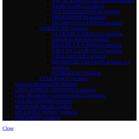
VACACIONES FAMLIARES
0 products
VEHÍCULOS
12 products
SET HABITACIONES
0 products
PROFESIONES
0 products
MUNDO SYLVANIAN
0 products
SCHLEICH
47 products
CLUB DEL CABALLO
2 products
DINOSAURIOS
26 products
LIGA DE LA JUSTICIA
1 product
VIDA EN LA GRANJA
0 products
VIDA SALVAJE
1 product
MUNDO DE FANTASIA-BAYALA
3
products
ELDRADOR
3 products
STAR WARS
7 products
Juguetes Montessori
30 products
LEGO ANIMAL CROSSING
0 products
Lego, Playmobil y Construcciones
14 products
LILLIPUTIENDS
0 products
MONSTER HIGH
1 product
MY LITTLE PONY
2 products
POKÉMON
5 products
Close