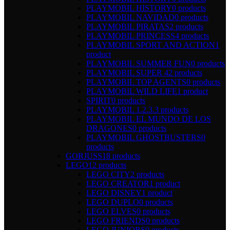
PLAYMOBIL HISTORY
0 products
PLAYMOBIL NAVIDAD
0 products
PLAYMOBIL PIRATAS
2 products
PLAYMOBIL PRINCESS
4 products
PLAYMOBIL SPORT AND ACTION
1
product
PLAYMOBIL SUMMER FUN
0 products
PLAYMOBIL SUPER 4
2 products
PLAYMOBIL TOP AGENTS
0 products
PLAYMOBIL WILD LIFE
1 product
SPIRIT
0 products
PLAYMOBIL 1.2.3.
3 products
PLAYMOBIL EL MUNDO DE LOS
DRAGONES
0 products
PLAYMOBIL GHOSTBUSTERS
0
products
GORJUSS
18 products
LEGO
12 products
LEGO CITY
2 products
LEGO CREATOR
1 product
LEGO DISNEY
1 product
LEGO DUPLO
0 products
LEGO ELVES
0 products
LEGO FRIENDS
0 products
LEGO JUNIORS
0 products