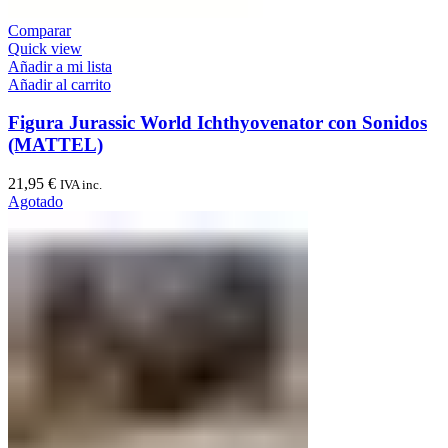
Comparar
Quick view
Añadir a mi lista
Añadir al carrito
Figura Jurassic World Ichthyovenator con Sonidos
(MATTEL)
21,95
€
IVA inc.
Agotado