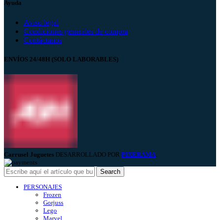
Ayuda
Aviso legal
Condiciones generales de compra
Contáctanos
ENVÍOS 24/48H (SOLO LABORABLES)
Carrusel Juguetes
DESARROLLADO POR
PIXERAMA
.
Search
PERSONAJES
Frozen
Gorjuss
Lego
Marvel