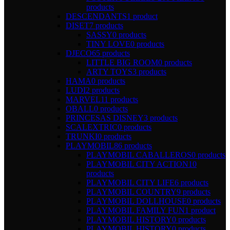
products
DESCENDANTS
1 product
DISET
7 products
SASSY
0 products
TINY LOVE
0 products
DJECO
65 products
LITTLE BIG ROOM
0 products
ARTY TOYS
3 products
HAMA
0 products
LUDI
2 products
MARVEL
11 products
OBALL
0 products
PRINCESAS DISNEY
3 products
SCALEXTRIC
0 products
TRUNKI
0 products
PLAYMOBIL
86 products
PLAYMOBIL CABALLEROS
0 products
PLAYMOBIL CITY ACTION
10
products
PLAYMOBIL CITY LIFE
6 products
PLAYMOBIL COUNTRY
9 products
PLAYMOBIL DOLLHOUSE
0 products
PLAYMOBIL FAMILY FUN
1 product
PLAYMOBIL HISTORY
0 products
PLAYMOBIL HISTORY
0 products