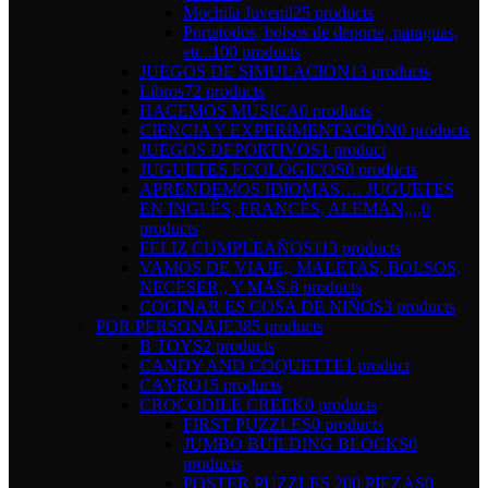
Mochila Juvenil
25 products
Portatodos, bolsos de deporte, paraguas,
etc..
100 products
JUEGOS DE SIMULACION
13 products
Libros
72 products
HACEMOS MÚSICA
0 products
CIENCIA Y EXPERIMENTACIÓN
0 products
JUEGOS DEPORTIVOS
1 product
JUGUETES ECOLÓGICOS
0 products
APRENDEMOS IDIOMAS…. JUGUETES
EN INGLÉS, FRANCÉS, ALEMÁN,,,,
0
products
FELIZ CUMPLEAÑOS
113 products
VAMOS DE VIAJE,, MALETAS, BOLSOS,
NECESER,, Y MÁS.
8 products
COCINAR ES COSA DE NIÑOS
3 products
POR PERSONAJE
385 products
B TOYS
2 products
CANDY AND COQUETTE
1 product
CAYRO
15 products
CROCODILE CREEK
0 products
FIRST PUZZLES
0 products
JUMBO BUILDING BLOCKS
0
products
POSTER PUZZLES 200 PIEZAS
0