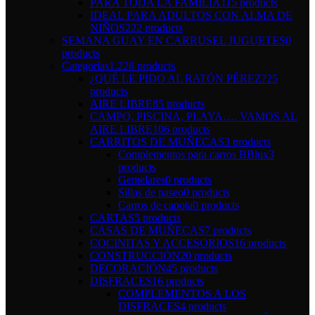
PARA TODA LA FAMILIA
115 products
IDEAL PARA ADULTOS CON ALMA DE
NIÑOS
222 products
SEMANA GUAY EN CARRUSEL JUGUETES
0
products
Categorías
1.228 products
¿QUÉ LE PIDO AL RATÓN PÉREZ?
25
products
AIRE LIBRE
85 products
CAMPO, PISCINA, PLAYA…. VAMOS AL
AIRE LIBRE
106 products
CARRITOS DE MUÑECAS
3 products
Complementos para carros BBlux
3
products
Gemelares
0 products
Sillas de paseo
0 products
Carros de capota
0 products
CARTAS
5 products
CASAS DE MUÑECAS
7 products
COCINITAS Y ACCESORIOS
16 products
CONSTRUCCIÓN
20 products
DECORACIÓN
45 products
DISFRACES
16 products
COMPLEMENTOS A LOS
DISFRACES
4 products