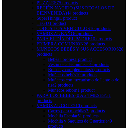
PUZZLES
75 products
RECIÉN NACIDO (SUS REGALOS DE
BIENVENIDA)
44 products
SuperThings
1 product
TEGU
1 product
TODOS LOS VEHÍCULOS
10 products
VAMOS AL BAÑO
6 products
PARA EL DÍA DEL PADRE
10 products
PRIMERA COMUNION
28 products
MUÑECOS BEBÉS Y SUS ACCESORIOS
28
products
Bebés llorones
1 product
Vestimos a las muñecas
9 products
Bolsos y complementos
5 products
Muñecos bebés
10 products
Muñecos con mecanismo de llanto o de
risa
2 products
Muñecos reborn
1 product
PARA LOS BEBES (0 A 24 MESES)
31
products
VAMOS AL COLE
210 products
Carros para mochilas
3 products
Mochila Escolar
51 products
Mochila y Saquitos de Guardería
49
products