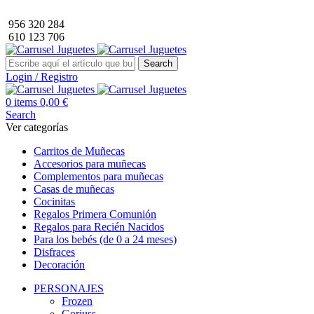
Envío GRATIS a partir de 40€ de compra (solo península).
956 320 284
610 123 706
Search
Login / Registro
0
items
0,00
€
Search
Ver categorías
Carritos de Muñecas
Accesorios para muñecas
Complementos para muñecas
Casas de muñecas
Cocinitas
Regalos Primera Comunión
Regalos para Recién Nacidos
Para los bebés (de 0 a 24 meses)
Disfraces
Decoración
PERSONAJES
Frozen
Gorjuss