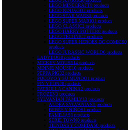
LEGO MINECRAFT
0 products
LEGO NINJAGO
2 products
LEGO STAR WARS
0 products
LEGO SUPER MARIO
1 product
LEGO CLASSIC
2 products
LEGO HARRY POTTER
0 products
LEGO TECHNIC
2 products
LEGO SUPER HEROES DC COMICS
0
products
LEGO JURASSIC WORLD
0 products
LADYBUG
8 products
MICKEY MOUSE
14 products
MINNIE MOUSE
10 products
PEPPA PIG
32 products
POCOYO Y SU MUNDO
1 product
PIN Y PON
28 products
PATRULLA CANINA
2 products
FROZEN
3 products
SYLVANIAN FAMILY
13 products
ALDEA SYLVANIAN
0 products
BEBÉS Y NIÑOS
1 product
FAMILIAS
0 products
SERIE TOWN
0 products
TIENDAS Y COMIDAS
0 products