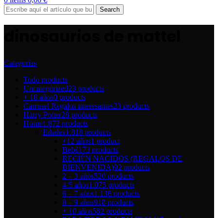
Search
dinosaurios de mattel
Categorías
Todo
products
Uncategorized
23 products
+ 18 años
0 products
Carrusel Regalos interesantes
23 products
Harry Potter
28 products
Home
1.872 products
Edades
1.818 products
+12 años
1 product
Bebé
173 products
RECIÉN NACIDOS (REGALOS DE
BIENVENIDA)
92 products
2 – 3 años
520 products
4-5 años
1.075 products
6 – 7 años
1.136 products
8 – 9 años
918 products
+ 10 años
582 products