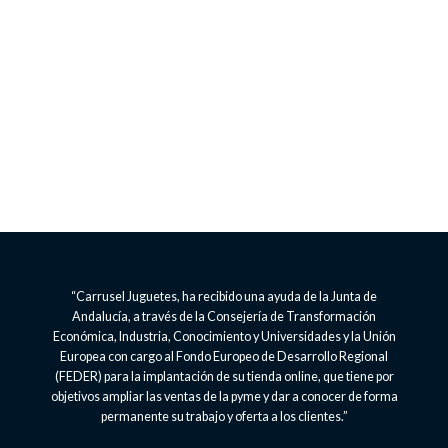
“Carrusel Juguetes, ha recibido una ayuda de la Junta de
Andalucía, a través de la Consejería de Transformación
Económica, Industria, Conocimiento y Universidades y la Unión
Europea con cargo al Fondo Europeo de Desarrollo Regional
(FEDER) para la implantación de su tienda online, que tiene por
objetivos ampliar las ventas de la pyme y dar a conocer de forma
permanente su trabajo y oferta a los clientes.”