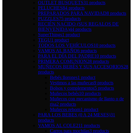
OUTLET BUSQUETS
31 products
PELUCHES
84 products
PREPARADOS PARA NAVIDAD
8 products
PUZZLES
75 products
RECIÉN NACIDO (SUS REGALOS DE
BIENVENIDA)
44 products
SuperThings
1 product
TEGU
1 product
TODOS LOS VEHÍCULOS
10 products
VAMOS AL BAÑO
6 products
PARA EL DÍA DEL PADRE
10 products
PRIMERA COMUNION
28 products
MUÑECOS BEBÉS Y SUS ACCESORIOS
28
products
Bebés llorones
1 product
Vestimos a las muñecas
9 products
Bolsos y complementos
5 products
Muñecos bebés
10 products
Muñecos con mecanismo de llanto o de
risa
2 products
Muñecos reborn
1 product
PARA LOS BEBES (0 A 24 MESES)
31
products
VAMOS AL COLE
211 products
Carros para mochilas
3 products