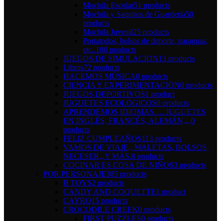
Mochila Escolar
51 products
Mochila y Saquitos de Guardería
50
products
Mochila Juvenil
25 products
Portatodos, bolsos de deporte, paraguas,
etc..
100 products
JUEGOS DE SIMULACION
13 products
Libros
72 products
HACEMOS MÚSICA
0 products
CIENCIA Y EXPERIMENTACIÓN
0 products
JUEGOS DEPORTIVOS
1 product
JUGUETES ECOLÓGICOS
0 products
APRENDEMOS IDIOMAS…. JUGUETES
EN INGLÉS, FRANCÉS, ALEMÁN,,,,
0
products
FELIZ CUMPLEAÑOS
113 products
VAMOS DE VIAJE,, MALETAS, BOLSOS,
NECESER,, Y MÁS.
8 products
COCINAR ES COSA DE NIÑOS
3 products
POR PERSONAJE
385 products
B TOYS
2 products
CANDY AND COQUETTE
1 product
CAYRO
15 products
CROCODILE CREEK
0 products
FIRST PUZZLES
0 products