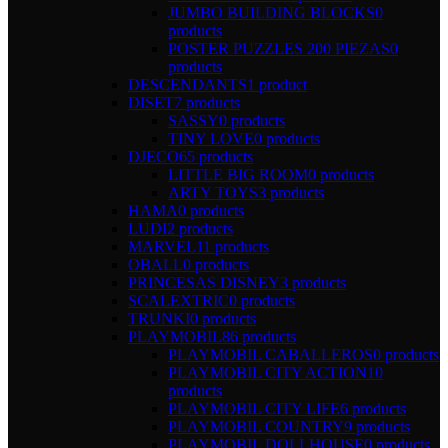
JUMBO BUILDING BLOCKS
0
products
POSTER PUZZLES 200 PIEZAS
0
products
DESCENDANTS
1 product
DISET
7 products
SASSY
0 products
TINY LOVE
0 products
DJECO
65 products
LITTLE BIG ROOM
0 products
ARTY TOYS
3 products
HAMA
0 products
LUDI
2 products
MARVEL
11 products
OBALL
0 products
PRINCESAS DISNEY
3 products
SCALEXTRIC
0 products
TRUNKI
0 products
PLAYMOBIL
86 products
PLAYMOBIL CABALLEROS
0 products
PLAYMOBIL CITY ACTION
10
products
PLAYMOBIL CITY LIFE
6 products
PLAYMOBIL COUNTRY
9 products
PLAYMOBIL DOLLHOUSE
0 products