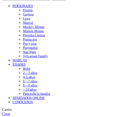
PERSONAJES
Frozen
Gorjuss
Lego
Marvel
Mickey Mouse
Minnie Mouse
Patrulla Canina
Peppa pig
Pin y pon
Playmobil
Star Wars
Sylvanian Family
MARCAS
EDADES
Bebé
2 – 3 años
4-5 años
6 – 7 años
8 – 9 años
+ 10 años
Para toda la familia
APARTADOS ONLINE
CONÓCENOS
Carrito
Close