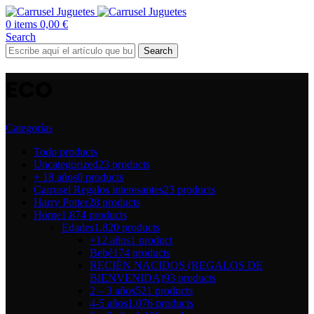
0
items
0,00
€
Search
Search
ECO
Categorías
Todo
products
Uncategorized
23 products
+ 18 años
0 products
Carrusel Regalos interesantes
23 products
Harry Potter
28 products
Home
1.874 products
Edades
1.820 products
+12 años
1 product
Bebé
174 products
RECIÉN NACIDOS (REGALOS DE
BIENVENIDA)
93 products
2 – 3 años
521 products
4-5 años
1.076 products