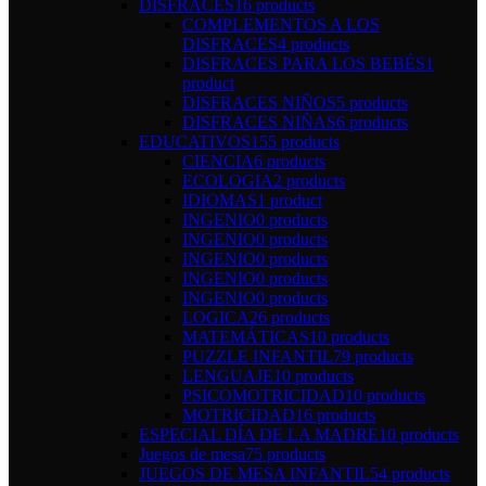
DISFRACES
16 products
COMPLEMENTOS A LOS
DISFRACES
4 products
DISFRACES PARA LOS BEBÉS
1
product
DISFRACES NIÑOS
5 products
DISFRACES NIÑAS
6 products
EDUCATIVOS
155 products
CIENCIA
6 products
ECOLOGIA
2 products
IDIOMAS
1 product
INGENIO
0 products
INGENIO
0 products
INGENIO
0 products
INGENIO
0 products
INGENIO
0 products
LOGICA
26 products
MATEMÁTICAS
10 products
PUZZLE INFANTIL
79 products
LENGUAJE
10 products
PSICOMOTRICIDAD
10 products
MOTRICIDAD
16 products
ESPECIAL DÍA DE LA MADRE
10 products
Juegos de mesa
75 products
JUEGOS DE MESA INFANTIL
54 products