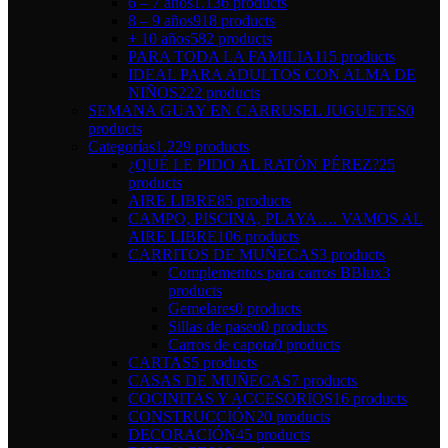
6 – 7 años
1.136 products
8 – 9 años
918 products
+ 10 años
582 products
PARA TODA LA FAMILIA
115 products
IDEAL PARA ADULTOS CON ALMA DE
NIÑOS
222 products
SEMANA GUAY EN CARRUSEL JUGUETES
0
products
Categorías
1.229 products
¿QUÉ LE PIDO AL RATÓN PÉREZ?
25
products
AIRE LIBRE
85 products
CAMPO, PISCINA, PLAYA…. VAMOS AL
AIRE LIBRE
106 products
CARRITOS DE MUÑECAS
3 products
Complementos para carros BBlux
3
products
Gemelares
0 products
Sillas de paseo
0 products
Carros de capota
0 products
CARTAS
5 products
CASAS DE MUÑECAS
7 products
COCINITAS Y ACCESORIOS
16 products
CONSTRUCCIÓN
20 products
DECORACIÓN
45 products