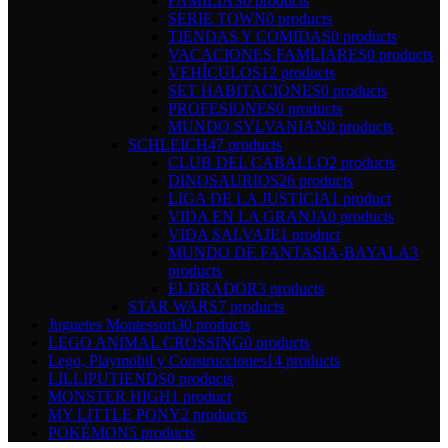
FAMILIAS
0 products
SERIE TOWN
0 products
TIENDAS Y COMIDAS
0 products
VACACIONES FAMLIARES
0 products
VEHÍCULOS
12 products
SET HABITACIONES
0 products
PROFESIONES
0 products
MUNDO SYLVANIAN
0 products
SCHLEICH
47 products
CLUB DEL CABALLO
2 products
DINOSAURIOS
26 products
LIGA DE LA JUSTICIA
1 product
VIDA EN LA GRANJA
0 products
VIDA SALVAJE
1 product
MUNDO DE FANTASIA-BAYALA
3
products
ELDRADOR
3 products
STAR WARS
7 products
Juguetes Montessori
30 products
LEGO ANIMAL CROSSING
0 products
Lego, Playmobil y Construcciones
14 products
LILLIPUTIENDS
0 products
MONSTER HIGH
1 product
MY LITTLE PONY
2 products
POKÉMON
5 products