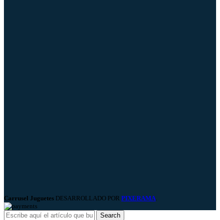
Carrusel Juguetes
DESARROLLADO POR
PIXERAMA
.
Search