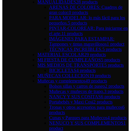
MANUALIDADES
28 products
ARENAS DE COLORES: Cuadros de
gran color.
0 products
PARA MODELAR: lo más fácil para los
pequeños.
5 products
PINTAR-COLOREAR: Para iniciarme en
el arte.
11 products
IMÁGENES PARA ESTAMPAR:
Tampones y tintas maravillosos
1 product
TÉCNICAS INCREÍBLES.
5 products
MATERIAL ESCOLAR
29 products
MI FIESTA DE CUMPLEAÑOS
5 products
MIS MEDIOS DE TRANSPORTE
5 products
BICICLETAS
4 products
MUÑECAS COLLECION
19 products
Muñecas y complementos
49 products
Bolsos sillas y carros de paseo
2 products
Muñecas y muñecos de trapo.
3 products
NANCY Y SUS COSITAS
6 products
Portabebés y Maxi Cosi
2 products
Tronas y otros accesorios para muñecos
6
products
Cunas y Parques para Muñecos
4 products
NENUCO Y SUS COMPLEMENTOS
1
product