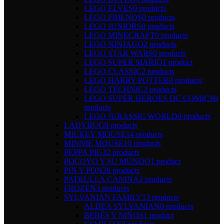
LEGO ELVES
0 products
LEGO FRIENDS
0 products
LEGO JUNIORS
0 products
LEGO MINECRAFT
0 products
LEGO NINJAGO
2 products
LEGO STAR WARS
0 products
LEGO SUPER MARIO
1 product
LEGO CLASSIC
2 products
LEGO HARRY POTTER
0 products
LEGO TECHNIC
2 products
LEGO SUPER HEROES DC COMICS
0
products
LEGO JURASSIC WORLD
0 products
LADYBUG
8 products
MICKEY MOUSE
14 products
MINNIE MOUSE
10 products
PEPPA PIG
32 products
POCOYO Y SU MUNDO
1 product
PIN Y PON
28 products
PATRULLA CANINA
2 products
FROZEN
3 products
SYLVANIAN FAMILY
13 products
ALDEA SYLVANIAN
0 products
BEBÉS Y NIÑOS
1 product