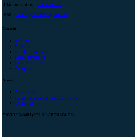
Llámanos ahora:
956 320 284
Mail:
tienda@carruseljuguetes.es
Usuario
Mi cuenta
Pedidos
Detalles cuenta
Editar dirección
Lista de deseos
Comparar
Ayuda
Aviso legal
Condiciones generales de compra
Contáctanos
ENVÍOS 24/48H (SOLO LABORABLES)