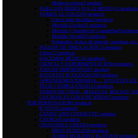
Muñecos reborn
1 product
PARA LOS BEBES (0 A 24 MESES)
31 products
VAMOS AL COLE
210 products
Carros para mochilas
3 products
Mochila Escolar
51 products
Mochila y Saquitos de Guardería
49 product
Mochila Juvenil
25 products
Portatodos, bolsos de deporte, paraguas, etc.
JUEGOS DE SIMULACION
13 products
Libros
72 products
HACEMOS MÚSICA
0 products
CIENCIA Y EXPERIMENTACIÓN
0 products
JUEGOS DEPORTIVOS
1 product
JUGUETES ECOLÓGICOS
0 products
APRENDEMOS IDIOMAS…. JUGUETES EN I
FELIZ CUMPLEAÑOS
113 products
VAMOS DE VIAJE,, MALETAS, BOLSOS, NE
COCINAR ES COSA DE NIÑOS
3 products
POR PERSONAJE
385 products
B TOYS
2 products
CANDY AND COQUETTE
1 product
CAYRO
15 products
CROCODILE CREEK
0 products
FIRST PUZZLES
0 products
JUMBO BUILDING BLOCKS
0 products