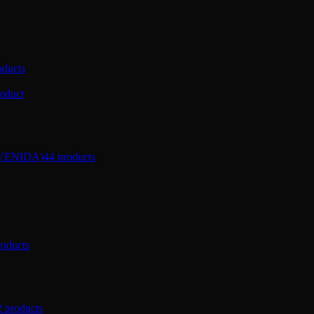
oducts
roduct
VENIDA)
44 products
roducts
2 products