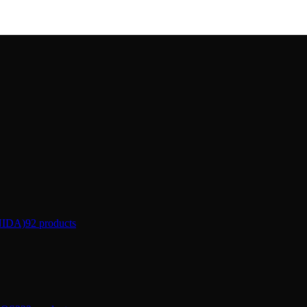
IDA)
92 products