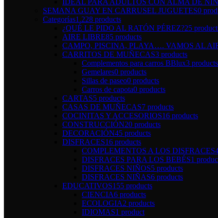
IDEAL PARA ADULTOS CON ALMA DE NI
SEMANA GUAY EN CARRUSEL JUGUETES
0 prod
Categorías
1.228 products
¿QUÉ LE PIDO AL RATÓN PÉREZ?
25 product
AIRE LIBRE
85 products
CAMPO, PISCINA, PLAYA…. VAMOS AL AI
CARRITOS DE MUÑECAS
3 products
Complementos para carros BBlux
3 products
Gemelares
0 products
Sillas de paseo
0 products
Carros de capota
0 products
CARTAS
5 products
CASAS DE MUÑECAS
7 products
COCINITAS Y ACCESORIOS
16 products
CONSTRUCCIÓN
20 products
DECORACIÓN
45 products
DISFRACES
16 products
COMPLEMENTOS A LOS DISFRACES
DISFRACES PARA LOS BEBÉS
1 produc
DISFRACES NIÑOS
5 products
DISFRACES NIÑAS
6 products
EDUCATIVOS
155 products
CIENCIA
6 products
ECOLOGIA
2 products
IDIOMAS
1 product