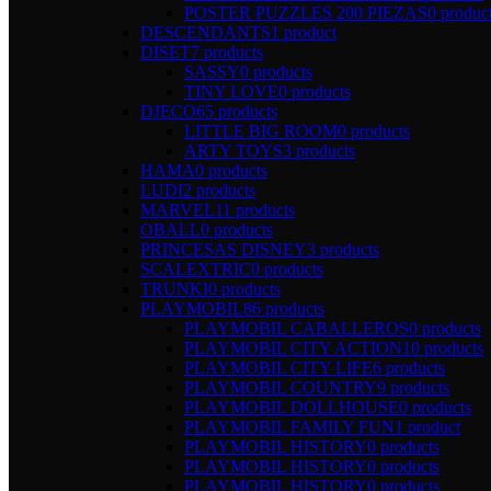
POSTER PUZZLES 200 PIEZAS
0 produc
DESCENDANTS
1 product
DISET
7 products
SASSY
0 products
TINY LOVE
0 products
DJECO
65 products
LITTLE BIG ROOM
0 products
ARTY TOYS
3 products
HAMA
0 products
LUDI
2 products
MARVEL
11 products
OBALL
0 products
PRINCESAS DISNEY
3 products
SCALEXTRIC
0 products
TRUNKI
0 products
PLAYMOBIL
86 products
PLAYMOBIL CABALLEROS
0 products
PLAYMOBIL CITY ACTION
10 products
PLAYMOBIL CITY LIFE
6 products
PLAYMOBIL COUNTRY
9 products
PLAYMOBIL DOLLHOUSE
0 products
PLAYMOBIL FAMILY FUN
1 product
PLAYMOBIL HISTORY
0 products
PLAYMOBIL HISTORY
0 products
PLAYMOBIL HISTORY
0 products