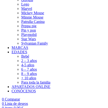
Lego
Marvel
Mickey Mouse
Minnie Mouse
Patrulla Canina
Peppa pig
Pin y pon
Playmobil
Star Wars
Sylvanian Family
MARCAS
EDADES
Bebé
2 – 3 años
4-5 años
6 – 7 años
8 – 9 años
+ 10 años
Para toda la familia
APARTADOS ONLINE
CONÓCENOS
0
Comparar
0
Lista de deseos
0
items
0,00
€