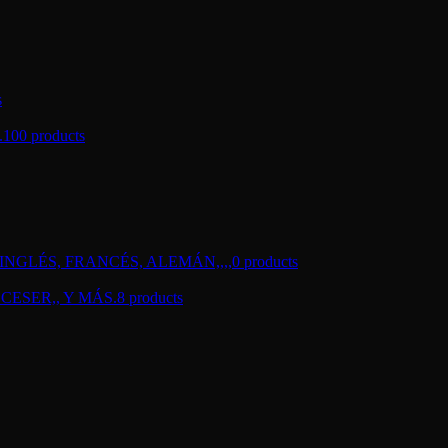
s
.
100 products
NGLÉS, FRANCÉS, ALEMÁN,,,,
0 products
CESER,, Y MÁS.
8 products