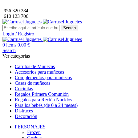
Envío GRATIS a partir de 40€ de compra (solo península).
956 320 284
610 123 706
Search
Login / Registro
0
items
0,00
€
Search
Ver categorías
Carritos de Muñecas
Accesorios para muñecas
Complementos para muñecas
Casas de muñecas
Cocinitas
Regalos Primera Comunión
Regalos para Recién Nacidos
Para los bebés (de 0 a 24 meses)
Disfraces
Decoración
PERSONAJES
Frozen
Gorjuss