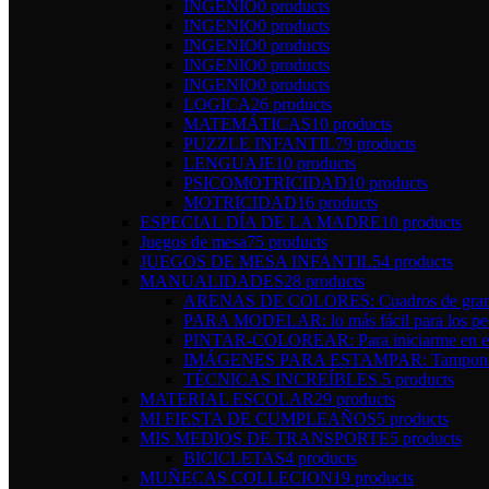
INGENIO
0 products
INGENIO
0 products
INGENIO
0 products
INGENIO
0 products
INGENIO
0 products
LOGICA
26 products
MATEMÁTICAS
10 products
PUZZLE INFANTIL
79 products
LENGUAJE
10 products
PSICOMOTRICIDAD
10 products
MOTRICIDAD
16 products
ESPECIAL DÍA DE LA MADRE
10 products
Juegos de mesa
75 products
JUEGOS DE MESA INFANTIL
54 products
MANUALIDADES
28 products
ARENAS DE COLORES: Cuadros de gran 
PARA MODELAR: lo más fácil para los pe
PINTAR-COLOREAR: Para iniciarme en el 
IMÁGENES PARA ESTAMPAR: Tampones y 
TÉCNICAS INCREÍBLES.
5 products
MATERIAL ESCOLAR
29 products
MI FIESTA DE CUMPLEAÑOS
5 products
MIS MEDIOS DE TRANSPORTE
5 products
BICICLETAS
4 products
MUÑECAS COLLECION
19 products