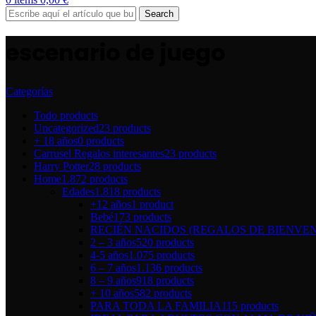
Search
escenario de juego
Categorías
Todo
products
Uncategorized
23 products
+ 18 años
0 products
Carrusel Regalos interesantes
23 products
Harry Potter
28 products
Home
1.872 products
Edades
1.818 products
+12 años
1 product
Bebé
173 products
RECIÉN NACIDOS (REGALOS DE BIENVEN
2 – 3 años
520 products
4-5 años
1.075 products
6 – 7 años
1.136 products
8 – 9 años
918 products
+ 10 años
582 products
PARA TODA LA FAMILIA
115 products