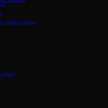
ÑOS
222 products
ucts
s
RE LIBRE
106 products
4 products
t