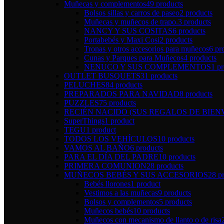
Muñecas y complementos
49 products
Bolsos sillas y carros de paseo
2 products
Muñecas y muñecos de trapo.
3 products
NANCY Y SUS COSITAS
6 products
Portabebés y Maxi Cosi
2 products
Tronas y otros accesorios para muñecos
6 pr
Cunas y Parques para Muñecos
4 products
NENUCO Y SUS COMPLEMENTOS
1 p
OUTLET BUSQUETS
31 products
PELUCHES
84 products
PREPARADOS PARA NAVIDAD
8 products
PUZZLES
75 products
RECIÉN NACIDO (SUS REGALOS DE BIEN
SuperThings
1 product
TEGU
1 product
TODOS LOS VEHÍCULOS
10 products
VAMOS AL BAÑO
6 products
PARA EL DÍA DEL PADRE
10 products
PRIMERA COMUNION
28 products
MUÑECOS BEBÉS Y SUS ACCESORIOS
28 p
Bebés llorones
1 product
Vestimos a las muñecas
9 products
Bolsos y complementos
5 products
Muñecos bebés
10 products
Muñecos con mecanismo de llanto o de risa