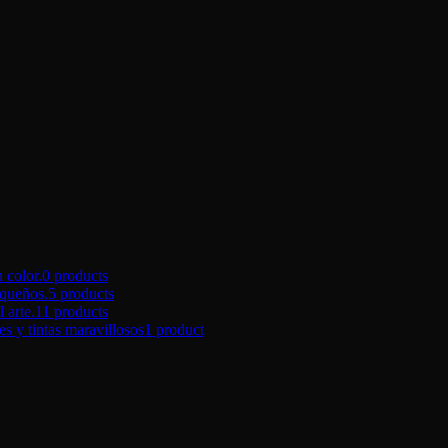
color.
0 products
queños.
5 products
arte.
11 products
tintas maravillosos
1 product