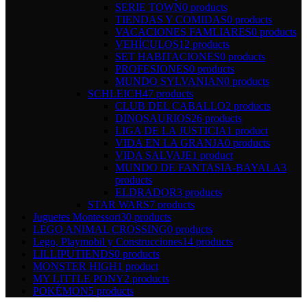
SERIE TOWN
0 products
TIENDAS Y COMIDAS
0 products
VACACIONES FAMLIARES
0 products
VEHÍCULOS
12 products
SET HABITACIONES
0 products
PROFESIONES
0 products
MUNDO SYLVANIAN
0 products
SCHLEICH
47 products
CLUB DEL CABALLO
2 products
DINOSAURIOS
26 products
LIGA DE LA JUSTICIA
1 product
VIDA EN LA GRANJA
0 products
VIDA SALVAJE
1 product
MUNDO DE FANTASIA-BAYALA
3
products
ELDRADOR
3 products
STAR WARS
7 products
Juguetes Montessori
30 products
LEGO ANIMAL CROSSING
0 products
Lego, Playmobil y Construcciones
14 products
LILLIPUTIENDS
0 products
MONSTER HIGH
1 product
MY LITTLE PONY
2 products
POKÉMON
5 products