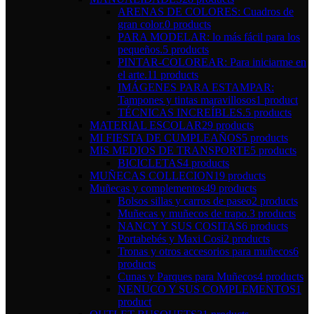
ARENAS DE COLORES: Cuadros de
gran color.
0 products
PARA MODELAR: lo más fácil para los
pequeños.
5 products
PINTAR-COLOREAR: Para iniciarme en
el arte.
11 products
IMÁGENES PARA ESTAMPAR:
Tampones y tintas maravillosos
1 product
TÉCNICAS INCREÍBLES.
5 products
MATERIAL ESCOLAR
29 products
MI FIESTA DE CUMPLEAÑOS
5 products
MIS MEDIOS DE TRANSPORTE
5 products
BICICLETAS
4 products
MUÑECAS COLLECION
19 products
Muñecas y complementos
49 products
Bolsos sillas y carros de paseo
2 products
Muñecas y muñecos de trapo.
3 products
NANCY Y SUS COSITAS
6 products
Portabebés y Maxi Cosi
2 products
Tronas y otros accesorios para muñecos
6
products
Cunas y Parques para Muñecos
4 products
NENUCO Y SUS COMPLEMENTOS
1
product