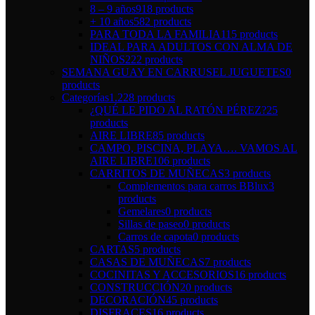
8 – 9 años
918 products
+ 10 años
582 products
PARA TODA LA FAMILIA
115 products
IDEAL PARA ADULTOS CON ALMA DE
NIÑOS
222 products
SEMANA GUAY EN CARRUSEL JUGUETES
0
products
Categorías
1.228 products
¿QUÉ LE PIDO AL RATÓN PÉREZ?
25
products
AIRE LIBRE
85 products
CAMPO, PISCINA, PLAYA…. VAMOS AL
AIRE LIBRE
106 products
CARRITOS DE MUÑECAS
3 products
Complementos para carros BBlux
3
products
Gemelares
0 products
Sillas de paseo
0 products
Carros de capota
0 products
CARTAS
5 products
CASAS DE MUÑECAS
7 products
COCINITAS Y ACCESORIOS
16 products
CONSTRUCCIÓN
20 products
DECORACIÓN
45 products
DISFRACES
16 products