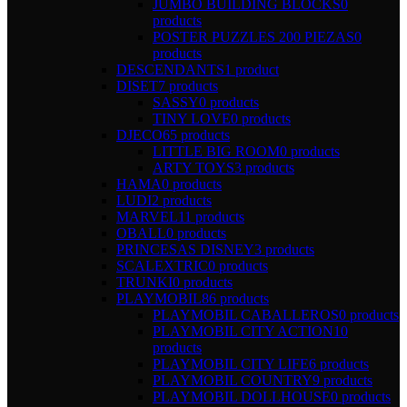
JUMBO BUILDING BLOCKS
0
products
POSTER PUZZLES 200 PIEZAS
0
products
DESCENDANTS
1 product
DISET
7 products
SASSY
0 products
TINY LOVE
0 products
DJECO
65 products
LITTLE BIG ROOM
0 products
ARTY TOYS
3 products
HAMA
0 products
LUDI
2 products
MARVEL
11 products
OBALL
0 products
PRINCESAS DISNEY
3 products
SCALEXTRIC
0 products
TRUNKI
0 products
PLAYMOBIL
86 products
PLAYMOBIL CABALLEROS
0 products
PLAYMOBIL CITY ACTION
10
products
PLAYMOBIL CITY LIFE
6 products
PLAYMOBIL COUNTRY
9 products
PLAYMOBIL DOLLHOUSE
0 products