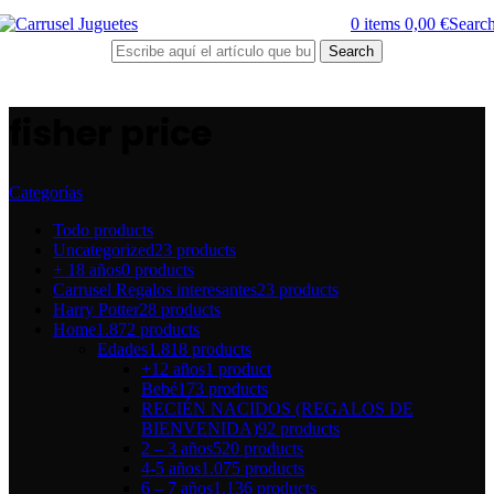
0
items
0,00
€
Searc
Search
fisher price
Categorías
Todo
products
Uncategorized
23 products
+ 18 años
0 products
Carrusel Regalos interesantes
23 products
Harry Potter
28 products
Home
1.872 products
Edades
1.818 products
+12 años
1 product
Bebé
173 products
RECIÉN NACIDOS (REGALOS DE
BIENVENIDA)
92 products
2 – 3 años
520 products
4-5 años
1.075 products
6 – 7 años
1.136 products