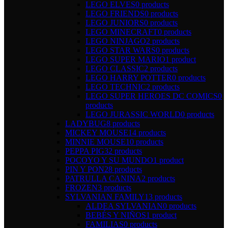
LEGO ELVES
0 products
LEGO FRIENDS
0 products
LEGO JUNIORS
0 products
LEGO MINECRAFT
0 products
LEGO NINJAGO
2 products
LEGO STAR WARS
0 products
LEGO SUPER MARIO
1 product
LEGO CLASSIC
2 products
LEGO HARRY POTTER
0 products
LEGO TECHNIC
2 products
LEGO SUPER HEROES DC COMICS
0
products
LEGO JURASSIC WORLD
0 products
LADYBUG
8 products
MICKEY MOUSE
14 products
MINNIE MOUSE
10 products
PEPPA PIG
32 products
POCOYO Y SU MUNDO
1 product
PIN Y PON
28 products
PATRULLA CANINA
2 products
FROZEN
3 products
SYLVANIAN FAMILY
13 products
ALDEA SYLVANIAN
0 products
BEBÉS Y NIÑOS
1 product
FAMILIAS
0 products