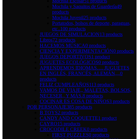
Mochila Escolar
51 products
Mochila y Saquitos de Guardería
49
products
Mochila Juvenil
25 products
Portatodos, bolsos de deporte, paraguas,
etc..
100 products
JUEGOS DE SIMULACION
13 products
Libros
72 products
HACEMOS MÚSICA
0 products
CIENCIA Y EXPERIMENTACIÓN
0 products
JUEGOS DEPORTIVOS
1 product
JUGUETES ECOLÓGICOS
0 products
APRENDEMOS IDIOMAS…. JUGUETES
EN INGLÉS, FRANCÉS, ALEMÁN,,,,
0
products
FELIZ CUMPLEAÑOS
113 products
VAMOS DE VIAJE,, MALETAS, BOLSOS,
NECESER,, Y MÁS.
8 products
COCINAR ES COSA DE NIÑOS
3 products
POR PERSONAJE
385 products
B TOYS
2 products
CANDY AND COQUETTE
1 product
CAYRO
15 products
CROCODILE CREEK
0 products
FIRST PUZZLES
0 products