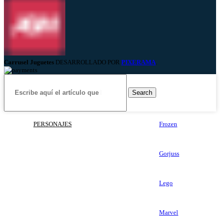
Carrusel Juguetes
DESARROLLADO POR
PIXERAMA
.
Search
PERSONAJES
Frozen
Gorjuss
Lego
Marvel