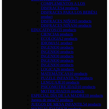
COMPLEMENTOS A LOS
DISFRACES
4 products
DISFRACES PARA LOS BEBÉS
1
product
DISFRACES NIÑOS
5 products
DISFRACES NIÑAS
6 products
EDUCATIVOS
155 products
CIENCIA
6 products
ECOLOGIA
2 products
IDIOMAS
1 product
INGENIO
0 products
INGENIO
0 products
INGENIO
0 products
INGENIO
0 products
INGENIO
0 products
LOGICA
26 products
MATEMÁTICAS
10 products
PUZZLE INFANTIL
79 products
LENGUAJE
10 products
PSICOMOTRICIDAD
10 products
MOTRICIDAD
16 products
ESPECIAL DÍA DE LA MADRE
10 products
Juegos de mesa
75 products
JUEGOS DE MESA INFANTIL
54 products
MANUALIDADES
28 products