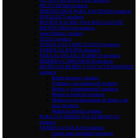
OUTLET BUSQUETS
31 products
PELUCHES
84 products
PREPARADOS PARA NAVIDAD
8 products
PUZZLES
75 products
RECIÉN NACIDO (SUS REGALOS DE
BIENVENIDA)
44 products
SuperThings
1 product
TEGU
1 product
TODOS LOS VEHÍCULOS
10 products
VAMOS AL BAÑO
6 products
PARA EL DÍA DEL PADRE
10 products
PRIMERA COMUNION
28 products
MUÑECOS BEBÉS Y SUS ACCESORIOS
28
products
Bebés llorones
1 product
Vestimos a las muñecas
9 products
Bolsos y complementos
5 products
Muñecos bebés
10 products
Muñecos con mecanismo de llanto o de
risa
2 products
Muñecos reborn
1 product
PARA LOS BEBES (0 A 24 MESES)
31
products
VAMOS AL COLE
210 products
Carros para mochilas
3 products