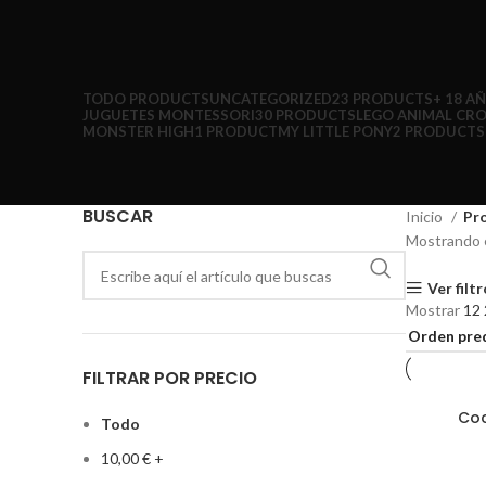
TODO
PRODUCTS
UNCATEGORIZED
23 PRODUCTS
+ 18 A
JUGUETES MONTESSORI
30 PRODUCTS
LEGO ANIMAL CR
MONSTER HIGH
1 PRODUCT
MY LITTLE PONY
2 PRODUCTS
BUSCAR
Inicio
Pro
Mostrando e
Ver filt
Mostrar
12
FILTRAR POR PRECIO
Coc
AÑADIR AL
Todo
10,00
€
+