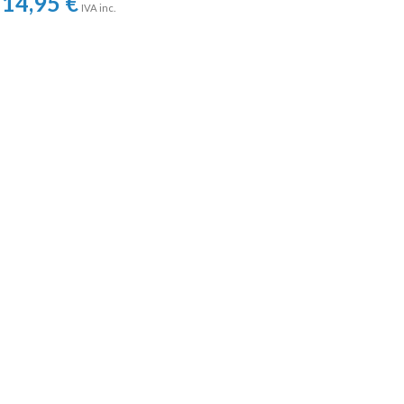
14,95
€
IVA inc.