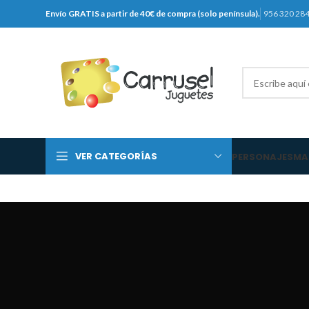
Envío GRATIS a partir de 40€ de compra (solo península).
956 320 28
VER CATEGORÍAS
PERSONAJES
MA