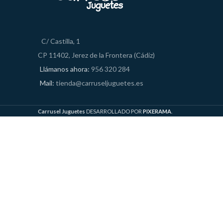
C/ Castilla, 1
CP 11402, Jerez de la Frontera (Cádiz)
Llámanos ahora:
956 320 284
Mail:
tienda@carruseljuguetes.es
Carrusel Juguetes
DESARROLLADO POR
PIXERAMA
.