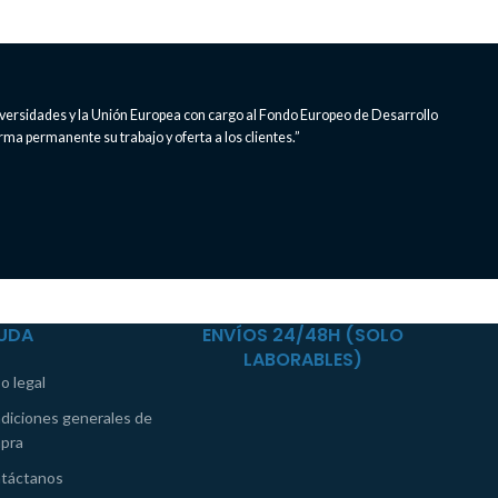
iversidades y la Unión Europea con cargo al Fondo Europeo de Desarrollo
rma permanente su trabajo y oferta a los clientes.”
UDA
ENVÍOS 24/48H (SOLO
LABORABLES)
o legal
diciones generales de
pra
táctanos