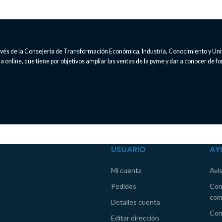
través de la Consejería de Transformación Económica, Industria, Conocimiento y Un
 online, que tiene por objetivos ampliar las ventas de la pyme y dar a conocer de fo
USUARIO
AY
Mi cuenta
Avis
Pedidos
Con
com
Detalles cuenta
Con
Editar dirección