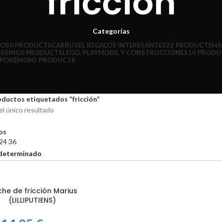
fricción
Categorías
ÑOS
0 PRODUCTS
CARRUSEL REGALOS INTERESANTES
23 PRODUCTS
HA
OSSING
0 PRODUCTS
LEGO, PLAYMOBIL Y CONSTRUCCIONES
14 PRODU
POKÉMON
5 PRODUCTS
ductos etiquetados “fricción”
l único resultado
ros
24
36
he de fricción Marius
 CARRITO
(LILLIPUTIENS)