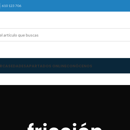
4
610 123 706
RCAS
EDADES
APARTADOS ONLINE
CONÓCENOS