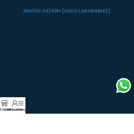
ENVÍOS 24/48H (SOLO LABORABLES)
Tienda
Carrito
Mi cuenta
Menu