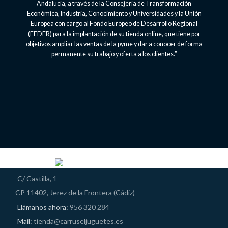
Andalucía, a través de la Consejería de Transformación
Económica, Industria, Conocimiento y Universidades y la Unión
Europea con cargo al Fondo Europeo de Desarrollo Regional
(FEDER) para la implantación de su tienda online, que tiene por
objetivos ampliar las ventas de la pyme y dar a conocer de forma
permanente su trabajo y oferta a los clientes.”
C/ Castilla, 1
CP 11402, Jerez de la Frontera (Cádiz)
Llámanos ahora:
956 320 284
Mail:
tienda@carruseljuguetes.es