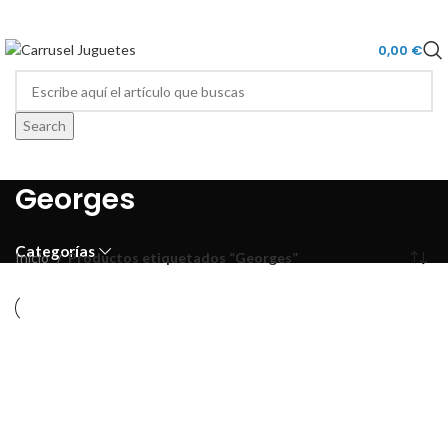
0,00
€
Search
Georges
Categorías
Inicio
Productos etiquetados “Georges”