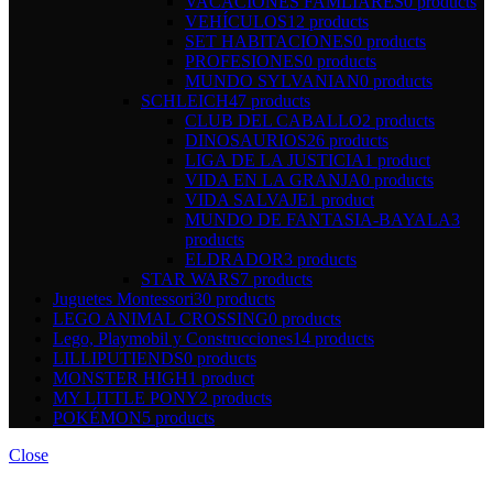
VACACIONES FAMLIARES
0 products
VEHÍCULOS
12 products
SET HABITACIONES
0 products
PROFESIONES
0 products
MUNDO SYLVANIAN
0 products
SCHLEICH
47 products
CLUB DEL CABALLO
2 products
DINOSAURIOS
26 products
LIGA DE LA JUSTICIA
1 product
VIDA EN LA GRANJA
0 products
VIDA SALVAJE
1 product
MUNDO DE FANTASIA-BAYALA
3
products
ELDRADOR
3 products
STAR WARS
7 products
Juguetes Montessori
30 products
LEGO ANIMAL CROSSING
0 products
Lego, Playmobil y Construcciones
14 products
LILLIPUTIENDS
0 products
MONSTER HIGH
1 product
MY LITTLE PONY
2 products
POKÉMON
5 products
Close