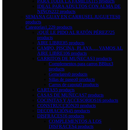
PARA TODA LA FAMILIA
115 products
IDEAL PARA ADULTOS CON ALMA DE
NIÑOS
222 products
SEMANA GUAY EN CARRUSEL JUGUETES
0
products
Categorías
1.229 products
¿QUÉ LE PIDO AL RATÓN PÉREZ?
25
products
AIRE LIBRE
85 products
CAMPO, PISCINA, PLAYA…. VAMOS AL
AIRE LIBRE
106 products
CARRITOS DE MUÑECAS
3 products
Complementos para carros BBlux
3
products
Gemelares
0 products
Sillas de paseo
0 products
Carros de capota
0 products
CARTAS
5 products
CASAS DE MUÑECAS
7 products
COCINITAS Y ACCESORIOS
16 products
CONSTRUCCIÓN
20 products
DECORACIÓN
45 products
DISFRACES
16 products
COMPLEMENTOS A LOS
DISFRACES
4 products