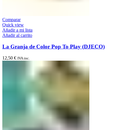
Comparar
Quick view
Añadir a mi lista
Añadir al carrito
La Granja de Color Pop To Play (DJECO)
12,50
€
IVA inc.