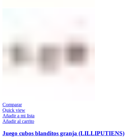
Comparar
Quick view
Añadir a mi lista
Añadir al carrito
Juego cubos blanditos granja (LILLIPUTIENS)