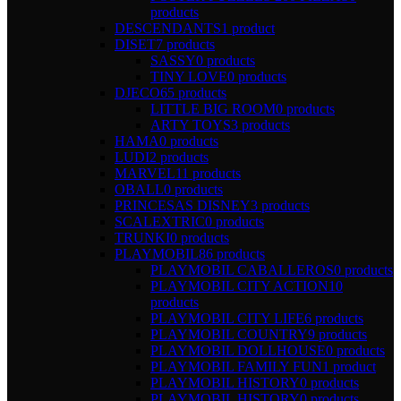
products
DESCENDANTS
1 product
DISET
7 products
SASSY
0 products
TINY LOVE
0 products
DJECO
65 products
LITTLE BIG ROOM
0 products
ARTY TOYS
3 products
HAMA
0 products
LUDI
2 products
MARVEL
11 products
OBALL
0 products
PRINCESAS DISNEY
3 products
SCALEXTRIC
0 products
TRUNKI
0 products
PLAYMOBIL
86 products
PLAYMOBIL CABALLEROS
0 products
PLAYMOBIL CITY ACTION
10
products
PLAYMOBIL CITY LIFE
6 products
PLAYMOBIL COUNTRY
9 products
PLAYMOBIL DOLLHOUSE
0 products
PLAYMOBIL FAMILY FUN
1 product
PLAYMOBIL HISTORY
0 products
PLAYMOBIL HISTORY
0 products