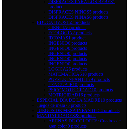
DISFRACES PARA LOS BEBÉS
1
product
DISFRACES NIÑOS
5 products
DISFRACES NIÑAS
6 products
EDUCATIVOS
155 products
CIENCIA
6 products
ECOLOGIA
2 products
IDIOMAS
1 product
INGENIO
0 products
INGENIO
0 products
INGENIO
0 products
INGENIO
0 products
INGENIO
0 products
LOGICA
26 products
MATEMÁTICAS
10 products
PUZZLE INFANTIL
79 products
LENGUAJE
10 products
PSICOMOTRICIDAD
10 products
MOTRICIDAD
16 products
ESPECIAL DÍA DE LA MADRE
10 products
Juegos de mesa
75 products
JUEGOS DE MESA INFANTIL
54 products
MANUALIDADES
28 products
ARENAS DE COLORES: Cuadros de
gran color.
0 products