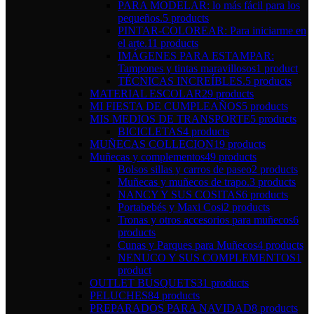
PARA MODELAR: lo más fácil para los
pequeños.
5 products
PINTAR-COLOREAR: Para iniciarme en
el arte.
11 products
IMÁGENES PARA ESTAMPAR:
Tampones y tintas maravillosos
1 product
TÉCNICAS INCREÍBLES.
5 products
MATERIAL ESCOLAR
29 products
MI FIESTA DE CUMPLEAÑOS
5 products
MIS MEDIOS DE TRANSPORTE
5 products
BICICLETAS
4 products
MUÑECAS COLLECION
19 products
Muñecas y complementos
49 products
Bolsos sillas y carros de paseo
2 products
Muñecas y muñecos de trapo.
3 products
NANCY Y SUS COSITAS
6 products
Portabebés y Maxi Cosi
2 products
Tronas y otros accesorios para muñecos
6
products
Cunas y Parques para Muñecos
4 products
NENUCO Y SUS COMPLEMENTOS
1
product
OUTLET BUSQUETS
31 products
PELUCHES
84 products
PREPARADOS PARA NAVIDAD
8 products