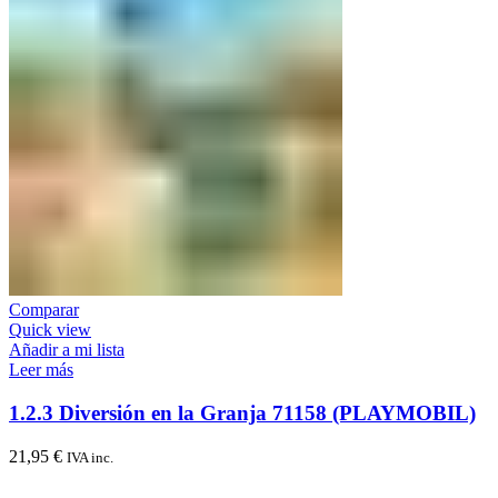
Comparar
Quick view
Añadir a mi lista
Leer más
1.2.3 Diversión en la Granja 71158 (PLAYMOBIL)
21,95
€
IVA inc.