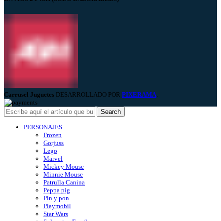
Carrusel Juguetes
DESARROLLADO POR
PIXERAMA
.
Search
PERSONAJES
Frozen
Gorjuss
Lego
Marvel
Mickey Mouse
Minnie Mouse
Patrulla Canina
Peppa pig
Pin y pon
Playmobil
Star Wars