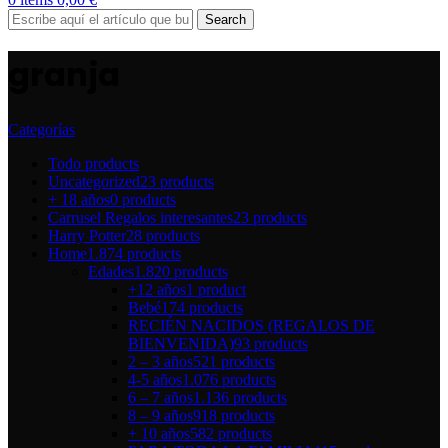
Search
granja
Categorías
Todo
products
Uncategorized
23 products
+ 18 años
0 products
Carrusel Regalos interesantes
23 products
Harry Potter
28 products
Home
1.874 products
Edades
1.820 products
+12 años
1 product
Bebé
174 products
RECIÉN NACIDOS (REGALOS DE
BIENVENIDA)
93 products
2 – 3 años
521 products
4-5 años
1.076 products
6 – 7 años
1.136 products
8 – 9 años
918 products
+ 10 años
582 products