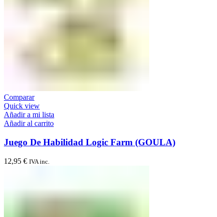
Comparar
Quick view
Añadir a mi lista
Añadir al carrito
Juego De Habilidad Logic Farm (GOULA)
12,95
€
IVA inc.