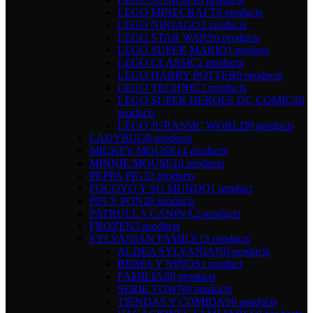
LEGO MINECRAFT
0 products
LEGO NINJAGO
2 products
LEGO STAR WARS
0 products
LEGO SUPER MARIO
1 product
LEGO CLASSIC
2 products
LEGO HARRY POTTER
0 products
LEGO TECHNIC
2 products
LEGO SUPER HEROES DC COMICS
0
products
LEGO JURASSIC WORLD
0 products
LADYBUG
8 products
MICKEY MOUSE
14 products
MINNIE MOUSE
10 products
PEPPA PIG
32 products
POCOYO Y SU MUNDO
1 product
PIN Y PON
28 products
PATRULLA CANINA
2 products
FROZEN
3 products
SYLVANIAN FAMILY
13 products
ALDEA SYLVANIAN
0 products
BEBÉS Y NIÑOS
1 product
FAMILIAS
0 products
SERIE TOWN
0 products
TIENDAS Y COMIDAS
0 products