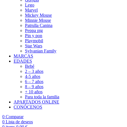
Lego
Marvel
Mickey Mouse
Minnie Mouse
Patrulla Canina
Peppa pig
Pin y pon
Playmobil
Star Wars
Sylvanian Family
MARCAS
EDADES
Bebé
2 – 3 años
4-5 años
6 – 7 años
8 – 9 años
+ 10 años
Para toda la familia
APARTADOS ONLINE
CONÓCENOS
0
Comparar
0
Lista de deseos
0
items
0,00
€