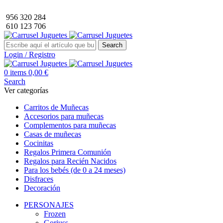
Envío GRATIS a partir de 40€ de compra (solo península).
956 320 284
610 123 706
Search
Login / Registro
0
items
0,00
€
Search
Ver categorías
Carritos de Muñecas
Accesorios para muñecas
Complementos para muñecas
Casas de muñecas
Cocinitas
Regalos Primera Comunión
Regalos para Recién Nacidos
Para los bebés (de 0 a 24 meses)
Disfraces
Decoración
PERSONAJES
Frozen
Gorjuss