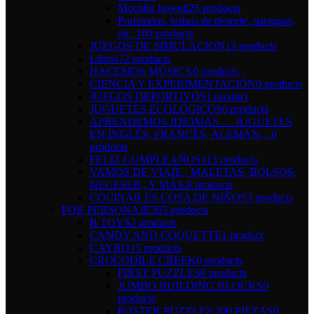
Mochila Juvenil
25 products
Portatodos, bolsos de deporte, paraguas,
etc..
100 products
JUEGOS DE SIMULACION
13 products
Libros
72 products
HACEMOS MÚSICA
0 products
CIENCIA Y EXPERIMENTACIÓN
0 products
JUEGOS DEPORTIVOS
1 product
JUGUETES ECOLÓGICOS
0 products
APRENDEMOS IDIOMAS…. JUGUETES
EN INGLÉS, FRANCÉS, ALEMÁN,,,,
0
products
FELIZ CUMPLEAÑOS
113 products
VAMOS DE VIAJE,, MALETAS, BOLSOS,
NECESER,, Y MÁS.
8 products
COCINAR ES COSA DE NIÑOS
3 products
POR PERSONAJE
385 products
B TOYS
2 products
CANDY AND COQUETTE
1 product
CAYRO
15 products
CROCODILE CREEK
0 products
FIRST PUZZLES
0 products
JUMBO BUILDING BLOCKS
0
products
POSTER PUZZLES 200 PIEZAS
0