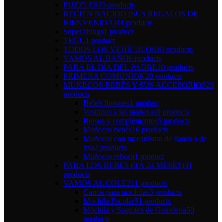
PUZZLES
75 products
RECIÉN NACIDO (SUS REGALOS DE
BIENVENIDA)
44 products
SuperThings
1 product
TEGU
1 product
TODOS LOS VEHÍCULOS
10 products
VAMOS AL BAÑO
6 products
PARA EL DÍA DEL PADRE
10 products
PRIMERA COMUNION
28 products
MUÑECOS BEBÉS Y SUS ACCESORIOS
28
products
Bebés llorones
1 product
Vestimos a las muñecas
9 products
Bolsos y complementos
5 products
Muñecos bebés
10 products
Muñecos con mecanismo de llanto o de
risa
2 products
Muñecos reborn
1 product
PARA LOS BEBES (0 A 24 MESES)
31
products
VAMOS AL COLE
211 products
Carros para mochilas
3 products
Mochila Escolar
51 products
Mochila y Saquitos de Guardería
50
products