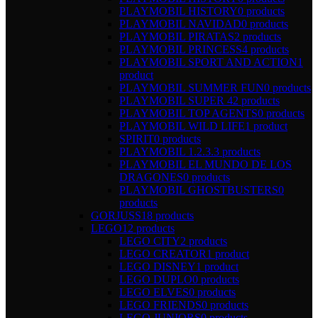
PLAYMOBIL HISTORY
0 products
PLAYMOBIL NAVIDAD
0 products
PLAYMOBIL PIRATAS
2 products
PLAYMOBIL PRINCESS
4 products
PLAYMOBIL SPORT AND ACTION
1
product
PLAYMOBIL SUMMER FUN
0 products
PLAYMOBIL SUPER 4
2 products
PLAYMOBIL TOP AGENTS
0 products
PLAYMOBIL WILD LIFE
1 product
SPIRIT
0 products
PLAYMOBIL 1.2.3.
3 products
PLAYMOBIL EL MUNDO DE LOS
DRAGONES
0 products
PLAYMOBIL GHOSTBUSTERS
0
products
GORJUSS
18 products
LEGO
12 products
LEGO CITY
2 products
LEGO CREATOR
1 product
LEGO DISNEY
1 product
LEGO DUPLO
0 products
LEGO ELVES
0 products
LEGO FRIENDS
0 products
LEGO JUNIORS
0 products