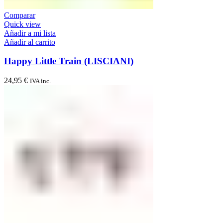
Comparar
Quick view
Añadir a mi lista
Añadir al carrito
Happy Little Train (LISCIANI)
24,95
€
IVA inc.