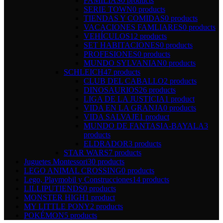
FAMILIAS
0 products
SERIE TOWN
0 products
TIENDAS Y COMIDAS
0 products
VACACIONES FAMLIARES
0 products
VEHÍCULOS
12 products
SET HABITACIONES
0 products
PROFESIONES
0 products
MUNDO SYLVANIAN
0 products
SCHLEICH
47 products
CLUB DEL CABALLO
2 products
DINOSAURIOS
26 products
LIGA DE LA JUSTICIA
1 product
VIDA EN LA GRANJA
0 products
VIDA SALVAJE
1 product
MUNDO DE FANTASIA-BAYALA
3
products
ELDRADOR
3 products
STAR WARS
7 products
Juguetes Montessori
30 products
LEGO ANIMAL CROSSING
0 products
Lego, Playmobil y Construcciones
14 products
LILLIPUTIENDS
0 products
MONSTER HIGH
1 product
MY LITTLE PONY
2 products
POKÉMON
5 products