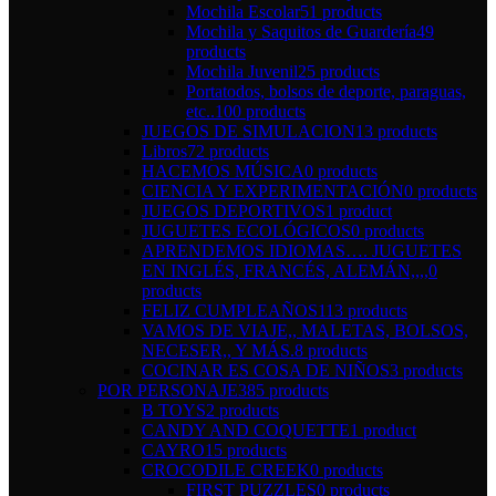
Mochila Escolar
51 products
Mochila y Saquitos de Guardería
49
products
Mochila Juvenil
25 products
Portatodos, bolsos de deporte, paraguas,
etc..
100 products
JUEGOS DE SIMULACION
13 products
Libros
72 products
HACEMOS MÚSICA
0 products
CIENCIA Y EXPERIMENTACIÓN
0 products
JUEGOS DEPORTIVOS
1 product
JUGUETES ECOLÓGICOS
0 products
APRENDEMOS IDIOMAS…. JUGUETES
EN INGLÉS, FRANCÉS, ALEMÁN,,,,
0
products
FELIZ CUMPLEAÑOS
113 products
VAMOS DE VIAJE,, MALETAS, BOLSOS,
NECESER,, Y MÁS.
8 products
COCINAR ES COSA DE NIÑOS
3 products
POR PERSONAJE
385 products
B TOYS
2 products
CANDY AND COQUETTE
1 product
CAYRO
15 products
CROCODILE CREEK
0 products
FIRST PUZZLES
0 products