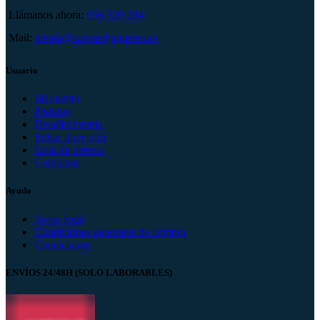
Llámanos ahora:
956 320 284
Mail:
tienda@carruseljuguetes.es
Usuario
Mi cuenta
Pedidos
Detalles cuenta
Editar dirección
Lista de deseos
Comparar
Ayuda
Aviso legal
Condiciones generales de compra
Contáctanos
ENVÍOS 24/48H (SOLO LABORABLES)