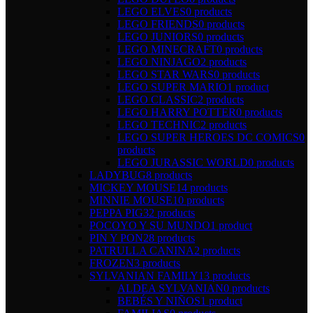
LEGO ELVES
0 products
LEGO FRIENDS
0 products
LEGO JUNIORS
0 products
LEGO MINECRAFT
0 products
LEGO NINJAGO
2 products
LEGO STAR WARS
0 products
LEGO SUPER MARIO
1 product
LEGO CLASSIC
2 products
LEGO HARRY POTTER
0 products
LEGO TECHNIC
2 products
LEGO SUPER HEROES DC COMICS
0
products
LEGO JURASSIC WORLD
0 products
LADYBUG
8 products
MICKEY MOUSE
14 products
MINNIE MOUSE
10 products
PEPPA PIG
32 products
POCOYO Y SU MUNDO
1 product
PIN Y PON
28 products
PATRULLA CANINA
2 products
FROZEN
3 products
SYLVANIAN FAMILY
13 products
ALDEA SYLVANIAN
0 products
BEBÉS Y NIÑOS
1 product