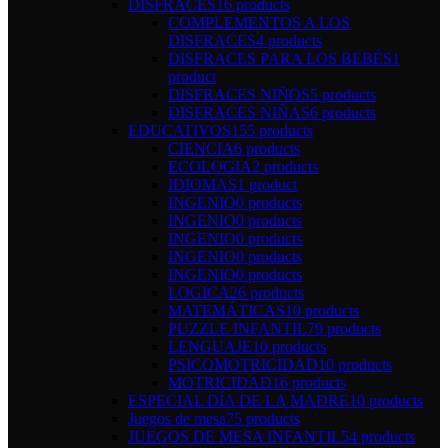
DISFRACES
16 products
COMPLEMENTOS A LOS
DISFRACES
4 products
DISFRACES PARA LOS BEBÉS
1
product
DISFRACES NIÑOS
5 products
DISFRACES NIÑAS
6 products
EDUCATIVOS
155 products
CIENCIA
6 products
ECOLOGIA
2 products
IDIOMAS
1 product
INGENIO
0 products
INGENIO
0 products
INGENIO
0 products
INGENIO
0 products
INGENIO
0 products
LOGICA
26 products
MATEMÁTICAS
10 products
PUZZLE INFANTIL
79 products
LENGUAJE
10 products
PSICOMOTRICIDAD
10 products
MOTRICIDAD
16 products
ESPECIAL DÍA DE LA MADRE
10 products
Juegos de mesa
75 products
JUEGOS DE MESA INFANTIL
54 products