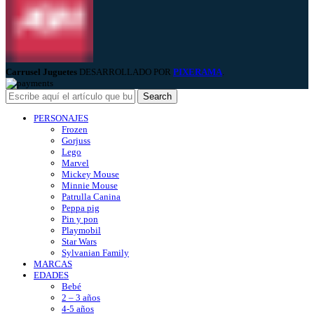
Carrusel Juguetes
DESARROLLADO POR
PIXERAMA
.
Search
PERSONAJES
Frozen
Gorjuss
Lego
Marvel
Mickey Mouse
Minnie Mouse
Patrulla Canina
Peppa pig
Pin y pon
Playmobil
Star Wars
Sylvanian Family
MARCAS
EDADES
Bebé
2 – 3 años
4-5 años