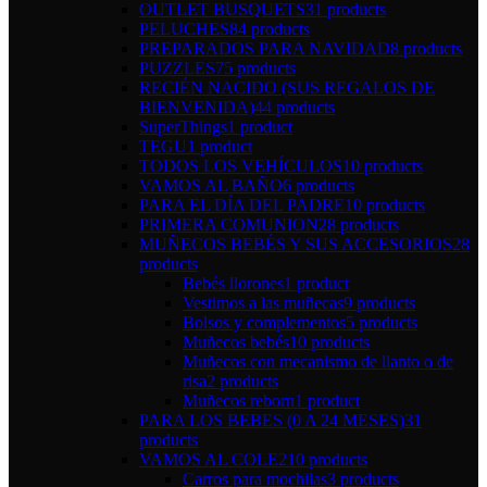
OUTLET BUSQUETS
31 products
PELUCHES
84 products
PREPARADOS PARA NAVIDAD
8 products
PUZZLES
75 products
RECIÉN NACIDO (SUS REGALOS DE
BIENVENIDA)
44 products
SuperThings
1 product
TEGU
1 product
TODOS LOS VEHÍCULOS
10 products
VAMOS AL BAÑO
6 products
PARA EL DÍA DEL PADRE
10 products
PRIMERA COMUNION
28 products
MUÑECOS BEBÉS Y SUS ACCESORIOS
28
products
Bebés llorones
1 product
Vestimos a las muñecas
9 products
Bolsos y complementos
5 products
Muñecos bebés
10 products
Muñecos con mecanismo de llanto o de
risa
2 products
Muñecos reborn
1 product
PARA LOS BEBES (0 A 24 MESES)
31
products
VAMOS AL COLE
210 products
Carros para mochilas
3 products