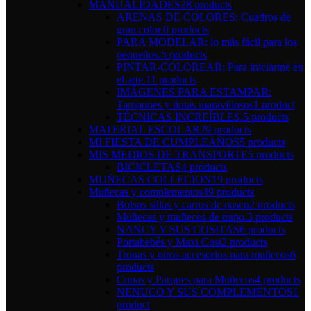
MANUALIDADES
28 products
ARENAS DE COLORES: Cuadros de
gran color.
0 products
PARA MODELAR: lo más fácil para los
pequeños.
5 products
PINTAR-COLOREAR: Para iniciarme en
el arte.
11 products
IMÁGENES PARA ESTAMPAR:
Tampones y tintas maravillosos
1 product
TÉCNICAS INCREÍBLES.
5 products
MATERIAL ESCOLAR
29 products
MI FIESTA DE CUMPLEAÑOS
5 products
MIS MEDIOS DE TRANSPORTE
5 products
BICICLETAS
4 products
MUÑECAS COLLECION
19 products
Muñecas y complementos
49 products
Bolsos sillas y carros de paseo
2 products
Muñecas y muñecos de trapo.
3 products
NANCY Y SUS COSITAS
6 products
Portabebés y Maxi Cosi
2 products
Tronas y otros accesorios para muñecos
6
products
Cunas y Parques para Muñecos
4 products
NENUCO Y SUS COMPLEMENTOS
1
product