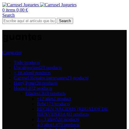
0
items
0,00
€
Search
Search
guantes
Categorías
Todo
products
Uncategorized
23 products
+ 18 años
0 products
Carrusel Regalos interesantes
23 products
Harry Potter
28 products
Home
1.872 products
Edades
1.818 products
+12 años
1 product
Bebé
173 products
RECIÉN NACIDOS (REGALOS DE
BIENVENIDA)
92 products
2 – 3 años
520 products
4-5 años
1.075 products