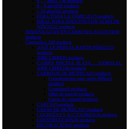
6 – 7 años
1.136 products
8 – 9 años
918 products
+ 10 años
582 products
PARA TODA LA FAMILIA
115 products
IDEAL PARA ADULTOS CON ALMA DE
NIÑOS
222 products
SEMANA GUAY EN CARRUSEL JUGUETES
0
products
Categorías
1.228 products
¿QUÉ LE PIDO AL RATÓN PÉREZ?
25
products
AIRE LIBRE
85 products
CAMPO, PISCINA, PLAYA…. VAMOS AL
AIRE LIBRE
106 products
CARRITOS DE MUÑECAS
3 products
Complementos para carros BBlux
3
products
Gemelares
0 products
Sillas de paseo
0 products
Carros de capota
0 products
CARTAS
5 products
CASAS DE MUÑECAS
7 products
COCINITAS Y ACCESORIOS
16 products
CONSTRUCCIÓN
20 products
DECORACIÓN
45 products