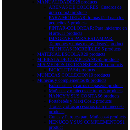
MANUALIDADES
28 products
ARENAS DE COLORES: Cuadros de
gran color.
0 products
PARA MODELAR: lo más fácil para los
pequeños.
5 products
PINTAR-COLOREAR: Para iniciarme en
el arte.
11 products
IMÁGENES PARA ESTAMPAR:
Tampones y tintas maravillosos
1 product
TÉCNICAS INCREÍBLES.
5 products
MATERIAL ESCOLAR
29 products
MI FIESTA DE CUMPLEAÑOS
5 products
MIS MEDIOS DE TRANSPORTE
5 products
BICICLETAS
4 products
MUÑECAS COLLECION
19 products
Muñecas y complementos
49 products
Bolsos sillas y carros de paseo
2 products
Muñecas y muñecos de trapo.
3 products
NANCY Y SUS COSITAS
6 products
Portabebés y Maxi Cosi
2 products
Tronas y otros accesorios para muñecos
6
products
Cunas y Parques para Muñecos
4 products
NENUCO Y SUS COMPLEMENTOS
1
product