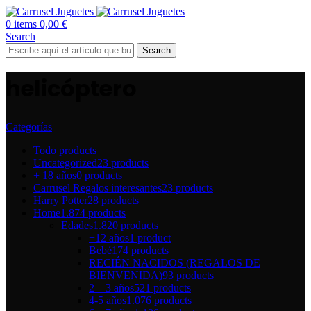
0
items
0,00
€
Search
Search
helicóptero
Categorías
Todo
products
Uncategorized
23 products
+ 18 años
0 products
Carrusel Regalos interesantes
23 products
Harry Potter
28 products
Home
1.874 products
Edades
1.820 products
+12 años
1 product
Bebé
174 products
RECIÉN NACIDOS (REGALOS DE
BIENVENIDA)
93 products
2 – 3 años
521 products
4-5 años
1.076 products