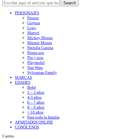
Search
PERSONAJES
Frozen
Gorjuss
Lego
Marvel
Mickey Mouse
Minnie Mouse
Patrulla Canina
Peppa pig
Pin y pon
Playmobil
Star Wars
Sylvanian Family
MARCAS
EDADES
Bebé
2 – 3 años
4-5 años
6 – 7 años
8 – 9 años
+ 10 años
Para toda la familia
APARTADOS ONLINE
CONÓCENOS
Carrito