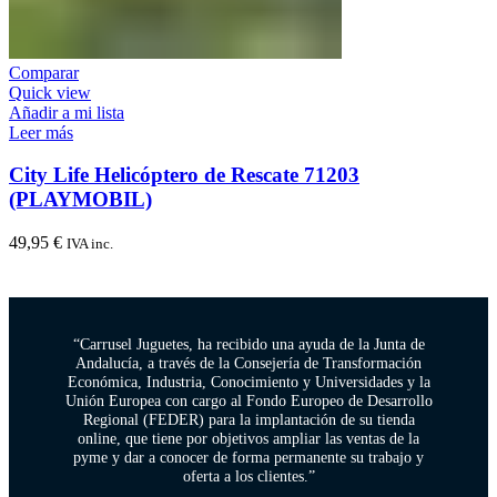
Comparar
Quick view
Añadir a mi lista
Leer más
City Life Helicóptero de Rescate 71203
(PLAYMOBIL)
49,95
€
IVA inc.
“Carrusel Juguetes, ha recibido una ayuda de la Junta de
Andalucía, a través de la Consejería de Transformación
Económica, Industria, Conocimiento y Universidades y la
Unión Europea con cargo al Fondo Europeo de Desarrollo
Regional (FEDER) para la implantación de su tienda
online, que tiene por objetivos ampliar las ventas de la
pyme y dar a conocer de forma permanente su trabajo y
oferta a los clientes.”