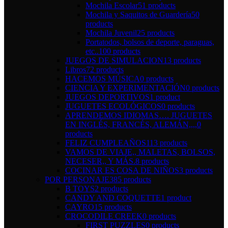
Mochila Escolar
51 products
Mochila y Saquitos de Guardería
50
products
Mochila Juvenil
25 products
Portatodos, bolsos de deporte, paraguas,
etc..
100 products
JUEGOS DE SIMULACION
13 products
Libros
72 products
HACEMOS MÚSICA
0 products
CIENCIA Y EXPERIMENTACIÓN
0 products
JUEGOS DEPORTIVOS
1 product
JUGUETES ECOLÓGICOS
0 products
APRENDEMOS IDIOMAS…. JUGUETES
EN INGLÉS, FRANCÉS, ALEMÁN,,,,
0
products
FELIZ CUMPLEAÑOS
113 products
VAMOS DE VIAJE,, MALETAS, BOLSOS,
NECESER,, Y MÁS.
8 products
COCINAR ES COSA DE NIÑOS
3 products
POR PERSONAJE
385 products
B TOYS
2 products
CANDY AND COQUETTE
1 product
CAYRO
15 products
CROCODILE CREEK
0 products
FIRST PUZZLES
0 products