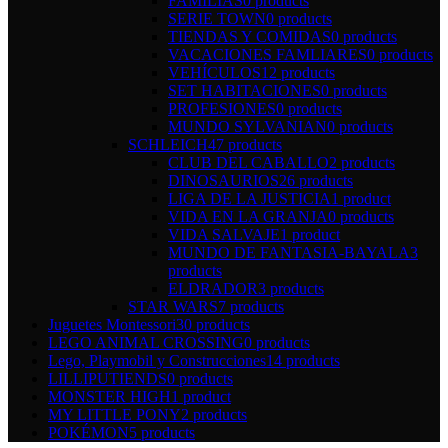
FAMILIAS
0 products
SERIE TOWN
0 products
TIENDAS Y COMIDAS
0 products
VACACIONES FAMLIARES
0 products
VEHÍCULOS
12 products
SET HABITACIONES
0 products
PROFESIONES
0 products
MUNDO SYLVANIAN
0 products
SCHLEICH
47 products
CLUB DEL CABALLO
2 products
DINOSAURIOS
26 products
LIGA DE LA JUSTICIA
1 product
VIDA EN LA GRANJA
0 products
VIDA SALVAJE
1 product
MUNDO DE FANTASIA-BAYALA
3
products
ELDRADOR
3 products
STAR WARS
7 products
Juguetes Montessori
30 products
LEGO ANIMAL CROSSING
0 products
Lego, Playmobil y Construcciones
14 products
LILLIPUTIENDS
0 products
MONSTER HIGH
1 product
MY LITTLE PONY
2 products
POKÉMON
5 products