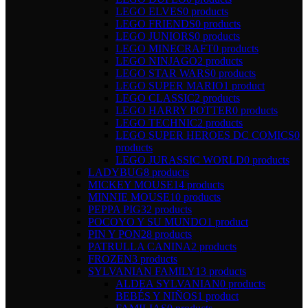
LEGO ELVES
0 products
LEGO FRIENDS
0 products
LEGO JUNIORS
0 products
LEGO MINECRAFT
0 products
LEGO NINJAGO
2 products
LEGO STAR WARS
0 products
LEGO SUPER MARIO
1 product
LEGO CLASSIC
2 products
LEGO HARRY POTTER
0 products
LEGO TECHNIC
2 products
LEGO SUPER HEROES DC COMICS
0
products
LEGO JURASSIC WORLD
0 products
LADYBUG
8 products
MICKEY MOUSE
14 products
MINNIE MOUSE
10 products
PEPPA PIG
32 products
POCOYO Y SU MUNDO
1 product
PIN Y PON
28 products
PATRULLA CANINA
2 products
FROZEN
3 products
SYLVANIAN FAMILY
13 products
ALDEA SYLVANIAN
0 products
BEBÉS Y NIÑOS
1 product