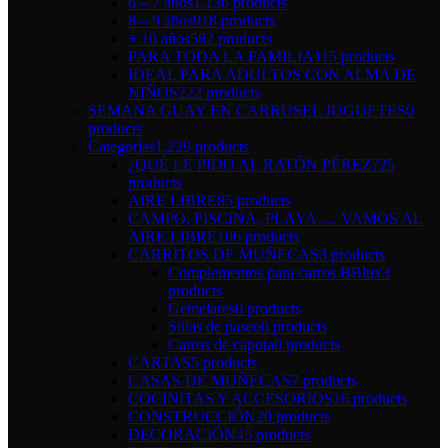
6 – 7 años
1.136 products
8 – 9 años
918 products
+ 10 años
582 products
PARA TODA LA FAMILIA
115 products
IDEAL PARA ADULTOS CON ALMA DE
NIÑOS
222 products
SEMANA GUAY EN CARRUSEL JUGUETES
0
products
Categorías
1.229 products
¿QUÉ LE PIDO AL RATÓN PÉREZ?
25
products
AIRE LIBRE
85 products
CAMPO, PISCINA, PLAYA…. VAMOS AL
AIRE LIBRE
106 products
CARRITOS DE MUÑECAS
3 products
Complementos para carros BBlux
3
products
Gemelares
0 products
Sillas de paseo
0 products
Carros de capota
0 products
CARTAS
5 products
CASAS DE MUÑECAS
7 products
COCINITAS Y ACCESORIOS
16 products
CONSTRUCCIÓN
20 products
DECORACIÓN
45 products