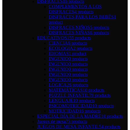
DISFRACES
16 products
COMPLEMENTOS A LOS
DISFRACES
4 products
DISFRACES PARA LOS BEBÉS
1
product
DISFRACES NIÑOS
5 products
DISFRACES NIÑAS
6 products
EDUCATIVOS
155 products
CIENCIA
6 products
ECOLOGIA
2 products
IDIOMAS
1 product
INGENIO
0 products
INGENIO
0 products
INGENIO
0 products
INGENIO
0 products
INGENIO
0 products
LOGICA
26 products
MATEMÁTICAS
10 products
PUZZLE INFANTIL
79 products
LENGUAJE
10 products
PSICOMOTRICIDAD
10 products
MOTRICIDAD
16 products
ESPECIAL DÍA DE LA MADRE
10 products
Juegos de mesa
75 products
JUEGOS DE MESA INFANTIL
54 products