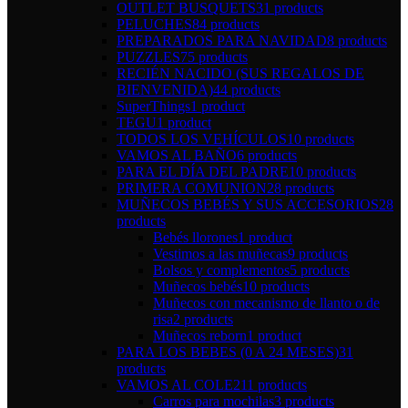
OUTLET BUSQUETS
31 products
PELUCHES
84 products
PREPARADOS PARA NAVIDAD
8 products
PUZZLES
75 products
RECIÉN NACIDO (SUS REGALOS DE
BIENVENIDA)
44 products
SuperThings
1 product
TEGU
1 product
TODOS LOS VEHÍCULOS
10 products
VAMOS AL BAÑO
6 products
PARA EL DÍA DEL PADRE
10 products
PRIMERA COMUNION
28 products
MUÑECOS BEBÉS Y SUS ACCESORIOS
28
products
Bebés llorones
1 product
Vestimos a las muñecas
9 products
Bolsos y complementos
5 products
Muñecos bebés
10 products
Muñecos con mecanismo de llanto o de
risa
2 products
Muñecos reborn
1 product
PARA LOS BEBES (0 A 24 MESES)
31
products
VAMOS AL COLE
211 products
Carros para mochilas
3 products