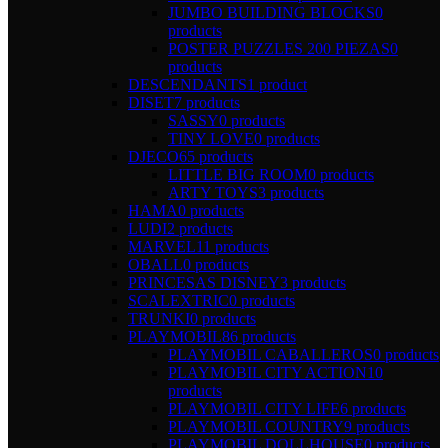
JUMBO BUILDING BLOCKS
0
products
POSTER PUZZLES 200 PIEZAS
0
products
DESCENDANTS
1 product
DISET
7 products
SASSY
0 products
TINY LOVE
0 products
DJECO
65 products
LITTLE BIG ROOM
0 products
ARTY TOYS
3 products
HAMA
0 products
LUDI
2 products
MARVEL
11 products
OBALL
0 products
PRINCESAS DISNEY
3 products
SCALEXTRIC
0 products
TRUNKI
0 products
PLAYMOBIL
86 products
PLAYMOBIL CABALLEROS
0 products
PLAYMOBIL CITY ACTION
10
products
PLAYMOBIL CITY LIFE
6 products
PLAYMOBIL COUNTRY
9 products
PLAYMOBIL DOLLHOUSE
0 products