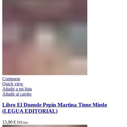
Comparar
Quick view
Añadir a mi lista
Añadir al carrito
Libro El Duende Pepín Martina Tiene Miedo
(LEGUA EDITORIAL)
15,90
€
IVA inc.