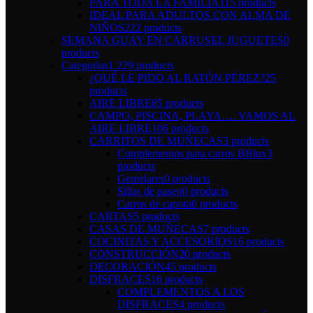
PARA TODA LA FAMILIA
115 products
IDEAL PARA ADULTOS CON ALMA DE
NIÑOS
222 products
SEMANA GUAY EN CARRUSEL JUGUETES
0
products
Categorías
1.229 products
¿QUÉ LE PIDO AL RATÓN PÉREZ?
25
products
AIRE LIBRE
85 products
CAMPO, PISCINA, PLAYA…. VAMOS AL
AIRE LIBRE
106 products
CARRITOS DE MUÑECAS
3 products
Complementos para carros BBlux
3
products
Gemelares
0 products
Sillas de paseo
0 products
Carros de capota
0 products
CARTAS
5 products
CASAS DE MUÑECAS
7 products
COCINITAS Y ACCESORIOS
16 products
CONSTRUCCIÓN
20 products
DECORACIÓN
45 products
DISFRACES
16 products
COMPLEMENTOS A LOS
DISFRACES
4 products