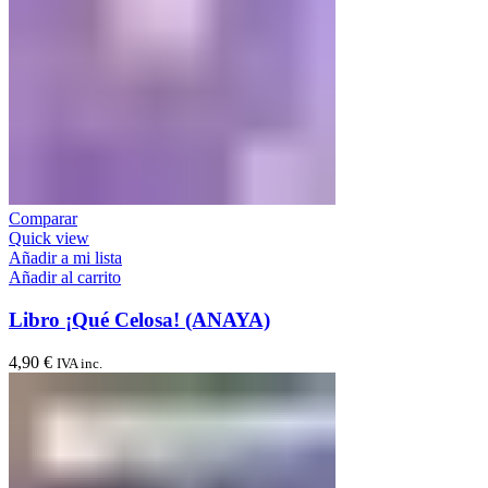
Comparar
Quick view
Añadir a mi lista
Añadir al carrito
Libro ¡Qué Celosa! (ANAYA)
4,90
€
IVA inc.