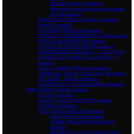
Mochila Juvenil
25 products
Portatodos, bolsos de deporte, paraguas,
etc..
100 products
JUEGOS DE SIMULACION
13 products
Libros
72 products
HACEMOS MÚSICA
0 products
CIENCIA Y EXPERIMENTACIÓN
0 products
JUEGOS DEPORTIVOS
1 product
JUGUETES ECOLÓGICOS
0 products
APRENDEMOS IDIOMAS…. JUGUETES
EN INGLÉS, FRANCÉS, ALEMÁN,,,,
0
products
FELIZ CUMPLEAÑOS
113 products
VAMOS DE VIAJE,, MALETAS, BOLSOS,
NECESER,, Y MÁS.
8 products
COCINAR ES COSA DE NIÑOS
3 products
POR PERSONAJE
385 products
B TOYS
2 products
CANDY AND COQUETTE
1 product
CAYRO
15 products
CROCODILE CREEK
0 products
FIRST PUZZLES
0 products
JUMBO BUILDING BLOCKS
0
products
POSTER PUZZLES 200 PIEZAS
0