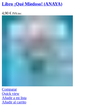
Libro ¡Qué Miedoso! (ANAYA)
4,90
€
IVA inc.
Comparar
Quick view
Añadir a mi lista
Añadir al carrito