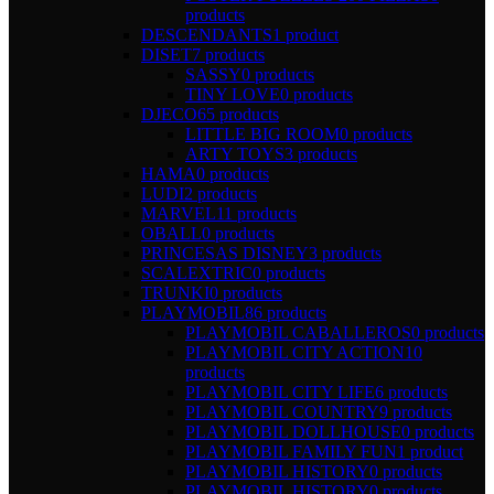
products
DESCENDANTS
1 product
DISET
7 products
SASSY
0 products
TINY LOVE
0 products
DJECO
65 products
LITTLE BIG ROOM
0 products
ARTY TOYS
3 products
HAMA
0 products
LUDI
2 products
MARVEL
11 products
OBALL
0 products
PRINCESAS DISNEY
3 products
SCALEXTRIC
0 products
TRUNKI
0 products
PLAYMOBIL
86 products
PLAYMOBIL CABALLEROS
0 products
PLAYMOBIL CITY ACTION
10
products
PLAYMOBIL CITY LIFE
6 products
PLAYMOBIL COUNTRY
9 products
PLAYMOBIL DOLLHOUSE
0 products
PLAYMOBIL FAMILY FUN
1 product
PLAYMOBIL HISTORY
0 products
PLAYMOBIL HISTORY
0 products