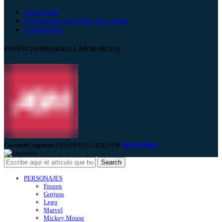
Aviso legal
Condiciones generales de compra
Contáctanos
ENVÍOS 24/48H (SOLO LABORABLES)
Carrusel Juguetes
DESARROLLADO POR
PIXERAMA
.
Search
PERSONAJES
Frozen
Gorjuss
Lego
Marvel
Mickey Mouse