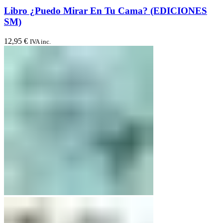
Libro ¿Puedo Mirar En Tu Cama? (EDICIONES
SM)
12,95
€
IVA inc.