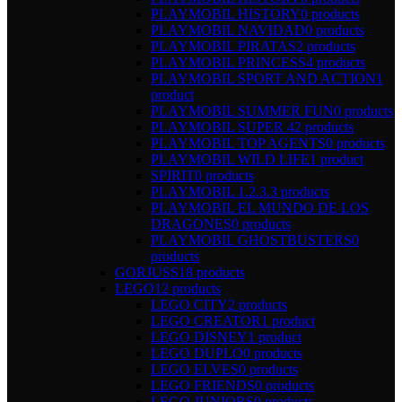
PLAYMOBIL HISTORY
0 products
PLAYMOBIL NAVIDAD
0 products
PLAYMOBIL PIRATAS
2 products
PLAYMOBIL PRINCESS
4 products
PLAYMOBIL SPORT AND ACTION
1
product
PLAYMOBIL SUMMER FUN
0 products
PLAYMOBIL SUPER 4
2 products
PLAYMOBIL TOP AGENTS
0 products
PLAYMOBIL WILD LIFE
1 product
SPIRIT
0 products
PLAYMOBIL 1.2.3.
3 products
PLAYMOBIL EL MUNDO DE LOS
DRAGONES
0 products
PLAYMOBIL GHOSTBUSTERS
0
products
GORJUSS
18 products
LEGO
12 products
LEGO CITY
2 products
LEGO CREATOR
1 product
LEGO DISNEY
1 product
LEGO DUPLO
0 products
LEGO ELVES
0 products
LEGO FRIENDS
0 products
LEGO JUNIORS
0 products