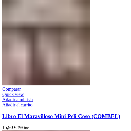
Comparar
Quick view
Añadir a mi lista
Añadir al carrito
Libro El Maravilloso Mini-Peli-Coso (COMBEL)
15,90
€
IVA inc.