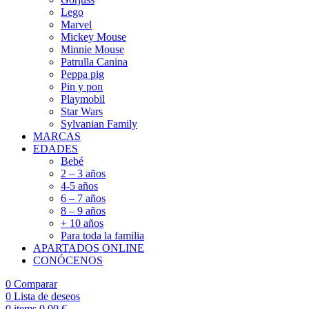
Lego
Marvel
Mickey Mouse
Minnie Mouse
Patrulla Canina
Peppa pig
Pin y pon
Playmobil
Star Wars
Sylvanian Family
MARCAS
EDADES
Bebé
2 – 3 años
4-5 años
6 – 7 años
8 – 9 años
+ 10 años
Para toda la familia
APARTADOS ONLINE
CONÓCENOS
0
Comparar
0
Lista de deseos
0
items
0,00
€