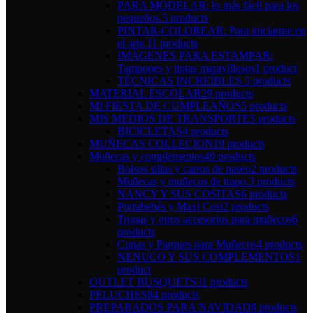
PARA MODELAR: lo más fácil para los
pequeños.
5 products
PINTAR-COLOREAR: Para iniciarme en
el arte.
11 products
IMÁGENES PARA ESTAMPAR:
Tampones y tintas maravillosos
1 product
TÉCNICAS INCREÍBLES.
5 products
MATERIAL ESCOLAR
29 products
MI FIESTA DE CUMPLEAÑOS
5 products
MIS MEDIOS DE TRANSPORTE
5 products
BICICLETAS
4 products
MUÑECAS COLLECION
19 products
Muñecas y complementos
49 products
Bolsos sillas y carros de paseo
2 products
Muñecas y muñecos de trapo.
3 products
NANCY Y SUS COSITAS
6 products
Portabebés y Maxi Cosi
2 products
Tronas y otros accesorios para muñecos
6
products
Cunas y Parques para Muñecos
4 products
NENUCO Y SUS COMPLEMENTOS
1
product
OUTLET BUSQUETS
31 products
PELUCHES
84 products
PREPARADOS PARA NAVIDAD
8 products