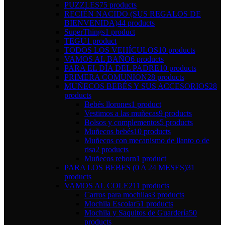
PUZZLES
75 products
RECIÉN NACIDO (SUS REGALOS DE
BIENVENIDA)
44 products
SuperThings
1 product
TEGU
1 product
TODOS LOS VEHÍCULOS
10 products
VAMOS AL BAÑO
6 products
PARA EL DÍA DEL PADRE
10 products
PRIMERA COMUNION
28 products
MUÑECOS BEBÉS Y SUS ACCESORIOS
28
products
Bebés llorones
1 product
Vestimos a las muñecas
9 products
Bolsos y complementos
5 products
Muñecos bebés
10 products
Muñecos con mecanismo de llanto o de
risa
2 products
Muñecos reborn
1 product
PARA LOS BEBES (0 A 24 MESES)
31
products
VAMOS AL COLE
211 products
Carros para mochilas
3 products
Mochila Escolar
51 products
Mochila y Saquitos de Guardería
50
products