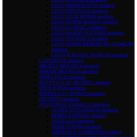
LEGO MINECRAFT
0 products
LEGO NINJAGO
2 products
LEGO STAR WARS
0 products
LEGO SUPER MARIO
1 product
LEGO CLASSIC
2 products
LEGO HARRY POTTER
0 products
LEGO TECHNIC
2 products
LEGO SUPER HEROES DC COMICS
0
products
LEGO JURASSIC WORLD
0 products
LADYBUG
8 products
MICKEY MOUSE
14 products
MINNIE MOUSE
10 products
PEPPA PIG
32 products
POCOYO Y SU MUNDO
1 product
PIN Y PON
28 products
PATRULLA CANINA
2 products
FROZEN
3 products
SYLVANIAN FAMILY
13 products
ALDEA SYLVANIAN
0 products
BEBÉS Y NIÑOS
1 product
FAMILIAS
0 products
SERIE TOWN
0 products
TIENDAS Y COMIDAS
0 products