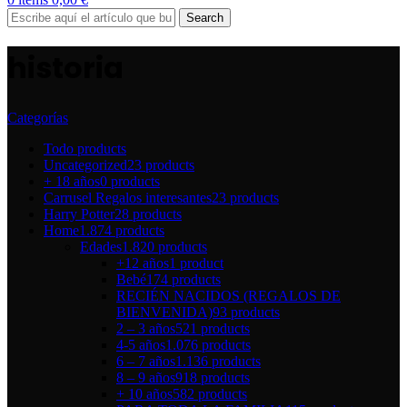
Search
historia
Categorías
Todo
products
Uncategorized
23 products
+ 18 años
0 products
Carrusel Regalos interesantes
23 products
Harry Potter
28 products
Home
1.874 products
Edades
1.820 products
+12 años
1 product
Bebé
174 products
RECIÉN NACIDOS (REGALOS DE
BIENVENIDA)
93 products
2 – 3 años
521 products
4-5 años
1.076 products
6 – 7 años
1.136 products
8 – 9 años
918 products
+ 10 años
582 products