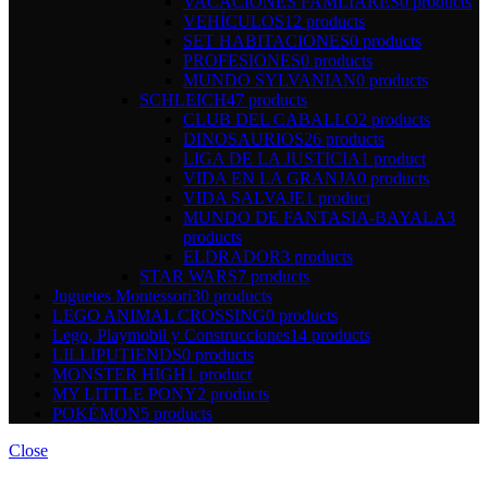
VACACIONES FAMLIARES
0 products
VEHÍCULOS
12 products
SET HABITACIONES
0 products
PROFESIONES
0 products
MUNDO SYLVANIAN
0 products
SCHLEICH
47 products
CLUB DEL CABALLO
2 products
DINOSAURIOS
26 products
LIGA DE LA JUSTICIA
1 product
VIDA EN LA GRANJA
0 products
VIDA SALVAJE
1 product
MUNDO DE FANTASIA-BAYALA
3
products
ELDRADOR
3 products
STAR WARS
7 products
Juguetes Montessori
30 products
LEGO ANIMAL CROSSING
0 products
Lego, Playmobil y Construcciones
14 products
LILLIPUTIENDS
0 products
MONSTER HIGH
1 product
MY LITTLE PONY
2 products
POKÉMON
5 products
Close