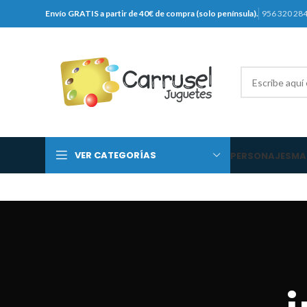
Envío GRATIS a partir de 40€ de compra (solo península).
956 320 28
VER CATEGORÍAS
PERSONAJES
MA