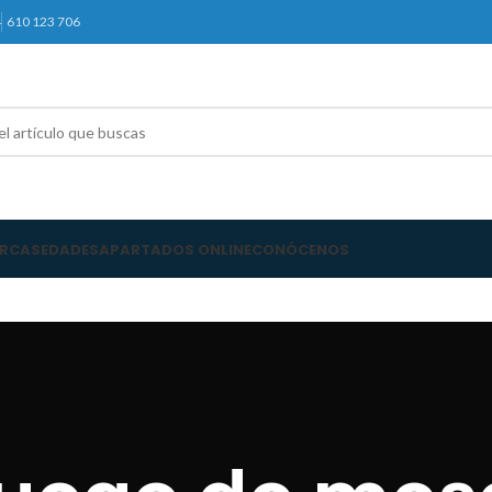
4
610 123 706
RCAS
EDADES
APARTADOS ONLINE
CONÓCENOS