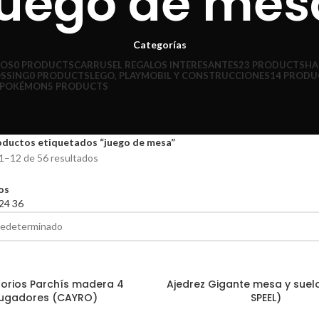
juego de mes
Categorías
ÑOS
0 PRODUCTS
CARRUSEL REGALOS INTERESANTES
23 PRODUCTS
HA
OSSING
0 PRODUCTS
LEGO, PLAYMOBIL Y CONSTRUCCIONES
14 PRODU
POKÉMON
5 PRODUCTS
oductos etiquetados “juego de mesa”
1–12 de 56 resultados
ros
24
36
orios Parchís madera 4
Ajedrez Gigante mesa y suel
 CARRITO
AÑADIR AL CARRITO
jugadores (CAYRO)
SPEEL)