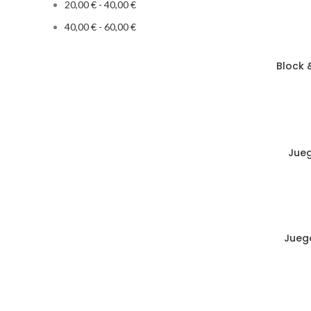
20,00
€
-
40,00
€
40,00
€
-
60,00
€
Block 
AÑADIR AL
Jueg
AÑADIR AL
Juego
AÑADIR AL