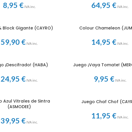
8,95
€
64,95
€
IVA inc.
IVA inc.
& Block Gigante (CAYRO)
Colour Chameleon (JU
 CARRITO
AÑADIR AL CARRITO
59,90
€
14,95
€
IVA inc.
IVA inc.
o ¡Descifrado! (HABA)
Juego ¡Vaya Tomate! (MER
 CARRITO
AÑADIR AL CARRITO
24,95
€
9,95
€
IVA inc.
IVA inc.
 Azul Vitrales de Sintra
Juego Chaf Chof (CAY
 CARRITO
AÑADIR AL CARRITO
(ASMODEE)
11,95
€
IVA inc.
39,95
€
IVA inc.