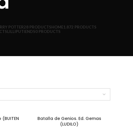
a
RRY POTTER
28 PRODUCTS
HOME
1.872 PRODUCTS
CTS
LILLIPUTIENDS
0 PRODUCTS
o (BUITEN
Batalla de Genios. Ed. Gemas
AÑADIR AL CARRITO
(LUDILO)