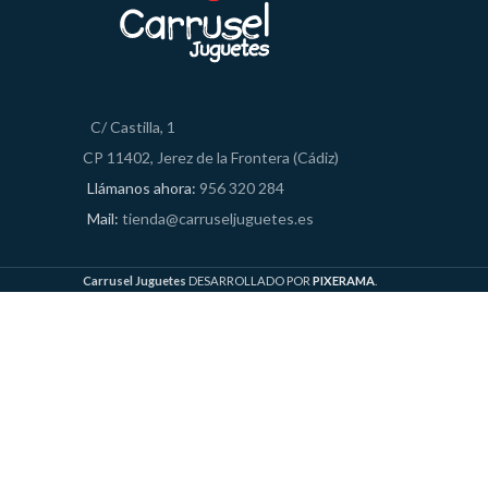
C/ Castilla, 1
CP 11402, Jerez de la Frontera (Cádiz)
Llámanos ahora:
956 320 284
Mail:
tienda@carruseljuguetes.es
Carrusel Juguetes
DESARROLLADO POR
PIXERAMA
.