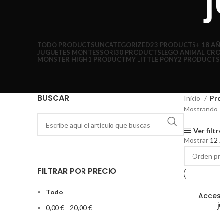
TODO
PRODUCTS
UNCATEGORIZED
23 PRODUCTS
+ 18 A
JUGUETES MONTESSORI
30 PRODUCTS
LEGO ANIMAL CR
MONSTER HIGH
1 PRODUCT
MY LITTLE PONY
2 PRODUCTS
BUSCAR
Inicio
Pr
Mostrando 
Ver filt
Mostrar
12
FILTRAR POR PRECIO
Todo
Acces
AÑADIR AL
0,00
€
-
20,00
€