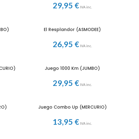
29,95
€
IVA inc.
MBO)
El Resplandor (ASMODEE)
AÑADIR AL CARRITO
26,95
€
IVA inc.
CURIO)
Juego 1000 Km (JUMBO)
AÑADIR AL CARRITO
29,95
€
IVA inc.
RO)
Juego Combo Up (MERCURIO)
AÑADIR AL CARRITO
13,95
€
IVA inc.