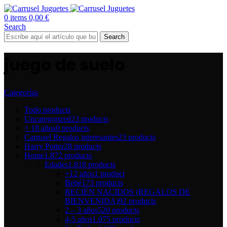
0
items
0,00
€
Search
Search
juego de suelo
Categorías
Todo
products
Uncategorized
23 products
+ 18 años
0 products
Carrusel Regalos interesantes
23 products
Harry Potter
28 products
Home
1.872 products
Edades
1.818 products
+12 años
1 product
Bebé
173 products
RECIÉN NACIDOS (REGALOS DE
BIENVENIDA)
92 products
2 – 3 años
520 products
4-5 años
1.075 products