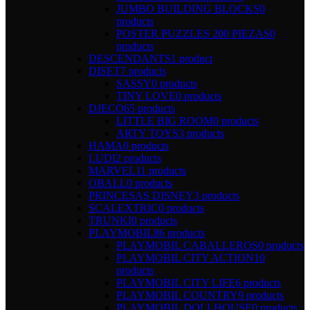
JUMBO BUILDING BLOCKS
0
products
POSTER PUZZLES 200 PIEZAS
0
products
DESCENDANTS
1 product
DISET
7 products
SASSY
0 products
TINY LOVE
0 products
DJECO
65 products
LITTLE BIG ROOM
0 products
ARTY TOYS
3 products
HAMA
0 products
LUDI
2 products
MARVEL
11 products
OBALL
0 products
PRINCESAS DISNEY
3 products
SCALEXTRIC
0 products
TRUNKI
0 products
PLAYMOBIL
86 products
PLAYMOBIL CABALLEROS
0 products
PLAYMOBIL CITY ACTION
10
products
PLAYMOBIL CITY LIFE
6 products
PLAYMOBIL COUNTRY
9 products
PLAYMOBIL DOLLHOUSE
0 products