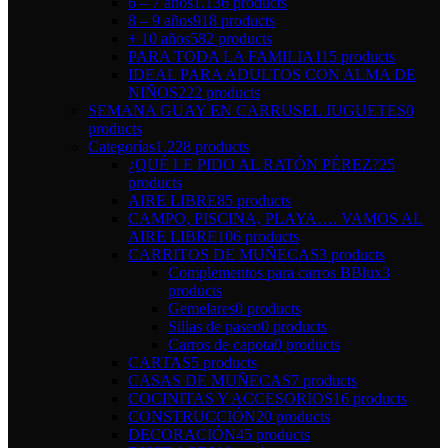
6 – 7 años
1.136 products
8 – 9 años
918 products
+ 10 años
582 products
PARA TODA LA FAMILIA
115 products
IDEAL PARA ADULTOS CON ALMA DE
NIÑOS
222 products
SEMANA GUAY EN CARRUSEL JUGUETES
0
products
Categorías
1.228 products
¿QUÉ LE PIDO AL RATÓN PÉREZ?
25
products
AIRE LIBRE
85 products
CAMPO, PISCINA, PLAYA…. VAMOS AL
AIRE LIBRE
106 products
CARRITOS DE MUÑECAS
3 products
Complementos para carros BBlux
3
products
Gemelares
0 products
Sillas de paseo
0 products
Carros de capota
0 products
CARTAS
5 products
CASAS DE MUÑECAS
7 products
COCINITAS Y ACCESORIOS
16 products
CONSTRUCCIÓN
20 products
DECORACIÓN
45 products