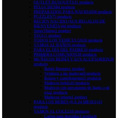
OUTLET BUSQUETS
31 products
PELUCHES
84 products
PREPARADOS PARA NAVIDAD
8 products
PUZZLES
75 products
RECIÉN NACIDO (SUS REGALOS DE
BIENVENIDA)
44 products
SuperThings
1 product
TEGU
1 product
TODOS LOS VEHÍCULOS
10 products
VAMOS AL BAÑO
6 products
PARA EL DÍA DEL PADRE
10 products
PRIMERA COMUNION
28 products
MUÑECOS BEBÉS Y SUS ACCESORIOS
28
products
Bebés llorones
1 product
Vestimos a las muñecas
9 products
Bolsos y complementos
5 products
Muñecos bebés
10 products
Muñecos con mecanismo de llanto o de
risa
2 products
Muñecos reborn
1 product
PARA LOS BEBES (0 A 24 MESES)
31
products
VAMOS AL COLE
210 products
Carros para mochilas
3 products