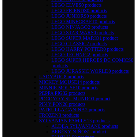
LEGO ELVES
0 products
LEGO FRIENDS
0 products
LEGO JUNIORS
0 products
LEGO MINECRAFT
0 products
LEGO NINJAGO
2 products
LEGO STAR WARS
0 products
LEGO SUPER MARIO
1 product
LEGO CLASSIC
2 products
LEGO HARRY POTTER
0 products
LEGO TECHNIC
2 products
LEGO SUPER HEROES DC COMICS
0
products
LEGO JURASSIC WORLD
0 products
LADYBUG
8 products
MICKEY MOUSE
14 products
MINNIE MOUSE
10 products
PEPPA PIG
32 products
POCOYO Y SU MUNDO
1 product
PIN Y PON
28 products
PATRULLA CANINA
2 products
FROZEN
3 products
SYLVANIAN FAMILY
13 products
ALDEA SYLVANIAN
0 products
BEBÉS Y NIÑOS
1 product