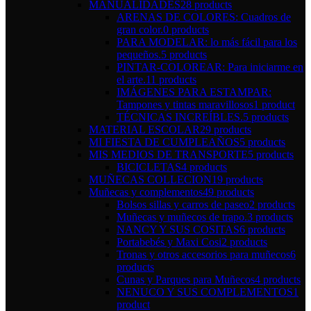
MANUALIDADES
28 products
ARENAS DE COLORES: Cuadros de
gran color.
0 products
PARA MODELAR: lo más fácil para los
pequeños.
5 products
PINTAR-COLOREAR: Para iniciarme en
el arte.
11 products
IMÁGENES PARA ESTAMPAR:
Tampones y tintas maravillosos
1 product
TÉCNICAS INCREÍBLES.
5 products
MATERIAL ESCOLAR
29 products
MI FIESTA DE CUMPLEAÑOS
5 products
MIS MEDIOS DE TRANSPORTE
5 products
BICICLETAS
4 products
MUÑECAS COLLECION
19 products
Muñecas y complementos
49 products
Bolsos sillas y carros de paseo
2 products
Muñecas y muñecos de trapo.
3 products
NANCY Y SUS COSITAS
6 products
Portabebés y Maxi Cosi
2 products
Tronas y otros accesorios para muñecos
6
products
Cunas y Parques para Muñecos
4 products
NENUCO Y SUS COMPLEMENTOS
1
product