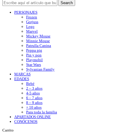
Search
PERSONAJES
Frozen
Gorjuss
Lego
Marvel
Mickey Mouse
Minnie Mouse
Patrulla Canina
Peppa pig
Pin y pon
Playmobil
Star Wars
Sylvanian Family
MARCAS
EDADES
Bebé
2 – 3 años
4-5 años
6 – 7 años
8 – 9 años
+ 10 años
Para toda la familia
APARTADOS ONLINE
CONÓCENOS
Carrito