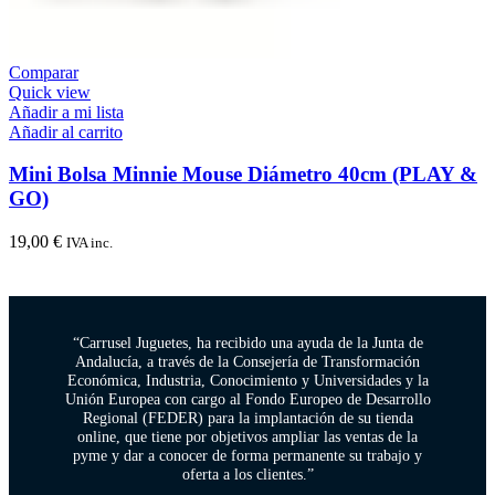
Comparar
Quick view
Añadir a mi lista
Añadir al carrito
Mini Bolsa Minnie Mouse Diámetro 40cm (PLAY &
GO)
19,00
€
IVA inc.
“Carrusel Juguetes, ha recibido una ayuda de la Junta de
Andalucía, a través de la Consejería de Transformación
Económica, Industria, Conocimiento y Universidades y la
Unión Europea con cargo al Fondo Europeo de Desarrollo
Regional (FEDER) para la implantación de su tienda
online, que tiene por objetivos ampliar las ventas de la
pyme y dar a conocer de forma permanente su trabajo y
oferta a los clientes.”