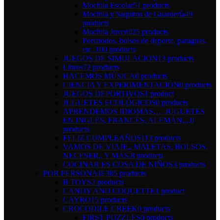
Mochila Escolar
51 products
Mochila y Saquitos de Guardería
49
products
Mochila Juvenil
25 products
Portatodos, bolsos de deporte, paraguas,
etc..
100 products
JUEGOS DE SIMULACION
13 products
Libros
72 products
HACEMOS MÚSICA
0 products
CIENCIA Y EXPERIMENTACIÓN
0 products
JUEGOS DEPORTIVOS
1 product
JUGUETES ECOLÓGICOS
0 products
APRENDEMOS IDIOMAS…. JUGUETES
EN INGLÉS, FRANCÉS, ALEMÁN,,,,
0
products
FELIZ CUMPLEAÑOS
113 products
VAMOS DE VIAJE,, MALETAS, BOLSOS,
NECESER,, Y MÁS.
8 products
COCINAR ES COSA DE NIÑOS
3 products
POR PERSONAJE
385 products
B TOYS
2 products
CANDY AND COQUETTE
1 product
CAYRO
15 products
CROCODILE CREEK
0 products
FIRST PUZZLES
0 products