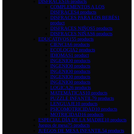
DISFRACES
16 products
COMPLEMENTOS A LOS
DISFRACES
4 products
DISFRACES PARA LOS BEBÉS
1
product
DISFRACES NIÑOS
5 products
DISFRACES NIÑAS
6 products
EDUCATIVOS
155 products
CIENCIA
6 products
ECOLOGIA
2 products
IDIOMAS
1 product
INGENIO
0 products
INGENIO
0 products
INGENIO
0 products
INGENIO
0 products
INGENIO
0 products
LOGICA
26 products
MATEMÁTICAS
10 products
PUZZLE INFANTIL
79 products
LENGUAJE
10 products
PSICOMOTRICIDAD
10 products
MOTRICIDAD
16 products
ESPECIAL DÍA DE LA MADRE
10 products
Juegos de mesa
75 products
JUEGOS DE MESA INFANTIL
54 products