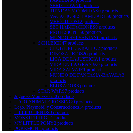
FAMILIAS
0 products
SERIE TOWN
0 products
TIENDAS Y COMIDAS
0 products
VACACIONES FAMLIARES
0 products
VEHÍCULOS
12 products
SET HABITACIONES
0 products
PROFESIONES
0 products
MUNDO SYLVANIAN
0 products
SCHLEICH
47 products
CLUB DEL CABALLO
2 products
DINOSAURIOS
26 products
LIGA DE LA JUSTICIA
1 product
VIDA EN LA GRANJA
0 products
VIDA SALVAJE
1 product
MUNDO DE FANTASIA-BAYALA
3
products
ELDRADOR
3 products
STAR WARS
7 products
Juguetes Montessori
30 products
LEGO ANIMAL CROSSING
0 products
Lego, Playmobil y Construcciones
14 products
LILLIPUTIENDS
0 products
MONSTER HIGH
1 product
MY LITTLE PONY
2 products
POKÉMON
5 products