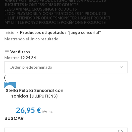
HARRY POTTER
28 PRODUCTS
HOME
1.874 PRODUCTS
JUGUETES MONTESSORI
30 PRODUCTS
LEGO ANIMAL CROSSING
0 PRODUCTS
LEGO, PLAYMOBIL Y CONSTRUCCIONES
14 PRODUCTS
LILLIPUTIENDS
0 PRODUCTS
MONSTER HIGH
1 PRODUCT
MY LITTLE PONY
2 PRODUCTS
POKÉMON
5 PRODUCTS
Inicio
Productos etiquetados “juego sensorial”
Mostrando el único resultado
Ver filtros
Mostrar
12
24
36
Stella Pelota Sensorial con
sonidos (LILLIPUTIENS)
26,95
€
IVA inc.
BUSCAR