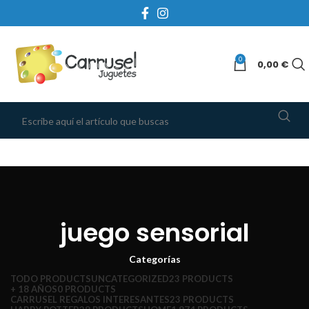
0
0,00
€
juego sensorial
Categorías
TODO
PRODUCTS
UNCATEGORIZED
23 PRODUCTS
+ 18 AÑOS
0 PRODUCTS
CARRUSEL REGALOS INTERESANTES
23 PRODUCTS