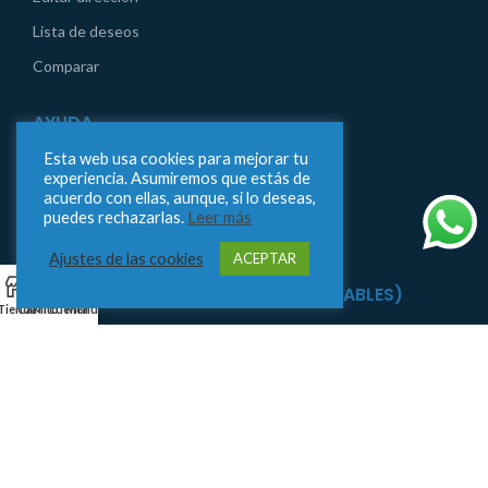
Lista de deseos
Comparar
AYUDA
Esta web usa cookies para mejorar tu
Aviso legal
experiencia. Asumiremos que estás de
acuerdo con ellas, aunque, si lo deseas,
Condiciones generales de compra
puedes rechazarlas.
Leer más
Contáctanos
Ajustes de las cookies
ACEPTAR
0
ENVÍOS 24/48H (SOLO LABORABLES)
Tienda
Carrito
Mi cuenta
Menu