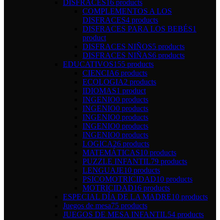
DISFRACES
16 products
COMPLEMENTOS A LOS
DISFRACES
4 products
DISFRACES PARA LOS BEBÉS
1
product
DISFRACES NIÑOS
5 products
DISFRACES NIÑAS
6 products
EDUCATIVOS
155 products
CIENCIA
6 products
ECOLOGIA
2 products
IDIOMAS
1 product
INGENIO
0 products
INGENIO
0 products
INGENIO
0 products
INGENIO
0 products
INGENIO
0 products
LOGICA
26 products
MATEMÁTICAS
10 products
PUZZLE INFANTIL
79 products
LENGUAJE
10 products
PSICOMOTRICIDAD
10 products
MOTRICIDAD
16 products
ESPECIAL DÍA DE LA MADRE
10 products
Juegos de mesa
75 products
JUEGOS DE MESA INFANTIL
54 products