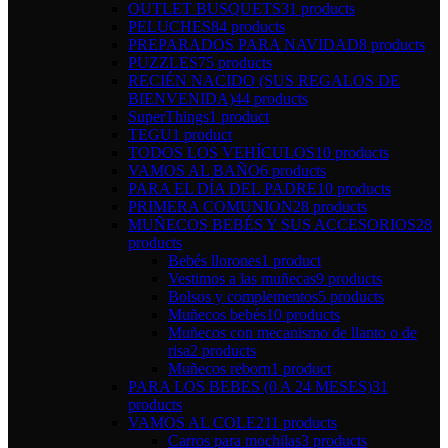
OUTLET BUSQUETS
31 products
PELUCHES
84 products
PREPARADOS PARA NAVIDAD
8 products
PUZZLES
75 products
RECIÉN NACIDO (SUS REGALOS DE
BIENVENIDA)
44 products
SuperThings
1 product
TEGU
1 product
TODOS LOS VEHÍCULOS
10 products
VAMOS AL BAÑO
6 products
PARA EL DÍA DEL PADRE
10 products
PRIMERA COMUNION
28 products
MUÑECOS BEBÉS Y SUS ACCESORIOS
28
products
Bebés llorones
1 product
Vestimos a las muñecas
9 products
Bolsos y complementos
5 products
Muñecos bebés
10 products
Muñecos con mecanismo de llanto o de
risa
2 products
Muñecos reborn
1 product
PARA LOS BEBES (0 A 24 MESES)
31
products
VAMOS AL COLE
211 products
Carros para mochilas
3 products