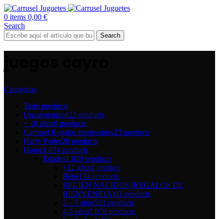
0
items
0,00
€
Search
Search
juegos cayro
Categorías
Todo
products
Uncategorized
23 products
+ 18 años
0 products
Carrusel Regalos interesantes
23 products
Harry Potter
28 products
Home
1.874 products
Edades
1.820 products
+12 años
1 product
Bebé
174 products
RECIÉN NACIDOS (REGALOS DE
BIENVENIDA)
93 products
2 – 3 años
521 products
4-5 años
1.076 products