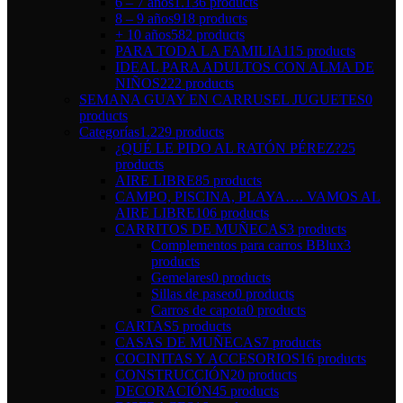
6 – 7 años
1.136 products
8 – 9 años
918 products
+ 10 años
582 products
PARA TODA LA FAMILIA
115 products
IDEAL PARA ADULTOS CON ALMA DE
NIÑOS
222 products
SEMANA GUAY EN CARRUSEL JUGUETES
0
products
Categorías
1.229 products
¿QUÉ LE PIDO AL RATÓN PÉREZ?
25
products
AIRE LIBRE
85 products
CAMPO, PISCINA, PLAYA…. VAMOS AL
AIRE LIBRE
106 products
CARRITOS DE MUÑECAS
3 products
Complementos para carros BBlux
3
products
Gemelares
0 products
Sillas de paseo
0 products
Carros de capota
0 products
CARTAS
5 products
CASAS DE MUÑECAS
7 products
COCINITAS Y ACCESORIOS
16 products
CONSTRUCCIÓN
20 products
DECORACIÓN
45 products