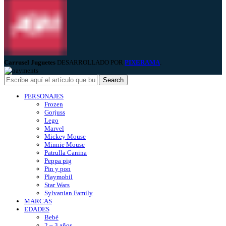
Carrusel Juguetes
DESARROLLADO POR
PIXERAMA
.
Search
PERSONAJES
Frozen
Gorjuss
Lego
Marvel
Mickey Mouse
Minnie Mouse
Patrulla Canina
Peppa pig
Pin y pon
Playmobil
Star Wars
Sylvanian Family
MARCAS
EDADES
Bebé
2 – 3 años