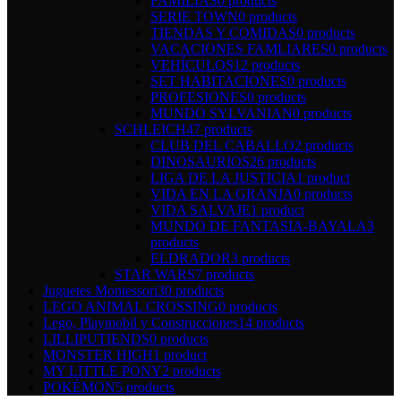
FAMILIAS
0 products
SERIE TOWN
0 products
TIENDAS Y COMIDAS
0 products
VACACIONES FAMLIARES
0 products
VEHÍCULOS
12 products
SET HABITACIONES
0 products
PROFESIONES
0 products
MUNDO SYLVANIAN
0 products
SCHLEICH
47 products
CLUB DEL CABALLO
2 products
DINOSAURIOS
26 products
LIGA DE LA JUSTICIA
1 product
VIDA EN LA GRANJA
0 products
VIDA SALVAJE
1 product
MUNDO DE FANTASIA-BAYALA
3
products
ELDRADOR
3 products
STAR WARS
7 products
Juguetes Montessori
30 products
LEGO ANIMAL CROSSING
0 products
Lego, Playmobil y Construcciones
14 products
LILLIPUTIENDS
0 products
MONSTER HIGH
1 product
MY LITTLE PONY
2 products
POKÉMON
5 products