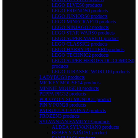
LEGO ELVES
0 products
LEGO FRIENDS
0 products
LEGO JUNIORS
0 products
LEGO MINECRAFT
0 products
LEGO NINJAGO
2 products
LEGO STAR WARS
0 products
LEGO SUPER MARIO
1 product
LEGO CLASSIC
2 products
LEGO HARRY POTTER
0 products
LEGO TECHNIC
2 products
LEGO SUPER HEROES DC COMICS
0
products
LEGO JURASSIC WORLD
0 products
LADYBUG
8 products
MICKEY MOUSE
14 products
MINNIE MOUSE
10 products
PEPPA PIG
32 products
POCOYO Y SU MUNDO
1 product
PIN Y PON
28 products
PATRULLA CANINA
2 products
FROZEN
3 products
SYLVANIAN FAMILY
13 products
ALDEA SYLVANIAN
0 products
BEBÉS Y NIÑOS
1 product