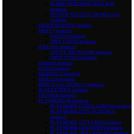
JUMBO BUILDING BLOCKS
0
products
POSTER PUZZLES 200 PIEZAS
0
products
DESCENDANTS
1 product
DISET
7 products
SASSY
0 products
TINY LOVE
0 products
DJECO
65 products
LITTLE BIG ROOM
0 products
ARTY TOYS
3 products
HAMA
0 products
LUDI
2 products
MARVEL
11 products
OBALL
0 products
PRINCESAS DISNEY
3 products
SCALEXTRIC
0 products
TRUNKI
0 products
PLAYMOBIL
86 products
PLAYMOBIL CABALLEROS
0 products
PLAYMOBIL CITY ACTION
10
products
PLAYMOBIL CITY LIFE
6 products
PLAYMOBIL COUNTRY
9 products
PLAYMOBIL DOLLHOUSE
0 products