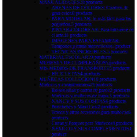
MANUALIDADES
28 products
ARENAS DE COLORES: Cuadros de
gran color.
0 products
PARA MODELAR: lo más fácil para los
pequeños.
5 products
PINTAR-COLOREAR: Para iniciarme en
el arte.
11 products
IMÁGENES PARA ESTAMPAR:
Tampones y tintas maravillosos
1 product
TÉCNICAS INCREÍBLES.
5 products
MATERIAL ESCOLAR
29 products
MI FIESTA DE CUMPLEAÑOS
5 products
MIS MEDIOS DE TRANSPORTE
5 products
BICICLETAS
4 products
MUÑECAS COLLECION
19 products
Muñecas y complementos
49 products
Bolsos sillas y carros de paseo
2 products
Muñecas y muñecos de trapo.
3 products
NANCY Y SUS COSITAS
6 products
Portabebés y Maxi Cosi
2 products
Tronas y otros accesorios para muñecos
6
products
Cunas y Parques para Muñecos
4 products
NENUCO Y SUS COMPLEMENTOS
1
product