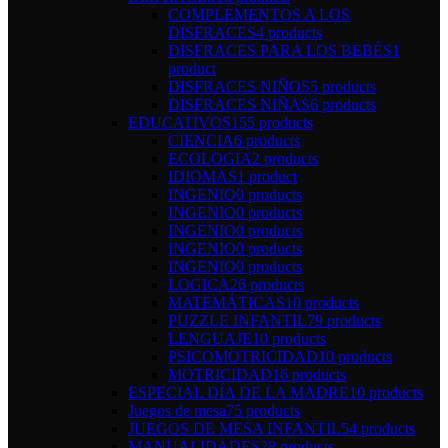
COMPLEMENTOS A LOS
DISFRACES
4 products
DISFRACES PARA LOS BEBÉS
1
product
DISFRACES NIÑOS
5 products
DISFRACES NIÑAS
6 products
EDUCATIVOS
155 products
CIENCIA
6 products
ECOLOGIA
2 products
IDIOMAS
1 product
INGENIO
0 products
INGENIO
0 products
INGENIO
0 products
INGENIO
0 products
INGENIO
0 products
LOGICA
26 products
MATEMÁTICAS
10 products
PUZZLE INFANTIL
79 products
LENGUAJE
10 products
PSICOMOTRICIDAD
10 products
MOTRICIDAD
16 products
ESPECIAL DÍA DE LA MADRE
10 products
Juegos de mesa
75 products
JUEGOS DE MESA INFANTIL
54 products
MANUALIDADES
28 products