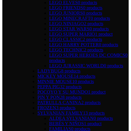
LEGO ELVES
0 products
LEGO FRIENDS
0 products
LEGO JUNIORS
0 products
LEGO MINECRAFT
0 products
LEGO NINJAGO
2 products
LEGO STAR WARS
0 products
LEGO SUPER MARIO
1 product
LEGO CLASSIC
2 products
LEGO HARRY POTTER
0 products
LEGO TECHNIC
2 products
LEGO SUPER HEROES DC COMICS
0
products
LEGO JURASSIC WORLD
0 products
LADYBUG
8 products
MICKEY MOUSE
14 products
MINNIE MOUSE
10 products
PEPPA PIG
32 products
POCOYO Y SU MUNDO
1 product
PIN Y PON
28 products
PATRULLA CANINA
2 products
FROZEN
3 products
SYLVANIAN FAMILY
13 products
ALDEA SYLVANIAN
0 products
BEBÉS Y NIÑOS
1 product
FAMILIAS
0 products