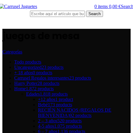
0
items
0,00
€
Searc
Search
juegos de mesa
Categorías
Todo
products
Uncategorized
23 products
+ 18 años
0 products
Carrusel Regalos interesantes
23 products
Harry Potter
28 products
Home
1.872 products
Edades
1.818 products
+12 años
1 product
Bebé
173 products
RECIÉN NACIDOS (REGALOS DE
BIENVENIDA)
92 products
2 – 3 años
520 products
4-5 años
1.075 products
6 – 7 años
1.136 products