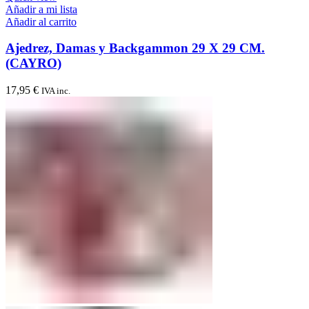
Añadir a mi lista
Añadir al carrito
Ajedrez, Damas y Backgammon 29 X 29 CM.
(CAYRO)
17,95
€
IVA inc.