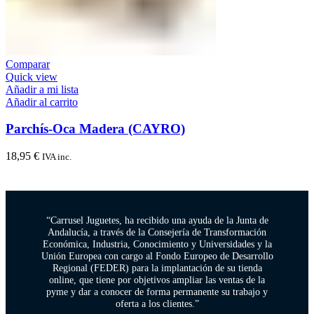
Comparar
Quick view
Añadir a mi lista
Añadir al carrito
Parchís-Oca Madera (CAYRO)
18,95
€
IVA inc.
“Carrusel Juguetes, ha recibido una ayuda de la Junta de
Andalucía, a través de la Consejería de Transformación
Económica, Industria, Conocimiento y Universidades y la
Unión Europea con cargo al Fondo Europeo de Desarrollo
Regional (FEDER) para la implantación de su tienda
online, que tiene por objetivos ampliar las ventas de la
pyme y dar a conocer de forma permanente su trabajo y
oferta a los clientes.”