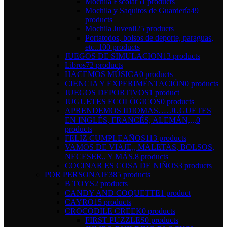
Mochila Escolar
51 products
Mochila y Saquitos de Guardería
49
products
Mochila Juvenil
25 products
Portatodos, bolsos de deporte, paraguas,
etc..
100 products
JUEGOS DE SIMULACION
13 products
Libros
72 products
HACEMOS MÚSICA
0 products
CIENCIA Y EXPERIMENTACIÓN
0 products
JUEGOS DEPORTIVOS
1 product
JUGUETES ECOLÓGICOS
0 products
APRENDEMOS IDIOMAS…. JUGUETES
EN INGLÉS, FRANCÉS, ALEMÁN,,,,
0
products
FELIZ CUMPLEAÑOS
113 products
VAMOS DE VIAJE,, MALETAS, BOLSOS,
NECESER,, Y MÁS.
8 products
COCINAR ES COSA DE NIÑOS
3 products
POR PERSONAJE
385 products
B TOYS
2 products
CANDY AND COQUETTE
1 product
CAYRO
15 products
CROCODILE CREEK
0 products
FIRST PUZZLES
0 products