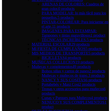
ARENAS DE COLORES: Cuadros de
gran color.
0 products
PARA MODELAR: lo más fácil para los
pequeños.
5 products
PINTAR-COLOREAR: Para iniciarme en
el arte.
11 products
IMÁGENES PARA ESTAMPAR:
Tampones y tintas maravillosos
1 product
TÉCNICAS INCREÍBLES.
5 products
MATERIAL ESCOLAR
29 products
MI FIESTA DE CUMPLEAÑOS
5 products
MIS MEDIOS DE TRANSPORTE
5 products
BICICLETAS
4 products
MUÑECAS COLLECION
19 products
Muñecas y complementos
49 products
Bolsos sillas y carros de paseo
2 products
Muñecas y muñecos de trapo.
3 products
NANCY Y SUS COSITAS
6 products
Portabebés y Maxi Cosi
2 products
Tronas y otros accesorios para muñecos
6
products
Cunas y Parques para Muñecos
4 products
NENUCO Y SUS COMPLEMENTOS
1
product