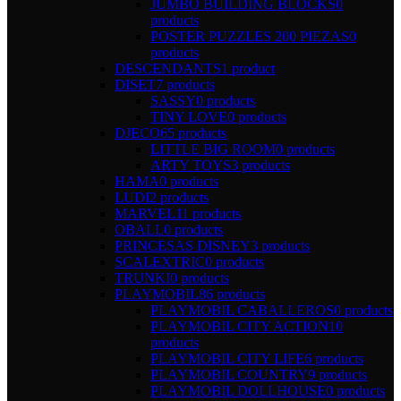
JUMBO BUILDING BLOCKS
0
products
POSTER PUZZLES 200 PIEZAS
0
products
DESCENDANTS
1 product
DISET
7 products
SASSY
0 products
TINY LOVE
0 products
DJECO
65 products
LITTLE BIG ROOM
0 products
ARTY TOYS
3 products
HAMA
0 products
LUDI
2 products
MARVEL
11 products
OBALL
0 products
PRINCESAS DISNEY
3 products
SCALEXTRIC
0 products
TRUNKI
0 products
PLAYMOBIL
86 products
PLAYMOBIL CABALLEROS
0 products
PLAYMOBIL CITY ACTION
10
products
PLAYMOBIL CITY LIFE
6 products
PLAYMOBIL COUNTRY
9 products
PLAYMOBIL DOLLHOUSE
0 products