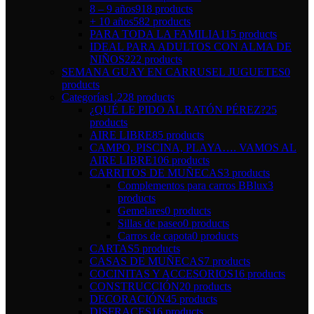
8 – 9 años
918 products
+ 10 años
582 products
PARA TODA LA FAMILIA
115 products
IDEAL PARA ADULTOS CON ALMA DE
NIÑOS
222 products
SEMANA GUAY EN CARRUSEL JUGUETES
0
products
Categorías
1.228 products
¿QUÉ LE PIDO AL RATÓN PÉREZ?
25
products
AIRE LIBRE
85 products
CAMPO, PISCINA, PLAYA…. VAMOS AL
AIRE LIBRE
106 products
CARRITOS DE MUÑECAS
3 products
Complementos para carros BBlux
3
products
Gemelares
0 products
Sillas de paseo
0 products
Carros de capota
0 products
CARTAS
5 products
CASAS DE MUÑECAS
7 products
COCINITAS Y ACCESORIOS
16 products
CONSTRUCCIÓN
20 products
DECORACIÓN
45 products
DISFRACES
16 products