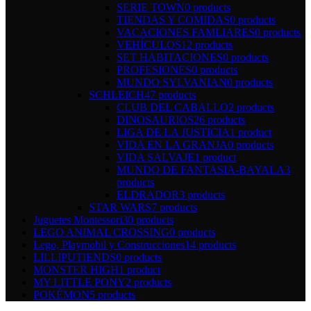
SERIE TOWN
0 products
TIENDAS Y COMIDAS
0 products
VACACIONES FAMLIARES
0 products
VEHÍCULOS
12 products
SET HABITACIONES
0 products
PROFESIONES
0 products
MUNDO SYLVANIAN
0 products
SCHLEICH
47 products
CLUB DEL CABALLO
2 products
DINOSAURIOS
26 products
LIGA DE LA JUSTICIA
1 product
VIDA EN LA GRANJA
0 products
VIDA SALVAJE
1 product
MUNDO DE FANTASIA-BAYALA
3
products
ELDRADOR
3 products
STAR WARS
7 products
Juguetes Montessori
30 products
LEGO ANIMAL CROSSING
0 products
Lego, Playmobil y Construcciones
14 products
LILLIPUTIENDS
0 products
MONSTER HIGH
1 product
MY LITTLE PONY
2 products
POKÉMON
5 products