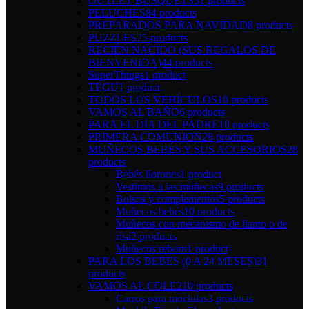
OUTLET BUSQUETS
31 products
PELUCHES
84 products
PREPARADOS PARA NAVIDAD
8 products
PUZZLES
75 products
RECIÉN NACIDO (SUS REGALOS DE
BIENVENIDA)
44 products
SuperThings
1 product
TEGU
1 product
TODOS LOS VEHÍCULOS
10 products
VAMOS AL BAÑO
6 products
PARA EL DÍA DEL PADRE
10 products
PRIMERA COMUNION
28 products
MUÑECOS BEBÉS Y SUS ACCESORIOS
28
products
Bebés llorones
1 product
Vestimos a las muñecas
9 products
Bolsos y complementos
5 products
Muñecos bebés
10 products
Muñecos con mecanismo de llanto o de
risa
2 products
Muñecos reborn
1 product
PARA LOS BEBES (0 A 24 MESES)
31
products
VAMOS AL COLE
210 products
Carros para mochilas
3 products