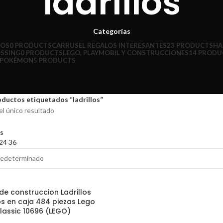
ladrillos
Categorías
ÑOS
0 PRODUCTS
CARRUSEL REGALOS INTERESANTES
23 PRODUCTS
HA
OSSING
0 PRODUCTS
LEGO, PLAYMOBIL Y CONSTRUCCIONES
14 PRODU
POKÉMON
5 PRODUCTS
ductos etiquetados “ladrillos”
l único resultado
os
24
36
de construccion Ladrillos
os en caja 484 piezas Lego
lassic 10696 (LEGO)