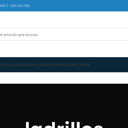
284
610 123 706
RCAS
EDADES
APARTADOS ONLINE
CONÓCENOS