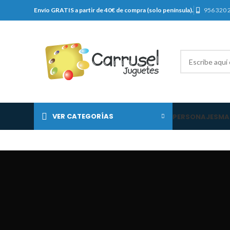
Envío GRATIS a partir de 40€ de compra (solo península).
956 320 
VER CATEGORÍAS
PERSONAJES
MA