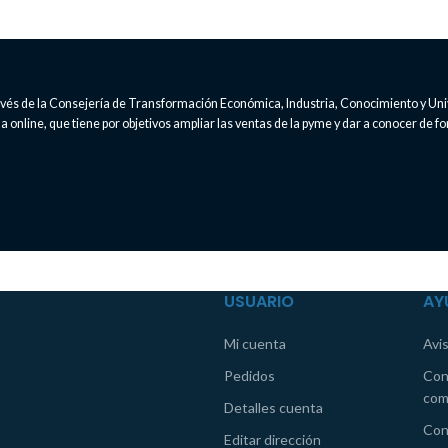
través de la Consejería de Transformación Económica, Industria, Conocimiento y Un
 online, que tiene por objetivos ampliar las ventas de la pyme y dar a conocer de fo
USUARIO
AY
Mi cuenta
Avis
Pedidos
Con
com
Detalles cuenta
Con
Editar dirección