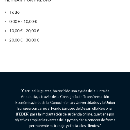
Todo
0,00
€
-
10,00
€
10,00
€
-
20,00
€
20,00
€
-
30,00
€
“Carrusel Juguetes, ha recibido una ayuda de la Junta de
Andalucía, a través de la Consejería de Transformación
Económica, Industria, Conocimiento y Universidades y la Unión
Europea con cargo al Fondo Europeo de Desarrollo Regional
(FEDER) para la implantación de su tienda online, que tiene por
objetivos ampliar las ventas de la pyme y dar a conocer de forma
permanente su trabajo y oferta a los clientes.”