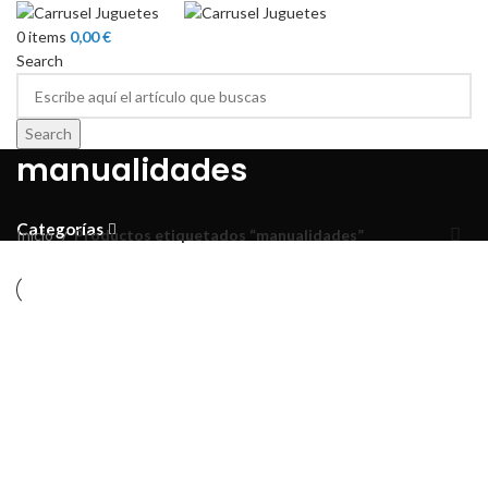
0
items
0,00
€
Search
Search
manualidades
Categorías
Inicio
Productos etiquetados “manualidades”