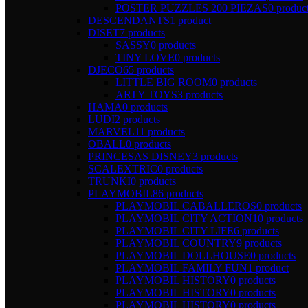
POSTER PUZZLES 200 PIEZAS
0 produc
DESCENDANTS
1 product
DISET
7 products
SASSY
0 products
TINY LOVE
0 products
DJECO
65 products
LITTLE BIG ROOM
0 products
ARTY TOYS
3 products
HAMA
0 products
LUDI
2 products
MARVEL
11 products
OBALL
0 products
PRINCESAS DISNEY
3 products
SCALEXTRIC
0 products
TRUNKI
0 products
PLAYMOBIL
86 products
PLAYMOBIL CABALLEROS
0 products
PLAYMOBIL CITY ACTION
10 products
PLAYMOBIL CITY LIFE
6 products
PLAYMOBIL COUNTRY
9 products
PLAYMOBIL DOLLHOUSE
0 products
PLAYMOBIL FAMILY FUN
1 product
PLAYMOBIL HISTORY
0 products
PLAYMOBIL HISTORY
0 products
PLAYMOBIL HISTORY
0 products