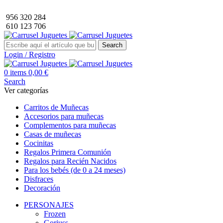
Envío GRATIS a partir de 40€ de compra (solo península).
956 320 284
610 123 706
Search
Login / Registro
0
items
0,00
€
Search
Ver categorías
Carritos de Muñecas
Accesorios para muñecas
Complementos para muñecas
Casas de muñecas
Cocinitas
Regalos Primera Comunión
Regalos para Recién Nacidos
Para los bebés (de 0 a 24 meses)
Disfraces
Decoración
PERSONAJES
Frozen
Gorjuss