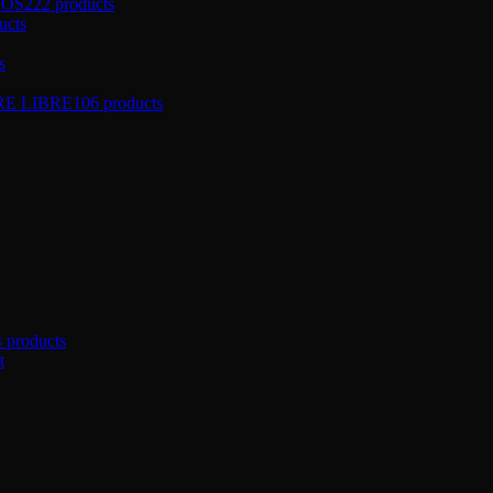
ÑOS
222 products
ucts
s
RE LIBRE
106 products
4 products
t