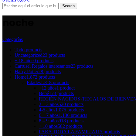
Search
noche
Categorías
Todo
products
Uncategorized
23 products
+ 18 años
0 products
Carrusel Regalos interesantes
23 products
Harry Potter
28 products
Home
1.872 products
Edades
1.818 products
+12 años
1 product
Bebé
173 products
RECIÉN NACIDOS (REGALOS DE BIENVEN
2 – 3 años
520 products
4-5 años
1.075 products
6 – 7 años
1.136 products
8 – 9 años
918 products
+ 10 años
582 products
PARA TODA LA FAMILIA
115 products