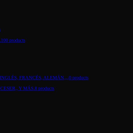
s
.
100 products
NGLÉS, FRANCÉS, ALEMÁN,,,,
0 products
CESER,, Y MÁS.
8 products