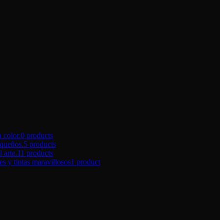
color.
0 products
queños.
5 products
arte.
11 products
tintas maravillosos
1 product