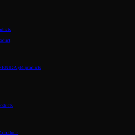
oducts
roduct
VENIDA)
44 products
roducts
2 products