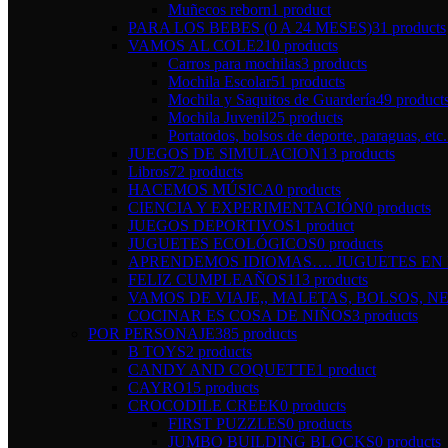
Muñecos reborn
1 product
PARA LOS BEBES (0 A 24 MESES)
31 products
VAMOS AL COLE
210 products
Carros para mochilas
3 products
Mochila Escolar
51 products
Mochila y Saquitos de Guardería
49 product
Mochila Juvenil
25 products
Portatodos, bolsos de deporte, paraguas, etc.
JUEGOS DE SIMULACION
13 products
Libros
72 products
HACEMOS MÚSICA
0 products
CIENCIA Y EXPERIMENTACIÓN
0 products
JUEGOS DEPORTIVOS
1 product
JUGUETES ECOLÓGICOS
0 products
APRENDEMOS IDIOMAS…. JUGUETES EN I
FELIZ CUMPLEAÑOS
113 products
VAMOS DE VIAJE,, MALETAS, BOLSOS, NE
COCINAR ES COSA DE NIÑOS
3 products
POR PERSONAJE
385 products
B TOYS
2 products
CANDY AND COQUETTE
1 product
CAYRO
15 products
CROCODILE CREEK
0 products
FIRST PUZZLES
0 products
JUMBO BUILDING BLOCKS
0 products