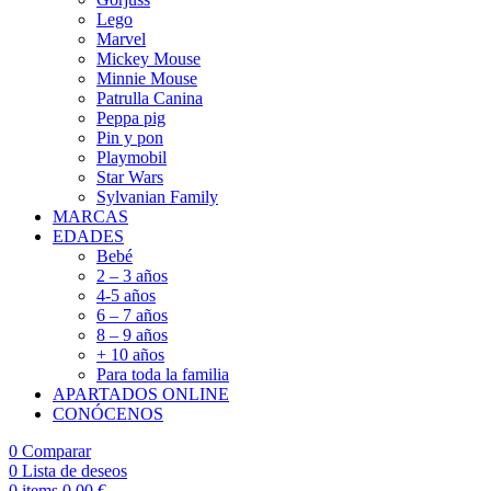
Lego
Marvel
Mickey Mouse
Minnie Mouse
Patrulla Canina
Peppa pig
Pin y pon
Playmobil
Star Wars
Sylvanian Family
MARCAS
EDADES
Bebé
2 – 3 años
4-5 años
6 – 7 años
8 – 9 años
+ 10 años
Para toda la familia
APARTADOS ONLINE
CONÓCENOS
0
Comparar
0
Lista de deseos
0
items
0,00
€