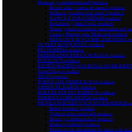
Muñecas y complementos
49 products
Bolsos sillas y carros de paseo
2 products
Muñecas y muñecos de trapo.
3 products
NANCY Y SUS COSITAS
6 products
Portabebés y Maxi Cosi
2 products
Tronas y otros accesorios para muñecos
6 pr
Cunas y Parques para Muñecos
4 products
NENUCO Y SUS COMPLEMENTOS
1 p
OUTLET BUSQUETS
31 products
PELUCHES
84 products
PREPARADOS PARA NAVIDAD
8 products
PUZZLES
75 products
RECIÉN NACIDO (SUS REGALOS DE BIEN
SuperThings
1 product
TEGU
1 product
TODOS LOS VEHÍCULOS
10 products
VAMOS AL BAÑO
6 products
PARA EL DÍA DEL PADRE
10 products
PRIMERA COMUNION
28 products
MUÑECOS BEBÉS Y SUS ACCESORIOS
28 p
Bebés llorones
1 product
Vestimos a las muñecas
9 products
Bolsos y complementos
5 products
Muñecos bebés
10 products
Muñecos con mecanismo de llanto o de risa