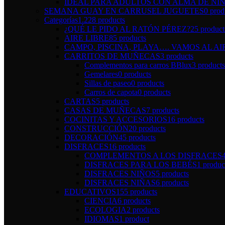
IDEAL PARA ADULTOS CON ALMA DE NI
SEMANA GUAY EN CARRUSEL JUGUETES
0 prod
Categorías
1.228 products
¿QUÉ LE PIDO AL RATÓN PÉREZ?
25 product
AIRE LIBRE
85 products
CAMPO, PISCINA, PLAYA…. VAMOS AL AI
CARRITOS DE MUÑECAS
3 products
Complementos para carros BBlux
3 products
Gemelares
0 products
Sillas de paseo
0 products
Carros de capota
0 products
CARTAS
5 products
CASAS DE MUÑECAS
7 products
COCINITAS Y ACCESORIOS
16 products
CONSTRUCCIÓN
20 products
DECORACIÓN
45 products
DISFRACES
16 products
COMPLEMENTOS A LOS DISFRACES
DISFRACES PARA LOS BEBÉS
1 produc
DISFRACES NIÑOS
5 products
DISFRACES NIÑAS
6 products
EDUCATIVOS
155 products
CIENCIA
6 products
ECOLOGIA
2 products
IDIOMAS
1 product