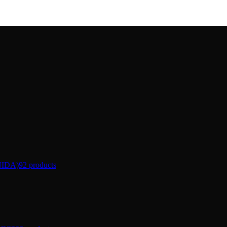
IDA)
92 products