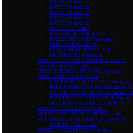
INGENIO
0 products
INGENIO
0 products
INGENIO
0 products
INGENIO
0 products
INGENIO
0 products
LOGICA
26 products
MATEMÁTICAS
10 products
PUZZLE INFANTIL
79 products
LENGUAJE
10 products
PSICOMOTRICIDAD
10 products
MOTRICIDAD
16 products
ESPECIAL DÍA DE LA MADRE
10 products
Juegos de mesa
75 products
JUEGOS DE MESA INFANTIL
54 products
MANUALIDADES
28 products
ARENAS DE COLORES: Cuadros de gran 
PARA MODELAR: lo más fácil para los pe
PINTAR-COLOREAR: Para iniciarme en el 
IMÁGENES PARA ESTAMPAR: Tampones y 
TÉCNICAS INCREÍBLES.
5 products
MATERIAL ESCOLAR
29 products
MI FIESTA DE CUMPLEAÑOS
5 products
MIS MEDIOS DE TRANSPORTE
5 products
BICICLETAS
4 products
MUÑECAS COLLECION
19 products