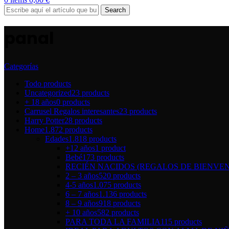
Search
panal
Categorías
Todo
products
Uncategorized
23 products
+ 18 años
0 products
Carrusel Regalos interesantes
23 products
Harry Potter
28 products
Home
1.872 products
Edades
1.818 products
+12 años
1 product
Bebé
173 products
RECIÉN NACIDOS (REGALOS DE BIENVEN
2 – 3 años
520 products
4-5 años
1.075 products
6 – 7 años
1.136 products
8 – 9 años
918 products
+ 10 años
582 products
PARA TODA LA FAMILIA
115 products