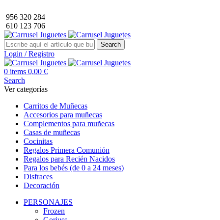
Envío GRATIS a partir de 40€ de compra (solo península).
956 320 284
610 123 706
Search
Login / Registro
0
items
0,00
€
Search
Ver categorías
Carritos de Muñecas
Accesorios para muñecas
Complementos para muñecas
Casas de muñecas
Cocinitas
Regalos Primera Comunión
Regalos para Recién Nacidos
Para los bebés (de 0 a 24 meses)
Disfraces
Decoración
PERSONAJES
Frozen
Gorjuss