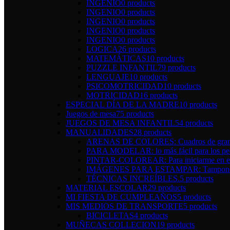
INGENIO
0 products
INGENIO
0 products
INGENIO
0 products
INGENIO
0 products
INGENIO
0 products
LOGICA
26 products
MATEMÁTICAS
10 products
PUZZLE INFANTIL
79 products
LENGUAJE
10 products
PSICOMOTRICIDAD
10 products
MOTRICIDAD
16 products
ESPECIAL DÍA DE LA MADRE
10 products
Juegos de mesa
75 products
JUEGOS DE MESA INFANTIL
54 products
MANUALIDADES
28 products
ARENAS DE COLORES: Cuadros de gran 
PARA MODELAR: lo más fácil para los pe
PINTAR-COLOREAR: Para iniciarme en el 
IMÁGENES PARA ESTAMPAR: Tampones y 
TÉCNICAS INCREÍBLES.
5 products
MATERIAL ESCOLAR
29 products
MI FIESTA DE CUMPLEAÑOS
5 products
MIS MEDIOS DE TRANSPORTE
5 products
BICICLETAS
4 products
MUÑECAS COLLECION
19 products