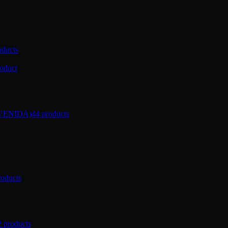
oducts
roduct
VENIDA)
44 products
roducts
2 products