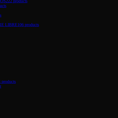
ÑOS
222 products
ucts
s
RE LIBRE
106 products
4 products
t