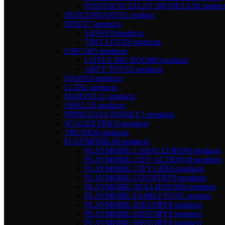
POSTER PUZZLES 200 PIEZAS
0 produc
DESCENDANTS
1 product
DISET
7 products
SASSY
0 products
TINY LOVE
0 products
DJECO
65 products
LITTLE BIG ROOM
0 products
ARTY TOYS
3 products
HAMA
0 products
LUDI
2 products
MARVEL
11 products
OBALL
0 products
PRINCESAS DISNEY
3 products
SCALEXTRIC
0 products
TRUNKI
0 products
PLAYMOBIL
86 products
PLAYMOBIL CABALLEROS
0 products
PLAYMOBIL CITY ACTION
10 products
PLAYMOBIL CITY LIFE
6 products
PLAYMOBIL COUNTRY
9 products
PLAYMOBIL DOLLHOUSE
0 products
PLAYMOBIL FAMILY FUN
1 product
PLAYMOBIL HISTORY
0 products
PLAYMOBIL HISTORY
0 products
PLAYMOBIL HISTORY
0 products