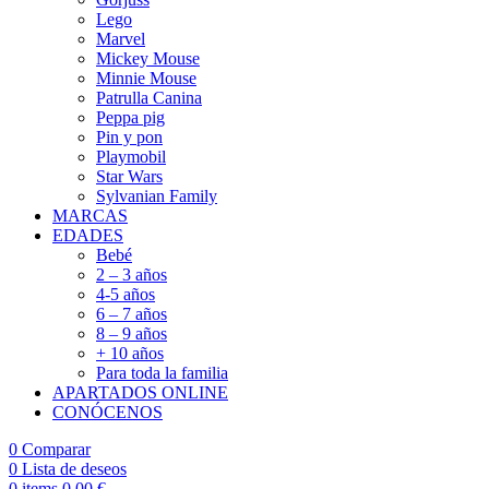
Lego
Marvel
Mickey Mouse
Minnie Mouse
Patrulla Canina
Peppa pig
Pin y pon
Playmobil
Star Wars
Sylvanian Family
MARCAS
EDADES
Bebé
2 – 3 años
4-5 años
6 – 7 años
8 – 9 años
+ 10 años
Para toda la familia
APARTADOS ONLINE
CONÓCENOS
0
Comparar
0
Lista de deseos
0
items
0,00
€