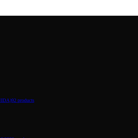
IDA)
92 products