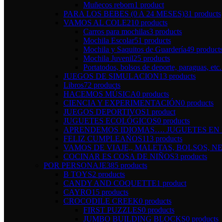
Muñecos reborn
1 product
PARA LOS BEBES (0 A 24 MESES)
31 products
VAMOS AL COLE
210 products
Carros para mochilas
3 products
Mochila Escolar
51 products
Mochila y Saquitos de Guardería
49 product
Mochila Juvenil
25 products
Portatodos, bolsos de deporte, paraguas, etc.
JUEGOS DE SIMULACION
13 products
Libros
72 products
HACEMOS MÚSICA
0 products
CIENCIA Y EXPERIMENTACIÓN
0 products
JUEGOS DEPORTIVOS
1 product
JUGUETES ECOLÓGICOS
0 products
APRENDEMOS IDIOMAS…. JUGUETES EN I
FELIZ CUMPLEAÑOS
113 products
VAMOS DE VIAJE,, MALETAS, BOLSOS, NE
COCINAR ES COSA DE NIÑOS
3 products
POR PERSONAJE
385 products
B TOYS
2 products
CANDY AND COQUETTE
1 product
CAYRO
15 products
CROCODILE CREEK
0 products
FIRST PUZZLES
0 products
JUMBO BUILDING BLOCKS
0 products