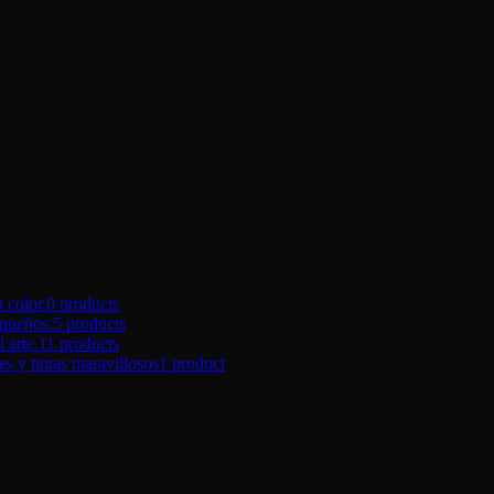
color.
0 products
queños.
5 products
arte.
11 products
tintas maravillosos
1 product