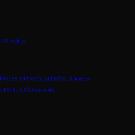
s
.
100 products
NGLÉS, FRANCÉS, ALEMÁN,,,,
0 products
CESER,, Y MÁS.
8 products