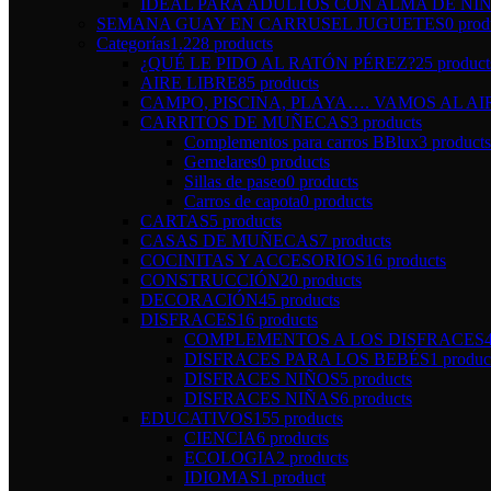
IDEAL PARA ADULTOS CON ALMA DE NI
SEMANA GUAY EN CARRUSEL JUGUETES
0 prod
Categorías
1.228 products
¿QUÉ LE PIDO AL RATÓN PÉREZ?
25 product
AIRE LIBRE
85 products
CAMPO, PISCINA, PLAYA…. VAMOS AL AI
CARRITOS DE MUÑECAS
3 products
Complementos para carros BBlux
3 products
Gemelares
0 products
Sillas de paseo
0 products
Carros de capota
0 products
CARTAS
5 products
CASAS DE MUÑECAS
7 products
COCINITAS Y ACCESORIOS
16 products
CONSTRUCCIÓN
20 products
DECORACIÓN
45 products
DISFRACES
16 products
COMPLEMENTOS A LOS DISFRACES
DISFRACES PARA LOS BEBÉS
1 produc
DISFRACES NIÑOS
5 products
DISFRACES NIÑAS
6 products
EDUCATIVOS
155 products
CIENCIA
6 products
ECOLOGIA
2 products
IDIOMAS
1 product