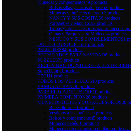
Muñecas y complementos
49 products
Bolsos sillas y carros de paseo
2 products
Muñecas y muñecos de trapo.
3 products
NANCY Y SUS COSITAS
6 products
Portabebés y Maxi Cosi
2 products
Tronas y otros accesorios para muñecos
6 pr
Cunas y Parques para Muñecos
4 products
NENUCO Y SUS COMPLEMENTOS
1 p
OUTLET BUSQUETS
31 products
PELUCHES
84 products
PREPARADOS PARA NAVIDAD
8 products
PUZZLES
75 products
RECIÉN NACIDO (SUS REGALOS DE BIEN
SuperThings
1 product
TEGU
1 product
TODOS LOS VEHÍCULOS
10 products
VAMOS AL BAÑO
6 products
PARA EL DÍA DEL PADRE
10 products
PRIMERA COMUNION
28 products
MUÑECOS BEBÉS Y SUS ACCESORIOS
28 p
Bebés llorones
1 product
Vestimos a las muñecas
9 products
Bolsos y complementos
5 products
Muñecos bebés
10 products
Muñecos con mecanismo de llanto o de risa