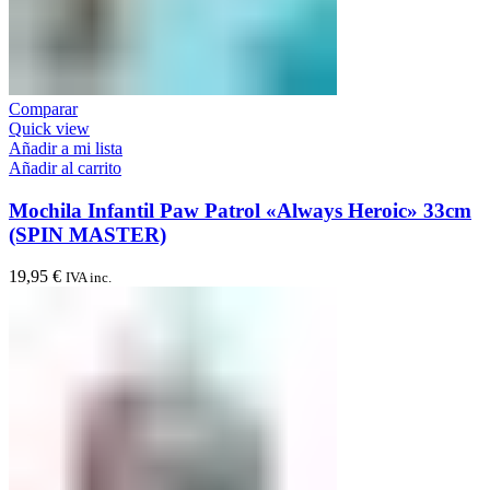
Comparar
Quick view
Añadir a mi lista
Añadir al carrito
Mochila Infantil Paw Patrol «Always Heroic» 33cm
(SPIN MASTER)
19,95
€
IVA inc.