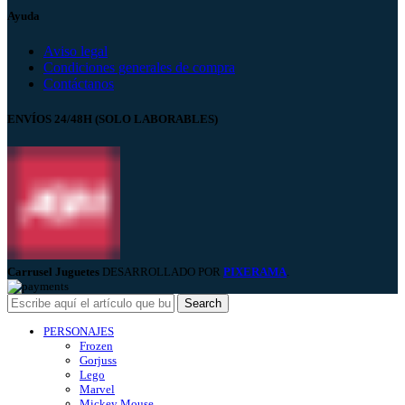
Ayuda
Aviso legal
Condiciones generales de compra
Contáctanos
ENVÍOS 24/48H (SOLO LABORABLES)
Carrusel Juguetes
DESARROLLADO POR
PIXERAMA
.
Search
PERSONAJES
Frozen
Gorjuss
Lego
Marvel
Mickey Mouse