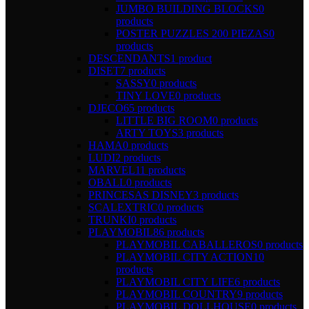
JUMBO BUILDING BLOCKS
0
products
POSTER PUZZLES 200 PIEZAS
0
products
DESCENDANTS
1 product
DISET
7 products
SASSY
0 products
TINY LOVE
0 products
DJECO
65 products
LITTLE BIG ROOM
0 products
ARTY TOYS
3 products
HAMA
0 products
LUDI
2 products
MARVEL
11 products
OBALL
0 products
PRINCESAS DISNEY
3 products
SCALEXTRIC
0 products
TRUNKI
0 products
PLAYMOBIL
86 products
PLAYMOBIL CABALLEROS
0 products
PLAYMOBIL CITY ACTION
10
products
PLAYMOBIL CITY LIFE
6 products
PLAYMOBIL COUNTRY
9 products
PLAYMOBIL DOLLHOUSE
0 products