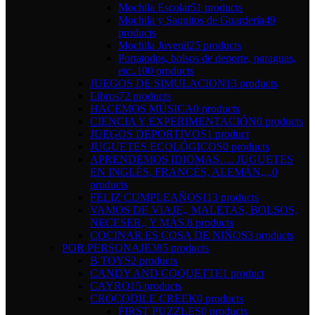
Mochila Escolar
51 products
Mochila y Saquitos de Guardería
49
products
Mochila Juvenil
25 products
Portatodos, bolsos de deporte, paraguas,
etc..
100 products
JUEGOS DE SIMULACION
13 products
Libros
72 products
HACEMOS MÚSICA
0 products
CIENCIA Y EXPERIMENTACIÓN
0 products
JUEGOS DEPORTIVOS
1 product
JUGUETES ECOLÓGICOS
0 products
APRENDEMOS IDIOMAS…. JUGUETES
EN INGLÉS, FRANCÉS, ALEMÁN,,,,
0
products
FELIZ CUMPLEAÑOS
113 products
VAMOS DE VIAJE,, MALETAS, BOLSOS,
NECESER,, Y MÁS.
8 products
COCINAR ES COSA DE NIÑOS
3 products
POR PERSONAJE
385 products
B TOYS
2 products
CANDY AND COQUETTE
1 product
CAYRO
15 products
CROCODILE CREEK
0 products
FIRST PUZZLES
0 products