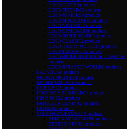
LEGO ELVES
0 products
LEGO FRIENDS
0 products
LEGO JUNIORS
0 products
LEGO MINECRAFT
0 products
LEGO NINJAGO
2 products
LEGO STAR WARS
0 products
LEGO SUPER MARIO
1 product
LEGO CLASSIC
2 products
LEGO HARRY POTTER
0 products
LEGO TECHNIC
2 products
LEGO SUPER HEROES DC COMICS
0
products
LEGO JURASSIC WORLD
0 products
LADYBUG
8 products
MICKEY MOUSE
14 products
MINNIE MOUSE
10 products
PEPPA PIG
32 products
POCOYO Y SU MUNDO
1 product
PIN Y PON
28 products
PATRULLA CANINA
2 products
FROZEN
3 products
SYLVANIAN FAMILY
13 products
ALDEA SYLVANIAN
0 products
BEBÉS Y NIÑOS
1 product