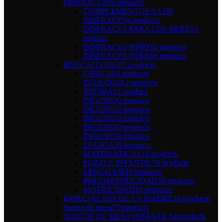
DISFRACES
16 products
COMPLEMENTOS A LOS
DISFRACES
4 products
DISFRACES PARA LOS BEBÉS
1
product
DISFRACES NIÑOS
5 products
DISFRACES NIÑAS
6 products
EDUCATIVOS
155 products
CIENCIA
6 products
ECOLOGIA
2 products
IDIOMAS
1 product
INGENIO
0 products
INGENIO
0 products
INGENIO
0 products
INGENIO
0 products
INGENIO
0 products
LOGICA
26 products
MATEMÁTICAS
10 products
PUZZLE INFANTIL
79 products
LENGUAJE
10 products
PSICOMOTRICIDAD
10 products
MOTRICIDAD
16 products
ESPECIAL DÍA DE LA MADRE
10 products
Juegos de mesa
75 products
JUEGOS DE MESA INFANTIL
54 products