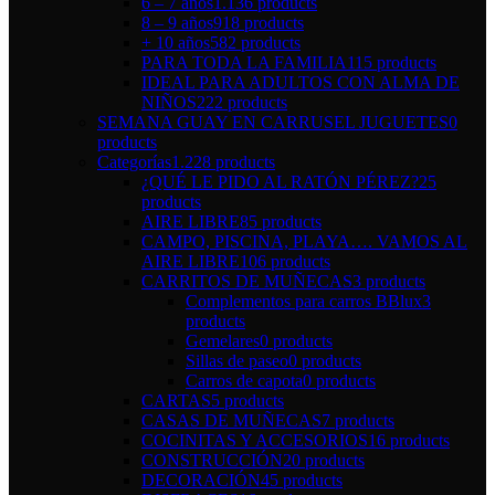
6 – 7 años
1.136 products
8 – 9 años
918 products
+ 10 años
582 products
PARA TODA LA FAMILIA
115 products
IDEAL PARA ADULTOS CON ALMA DE
NIÑOS
222 products
SEMANA GUAY EN CARRUSEL JUGUETES
0
products
Categorías
1.228 products
¿QUÉ LE PIDO AL RATÓN PÉREZ?
25
products
AIRE LIBRE
85 products
CAMPO, PISCINA, PLAYA…. VAMOS AL
AIRE LIBRE
106 products
CARRITOS DE MUÑECAS
3 products
Complementos para carros BBlux
3
products
Gemelares
0 products
Sillas de paseo
0 products
Carros de capota
0 products
CARTAS
5 products
CASAS DE MUÑECAS
7 products
COCINITAS Y ACCESORIOS
16 products
CONSTRUCCIÓN
20 products
DECORACIÓN
45 products