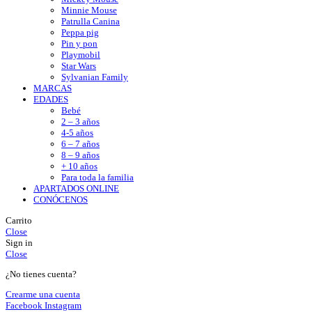
Minnie Mouse
Patrulla Canina
Peppa pig
Pin y pon
Playmobil
Star Wars
Sylvanian Family
MARCAS
EDADES
Bebé
2 – 3 años
4-5 años
6 – 7 años
8 – 9 años
+ 10 años
Para toda la familia
APARTADOS ONLINE
CONÓCENOS
Carrito
Close
Sign in
Close
¿No tienes cuenta?
Crearme una cuenta
Facebook
Instagram