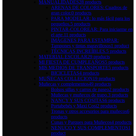
MANUALIDADES
28 products
ARENAS DE COLORES: Cuadros de
gran color.
0 products
PARA MODELAR: lo más fácil para los
pequeños.
5 products
PINTAR-COLOREAR: Para iniciarme en
el arte.
11 products
IMÁGENES PARA ESTAMPAR:
Tampones y tintas maravillosos
1 product
TÉCNICAS INCREÍBLES.
5 products
MATERIAL ESCOLAR
29 products
MI FIESTA DE CUMPLEAÑOS
5 products
MIS MEDIOS DE TRANSPORTE
5 products
BICICLETAS
4 products
MUÑECAS COLLECION
19 products
Muñecas y complementos
49 products
Bolsos sillas y carros de paseo
2 products
Muñecas y muñecos de trapo.
3 products
NANCY Y SUS COSITAS
6 products
Portabebés y Maxi Cosi
2 products
Tronas y otros accesorios para muñecos
6
products
Cunas y Parques para Muñecos
4 products
NENUCO Y SUS COMPLEMENTOS
1
product