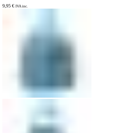
9,95
€
IVA inc.