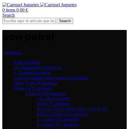
0
items
0,00
€
Search
Search
paw patrol
Categorías
Todo
products
Uncategorized
23 products
+ 18 años
0 products
Carrusel Regalos interesantes
23 products
Harry Potter
28 products
Home
1.872 products
Edades
1.818 products
+12 años
1 product
Bebé
173 products
RECIÉN NACIDOS (REGALOS DE
BIENVENIDA)
92 products
2 – 3 años
520 products
4-5 años
1.075 products