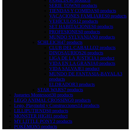
FAMILIAS
0 products
SERIE TOWN
0 products
TIENDAS Y COMIDAS
0 products
VACACIONES FAMLIARES
0 products
VEHÍCULOS
12 products
SET HABITACIONES
0 products
PROFESIONES
0 products
MUNDO SYLVANIAN
0 products
SCHLEICH
47 products
CLUB DEL CABALLO
2 products
DINOSAURIOS
26 products
LIGA DE LA JUSTICIA
1 product
VIDA EN LA GRANJA
0 products
VIDA SALVAJE
1 product
MUNDO DE FANTASIA-BAYALA
3
products
ELDRADOR
3 products
STAR WARS
7 products
Juguetes Montessori
30 products
LEGO ANIMAL CROSSING
0 products
Lego, Playmobil y Construcciones
14 products
LILLIPUTIENDS
0 products
MONSTER HIGH
1 product
MY LITTLE PONY
2 products
POKÉMON
5 products