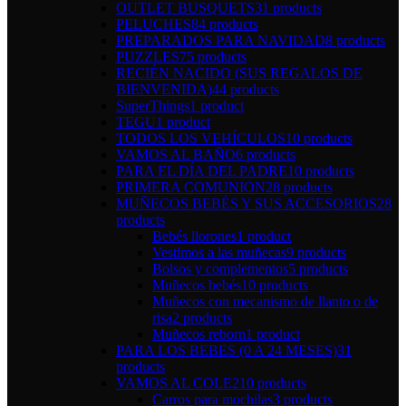
OUTLET BUSQUETS
31 products
PELUCHES
84 products
PREPARADOS PARA NAVIDAD
8 products
PUZZLES
75 products
RECIÉN NACIDO (SUS REGALOS DE
BIENVENIDA)
44 products
SuperThings
1 product
TEGU
1 product
TODOS LOS VEHÍCULOS
10 products
VAMOS AL BAÑO
6 products
PARA EL DÍA DEL PADRE
10 products
PRIMERA COMUNION
28 products
MUÑECOS BEBÉS Y SUS ACCESORIOS
28
products
Bebés llorones
1 product
Vestimos a las muñecas
9 products
Bolsos y complementos
5 products
Muñecos bebés
10 products
Muñecos con mecanismo de llanto o de
risa
2 products
Muñecos reborn
1 product
PARA LOS BEBES (0 A 24 MESES)
31
products
VAMOS AL COLE
210 products
Carros para mochilas
3 products