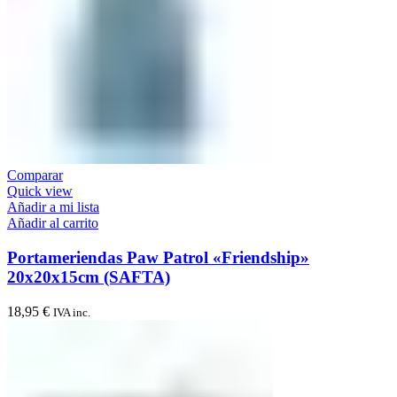
Comparar
Quick view
Añadir a mi lista
Añadir al carrito
Portameriendas Paw Patrol «Friendship»
20x20x15cm (SAFTA)
18,95
€
IVA inc.