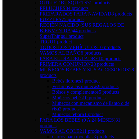
OUTLET BUSQUETS
31 products
PELUCHES
84 products
PREPARADOS PARA NAVIDAD
8 products
PUZZLES
75 products
RECIÉN NACIDO (SUS REGALOS DE
BIENVENIDA)
44 products
SuperThings
1 product
TEGU
1 product
TODOS LOS VEHÍCULOS
10 products
VAMOS AL BAÑO
6 products
PARA EL DÍA DEL PADRE
10 products
PRIMERA COMUNION
28 products
MUÑECOS BEBÉS Y SUS ACCESORIOS
28
products
Bebés llorones
1 product
Vestimos a las muñecas
9 products
Bolsos y complementos
5 products
Muñecos bebés
10 products
Muñecos con mecanismo de llanto o de
risa
2 products
Muñecos reborn
1 product
PARA LOS BEBES (0 A 24 MESES)
31
products
VAMOS AL COLE
211 products
Carros para mochilas
3 products