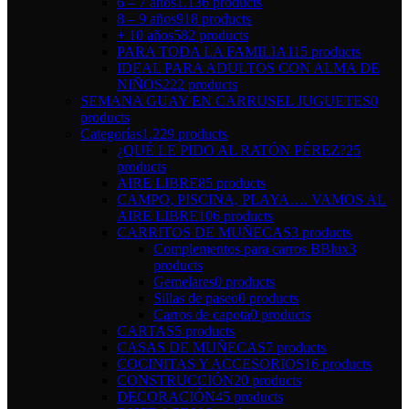
6 – 7 años
1.136 products
8 – 9 años
918 products
+ 10 años
582 products
PARA TODA LA FAMILIA
115 products
IDEAL PARA ADULTOS CON ALMA DE
NIÑOS
222 products
SEMANA GUAY EN CARRUSEL JUGUETES
0
products
Categorías
1.229 products
¿QUÉ LE PIDO AL RATÓN PÉREZ?
25
products
AIRE LIBRE
85 products
CAMPO, PISCINA, PLAYA…. VAMOS AL
AIRE LIBRE
106 products
CARRITOS DE MUÑECAS
3 products
Complementos para carros BBlux
3
products
Gemelares
0 products
Sillas de paseo
0 products
Carros de capota
0 products
CARTAS
5 products
CASAS DE MUÑECAS
7 products
COCINITAS Y ACCESORIOS
16 products
CONSTRUCCIÓN
20 products
DECORACIÓN
45 products