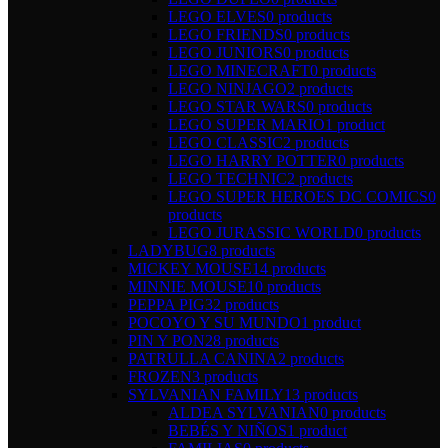
LEGO ELVES
0 products
LEGO FRIENDS
0 products
LEGO JUNIORS
0 products
LEGO MINECRAFT
0 products
LEGO NINJAGO
2 products
LEGO STAR WARS
0 products
LEGO SUPER MARIO
1 product
LEGO CLASSIC
2 products
LEGO HARRY POTTER
0 products
LEGO TECHNIC
2 products
LEGO SUPER HEROES DC COMICS
0
products
LEGO JURASSIC WORLD
0 products
LADYBUG
8 products
MICKEY MOUSE
14 products
MINNIE MOUSE
10 products
PEPPA PIG
32 products
POCOYO Y SU MUNDO
1 product
PIN Y PON
28 products
PATRULLA CANINA
2 products
FROZEN
3 products
SYLVANIAN FAMILY
13 products
ALDEA SYLVANIAN
0 products
BEBÉS Y NIÑOS
1 product