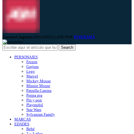
Carrusel Juguetes
DESARROLLADO POR
PIXERAMA
.
Search
PERSONAJES
Frozen
Gorjuss
Lego
Marvel
Mickey Mouse
Minnie Mouse
Patrulla Canina
Peppa pig
Pin y pon
Playmobil
Star Wars
Sylvanian Family
MARCAS
EDADES
Bebé
2 – 3 años