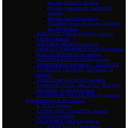
Mochila Escolar
51 products
Mochila y Saquitos de Guardería
50
products
Mochila Juvenil
25 products
Portatodos, bolsos de deporte, paraguas,
etc..
100 products
JUEGOS DE SIMULACION
13 products
Libros
72 products
HACEMOS MÚSICA
0 products
CIENCIA Y EXPERIMENTACIÓN
0 products
JUEGOS DEPORTIVOS
1 product
JUGUETES ECOLÓGICOS
0 products
APRENDEMOS IDIOMAS…. JUGUETES
EN INGLÉS, FRANCÉS, ALEMÁN,,,,
0
products
FELIZ CUMPLEAÑOS
113 products
VAMOS DE VIAJE,, MALETAS, BOLSOS,
NECESER,, Y MÁS.
8 products
COCINAR ES COSA DE NIÑOS
3 products
POR PERSONAJE
385 products
B TOYS
2 products
CANDY AND COQUETTE
1 product
CAYRO
15 products
CROCODILE CREEK
0 products
FIRST PUZZLES
0 products