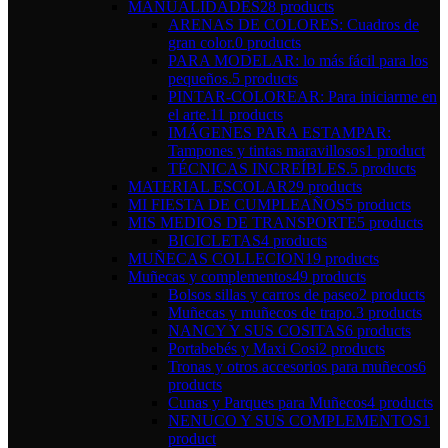
MANUALIDADES
28 products
ARENAS DE COLORES: Cuadros de
gran color.
0 products
PARA MODELAR: lo más fácil para los
pequeños.
5 products
PINTAR-COLOREAR: Para iniciarme en
el arte.
11 products
IMÁGENES PARA ESTAMPAR:
Tampones y tintas maravillosos
1 product
TÉCNICAS INCREÍBLES.
5 products
MATERIAL ESCOLAR
29 products
MI FIESTA DE CUMPLEAÑOS
5 products
MIS MEDIOS DE TRANSPORTE
5 products
BICICLETAS
4 products
MUÑECAS COLLECION
19 products
Muñecas y complementos
49 products
Bolsos sillas y carros de paseo
2 products
Muñecas y muñecos de trapo.
3 products
NANCY Y SUS COSITAS
6 products
Portabebés y Maxi Cosi
2 products
Tronas y otros accesorios para muñecos
6
products
Cunas y Parques para Muñecos
4 products
NENUCO Y SUS COMPLEMENTOS
1
product