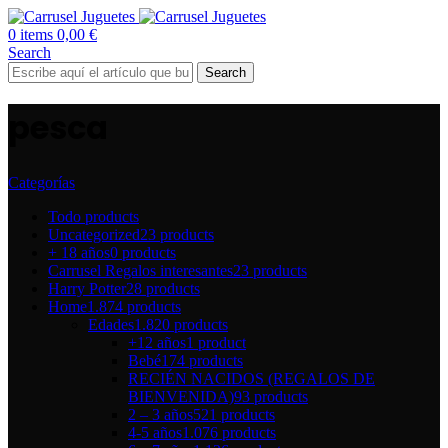
0
items
0,00
€
Search
Search
pesca
Categorías
Todo
products
Uncategorized
23 products
+ 18 años
0 products
Carrusel Regalos interesantes
23 products
Harry Potter
28 products
Home
1.874 products
Edades
1.820 products
+12 años
1 product
Bebé
174 products
RECIÉN NACIDOS (REGALOS DE
BIENVENIDA)
93 products
2 – 3 años
521 products
4-5 años
1.076 products