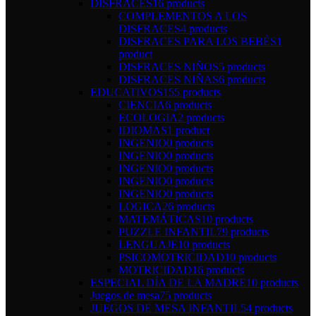
DISFRACES
16 products
COMPLEMENTOS A LOS
DISFRACES
4 products
DISFRACES PARA LOS BEBÉS
1
product
DISFRACES NIÑOS
5 products
DISFRACES NIÑAS
6 products
EDUCATIVOS
155 products
CIENCIA
6 products
ECOLOGIA
2 products
IDIOMAS
1 product
INGENIO
0 products
INGENIO
0 products
INGENIO
0 products
INGENIO
0 products
INGENIO
0 products
LOGICA
26 products
MATEMÁTICAS
10 products
PUZZLE INFANTIL
79 products
LENGUAJE
10 products
PSICOMOTRICIDAD
10 products
MOTRICIDAD
16 products
ESPECIAL DÍA DE LA MADRE
10 products
Juegos de mesa
75 products
JUEGOS DE MESA INFANTIL
54 products