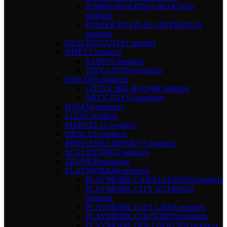
JUMBO BUILDING BLOCKS
0
products
POSTER PUZZLES 200 PIEZAS
0
products
DESCENDANTS
1 product
DISET
7 products
SASSY
0 products
TINY LOVE
0 products
DJECO
65 products
LITTLE BIG ROOM
0 products
ARTY TOYS
3 products
HAMA
0 products
LUDI
2 products
MARVEL
11 products
OBALL
0 products
PRINCESAS DISNEY
3 products
SCALEXTRIC
0 products
TRUNKI
0 products
PLAYMOBIL
86 products
PLAYMOBIL CABALLEROS
0 products
PLAYMOBIL CITY ACTION
10
products
PLAYMOBIL CITY LIFE
6 products
PLAYMOBIL COUNTRY
9 products
PLAYMOBIL DOLLHOUSE
0 products