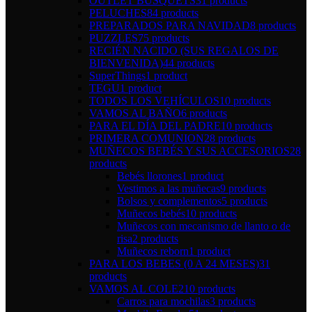
OUTLET BUSQUETS
31 products
PELUCHES
84 products
PREPARADOS PARA NAVIDAD
8 products
PUZZLES
75 products
RECIÉN NACIDO (SUS REGALOS DE
BIENVENIDA)
44 products
SuperThings
1 product
TEGU
1 product
TODOS LOS VEHÍCULOS
10 products
VAMOS AL BAÑO
6 products
PARA EL DÍA DEL PADRE
10 products
PRIMERA COMUNION
28 products
MUÑECOS BEBÉS Y SUS ACCESORIOS
28
products
Bebés llorones
1 product
Vestimos a las muñecas
9 products
Bolsos y complementos
5 products
Muñecos bebés
10 products
Muñecos con mecanismo de llanto o de
risa
2 products
Muñecos reborn
1 product
PARA LOS BEBES (0 A 24 MESES)
31
products
VAMOS AL COLE
210 products
Carros para mochilas
3 products