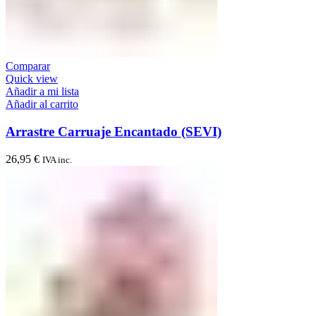
Comparar
Quick view
Añadir a mi lista
Añadir al carrito
Arrastre Carruaje Encantado (SEVI)
26,95
€
IVA inc.