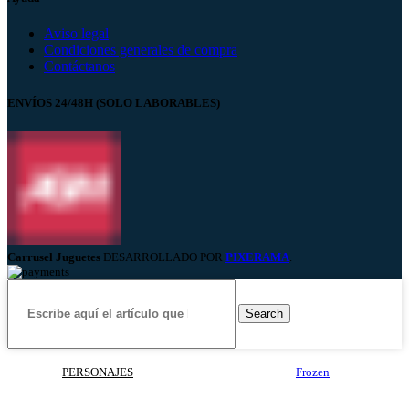
Aviso legal
Condiciones generales de compra
Contáctanos
ENVÍOS 24/48H (SOLO LABORABLES)
Carrusel Juguetes
DESARROLLADO POR
PIXERAMA
.
Search
PERSONAJES
Frozen