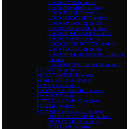
LEGO ELVES
0 products
LEGO FRIENDS
0 products
LEGO JUNIORS
0 products
LEGO MINECRAFT
0 products
LEGO NINJAGO
2 products
LEGO STAR WARS
0 products
LEGO SUPER MARIO
1 product
LEGO CLASSIC
2 products
LEGO HARRY POTTER
0 products
LEGO TECHNIC
2 products
LEGO SUPER HEROES DC COMICS
0
products
LEGO JURASSIC WORLD
0 products
LADYBUG
8 products
MICKEY MOUSE
14 products
MINNIE MOUSE
10 products
PEPPA PIG
32 products
POCOYO Y SU MUNDO
1 product
PIN Y PON
28 products
PATRULLA CANINA
2 products
FROZEN
3 products
SYLVANIAN FAMILY
13 products
ALDEA SYLVANIAN
0 products
BEBÉS Y NIÑOS
1 product
FAMILIAS
0 products