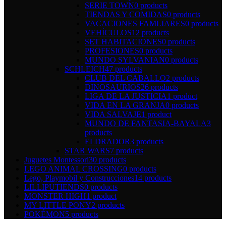
SERIE TOWN
0 products
TIENDAS Y COMIDAS
0 products
VACACIONES FAMLIARES
0 products
VEHÍCULOS
12 products
SET HABITACIONES
0 products
PROFESIONES
0 products
MUNDO SYLVANIAN
0 products
SCHLEICH
47 products
CLUB DEL CABALLO
2 products
DINOSAURIOS
26 products
LIGA DE LA JUSTICIA
1 product
VIDA EN LA GRANJA
0 products
VIDA SALVAJE
1 product
MUNDO DE FANTASIA-BAYALA
3
products
ELDRADOR
3 products
STAR WARS
7 products
Juguetes Montessori
30 products
LEGO ANIMAL CROSSING
0 products
Lego, Playmobil y Construcciones
14 products
LILLIPUTIENDS
0 products
MONSTER HIGH
1 product
MY LITTLE PONY
2 products
POKÉMON
5 products