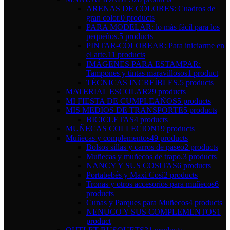
ARENAS DE COLORES: Cuadros de
gran color.
0 products
PARA MODELAR: lo más fácil para los
pequeños.
5 products
PINTAR-COLOREAR: Para iniciarme en
el arte.
11 products
IMÁGENES PARA ESTAMPAR:
Tampones y tintas maravillosos
1 product
TÉCNICAS INCREÍBLES.
5 products
MATERIAL ESCOLAR
29 products
MI FIESTA DE CUMPLEAÑOS
5 products
MIS MEDIOS DE TRANSPORTE
5 products
BICICLETAS
4 products
MUÑECAS COLLECION
19 products
Muñecas y complementos
49 products
Bolsos sillas y carros de paseo
2 products
Muñecas y muñecos de trapo.
3 products
NANCY Y SUS COSITAS
6 products
Portabebés y Maxi Cosi
2 products
Tronas y otros accesorios para muñecos
6
products
Cunas y Parques para Muñecos
4 products
NENUCO Y SUS COMPLEMENTOS
1
product