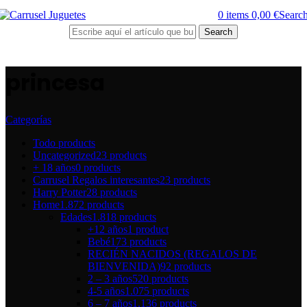
0
items
0,00
€
Searc
Search
princesa
Categorías
Todo
products
Uncategorized
23 products
+ 18 años
0 products
Carrusel Regalos interesantes
23 products
Harry Potter
28 products
Home
1.872 products
Edades
1.818 products
+12 años
1 product
Bebé
173 products
RECIÉN NACIDOS (REGALOS DE
BIENVENIDA)
92 products
2 – 3 años
520 products
4-5 años
1.075 products
6 – 7 años
1.136 products