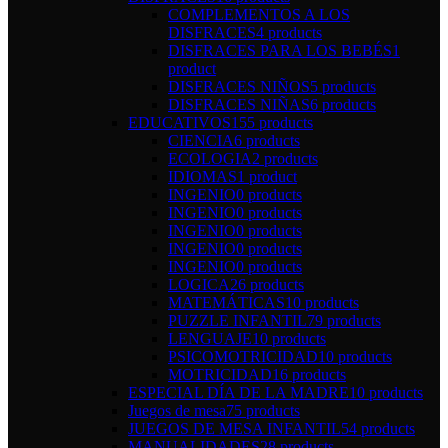
COMPLEMENTOS A LOS
DISFRACES
4 products
DISFRACES PARA LOS BEBÉS
1
product
DISFRACES NIÑOS
5 products
DISFRACES NIÑAS
6 products
EDUCATIVOS
155 products
CIENCIA
6 products
ECOLOGIA
2 products
IDIOMAS
1 product
INGENIO
0 products
INGENIO
0 products
INGENIO
0 products
INGENIO
0 products
INGENIO
0 products
LOGICA
26 products
MATEMÁTICAS
10 products
PUZZLE INFANTIL
79 products
LENGUAJE
10 products
PSICOMOTRICIDAD
10 products
MOTRICIDAD
16 products
ESPECIAL DÍA DE LA MADRE
10 products
Juegos de mesa
75 products
JUEGOS DE MESA INFANTIL
54 products
MANUALIDADES
28 products