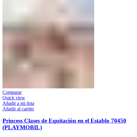
Comparar
Quick view
Añadir a mi lista
Añadir al carrito
Princess Clases de Equitación en el Establo 70450
(PLAYMOBIL)