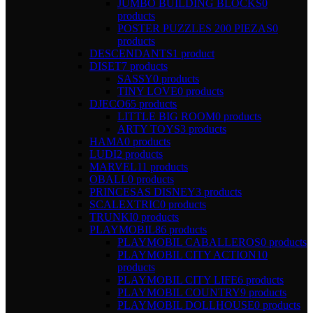
JUMBO BUILDING BLOCKS
0
products
POSTER PUZZLES 200 PIEZAS
0
products
DESCENDANTS
1 product
DISET
7 products
SASSY
0 products
TINY LOVE
0 products
DJECO
65 products
LITTLE BIG ROOM
0 products
ARTY TOYS
3 products
HAMA
0 products
LUDI
2 products
MARVEL
11 products
OBALL
0 products
PRINCESAS DISNEY
3 products
SCALEXTRIC
0 products
TRUNKI
0 products
PLAYMOBIL
86 products
PLAYMOBIL CABALLEROS
0 products
PLAYMOBIL CITY ACTION
10
products
PLAYMOBIL CITY LIFE
6 products
PLAYMOBIL COUNTRY
9 products
PLAYMOBIL DOLLHOUSE
0 products