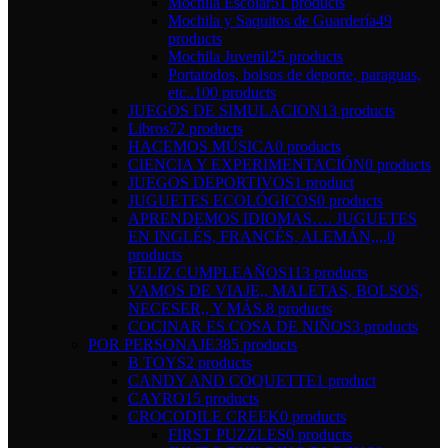
Mochila Escolar
51 products
Mochila y Saquitos de Guardería
49
products
Mochila Juvenil
25 products
Portatodos, bolsos de deporte, paraguas,
etc..
100 products
JUEGOS DE SIMULACION
13 products
Libros
72 products
HACEMOS MÚSICA
0 products
CIENCIA Y EXPERIMENTACIÓN
0 products
JUEGOS DEPORTIVOS
1 product
JUGUETES ECOLÓGICOS
0 products
APRENDEMOS IDIOMAS…. JUGUETES
EN INGLÉS, FRANCÉS, ALEMÁN,,,,
0
products
FELIZ CUMPLEAÑOS
113 products
VAMOS DE VIAJE,, MALETAS, BOLSOS,
NECESER,, Y MÁS.
8 products
COCINAR ES COSA DE NIÑOS
3 products
POR PERSONAJE
385 products
B TOYS
2 products
CANDY AND COQUETTE
1 product
CAYRO
15 products
CROCODILE CREEK
0 products
FIRST PUZZLES
0 products