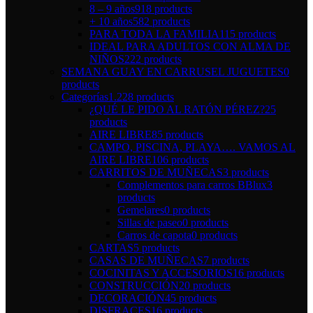
8 – 9 años
918 products
+ 10 años
582 products
PARA TODA LA FAMILIA
115 products
IDEAL PARA ADULTOS CON ALMA DE
NIÑOS
222 products
SEMANA GUAY EN CARRUSEL JUGUETES
0
products
Categorías
1.228 products
¿QUÉ LE PIDO AL RATÓN PÉREZ?
25
products
AIRE LIBRE
85 products
CAMPO, PISCINA, PLAYA…. VAMOS AL
AIRE LIBRE
106 products
CARRITOS DE MUÑECAS
3 products
Complementos para carros BBlux
3
products
Gemelares
0 products
Sillas de paseo
0 products
Carros de capota
0 products
CARTAS
5 products
CASAS DE MUÑECAS
7 products
COCINITAS Y ACCESORIOS
16 products
CONSTRUCCIÓN
20 products
DECORACIÓN
45 products
DISFRACES
16 products