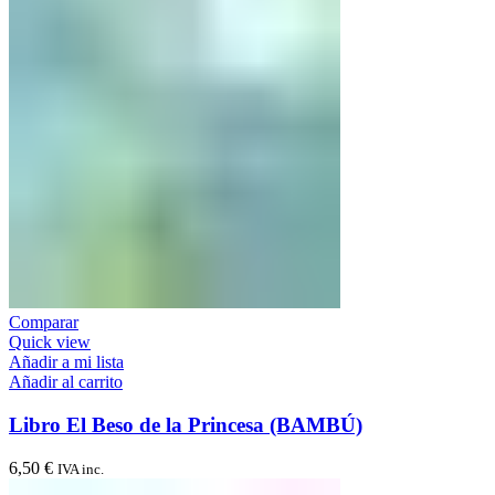
Comparar
Quick view
Añadir a mi lista
Añadir al carrito
Libro El Beso de la Princesa (BAMBÚ)
6,50
€
IVA inc.