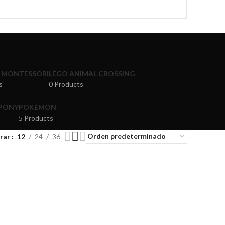
 MONTESSORI
LEGO ANIMAL CROSSING
s
0 Products
 PONY
POKÉMON
5 Products
rar
12
24
36