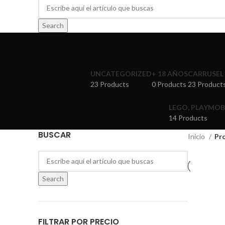
Search
UNCATEGORIZED
+ 18 AÑOS
CARRUSEL
23 Products
0 Products
23 Product
LEGO, PLAYMOB
14 Products
BUSCAR
Inicio
Pr
Search
FILTRAR POR PRECIO