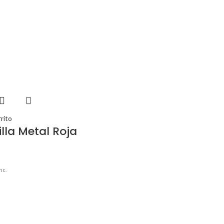
rrito
illa Metal Roja
)
nc.