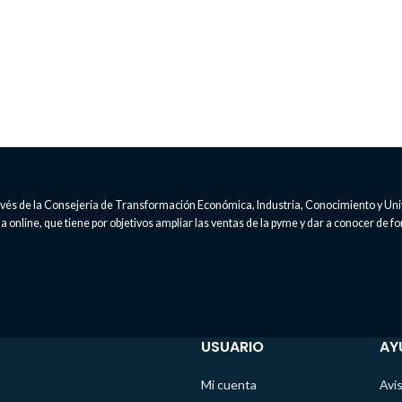
través de la Consejería de Transformación Económica, Industria, Conocimiento y Un
 online, que tiene por objetivos ampliar las ventas de la pyme y dar a conocer de fo
USUARIO
AY
Mi cuenta
Avis