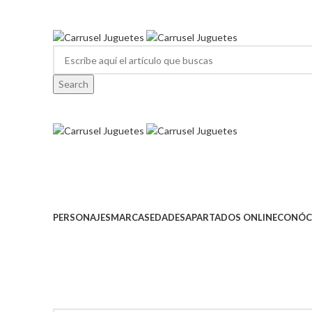
Envío GRATIS a partir de 40€ de compra (solo península).
956 320 284
610 123 706
Search
Ver categorías
PERSONAJES
MARCAS
EDADES
APARTADOS ONLINE
CONÓC