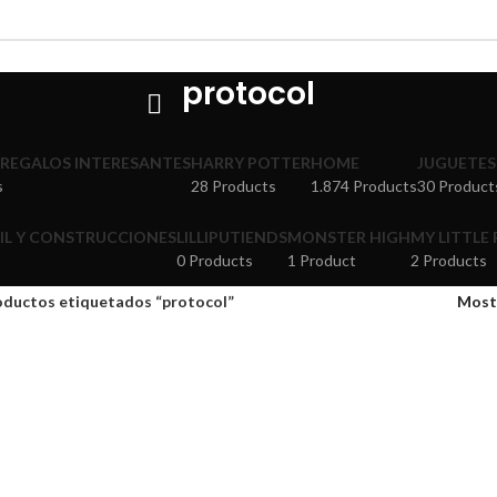
protocol
 REGALOS INTERESANTES
HARRY POTTER
HOME
JUGUETES
s
28 Products
1.874 Products
30 Product
IL Y CONSTRUCCIONES
LILLIPUTIENDS
MONSTER HIGH
MY LITTLE
0 Products
1 Product
2 Products
oductos etiquetados “protocol”
Most