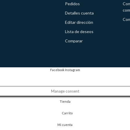
Pedidos
Con
com
Detalles cuenta
Con
Editar dirección
Lista de deseos
Comparar
Facebook
Instagram
Manage consent
Tienda
Carrito
Mi cuenta