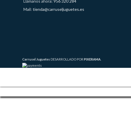
Llámanos ahora:
956 320 284
Mail:
tienda@carruseljuguetes.es
Carrusel Juguetes
DESARROLLADO POR
PIXERAMA
.