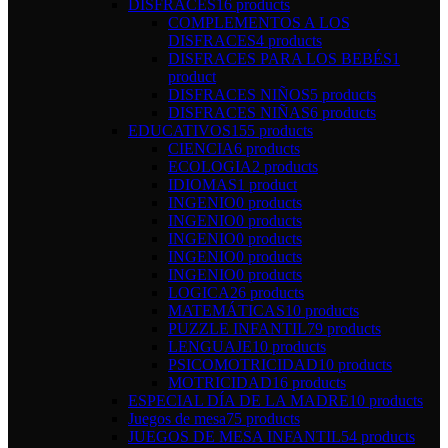
DISFRACES
16 products
COMPLEMENTOS A LOS
DISFRACES
4 products
DISFRACES PARA LOS BEBÉS
1
product
DISFRACES NIÑOS
5 products
DISFRACES NIÑAS
6 products
EDUCATIVOS
155 products
CIENCIA
6 products
ECOLOGIA
2 products
IDIOMAS
1 product
INGENIO
0 products
INGENIO
0 products
INGENIO
0 products
INGENIO
0 products
INGENIO
0 products
LOGICA
26 products
MATEMÁTICAS
10 products
PUZZLE INFANTIL
79 products
LENGUAJE
10 products
PSICOMOTRICIDAD
10 products
MOTRICIDAD
16 products
ESPECIAL DÍA DE LA MADRE
10 products
Juegos de mesa
75 products
JUEGOS DE MESA INFANTIL
54 products