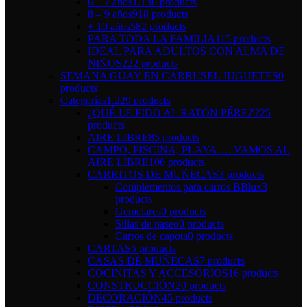
6 – 7 años
1.136 products
8 – 9 años
918 products
+ 10 años
582 products
PARA TODA LA FAMILIA
115 products
IDEAL PARA ADULTOS CON ALMA DE
NIÑOS
222 products
SEMANA GUAY EN CARRUSEL JUGUETES
0
products
Categorías
1.229 products
¿QUÉ LE PIDO AL RATÓN PÉREZ?
25
products
AIRE LIBRE
85 products
CAMPO, PISCINA, PLAYA…. VAMOS AL
AIRE LIBRE
106 products
CARRITOS DE MUÑECAS
3 products
Complementos para carros BBlux
3
products
Gemelares
0 products
Sillas de paseo
0 products
Carros de capota
0 products
CARTAS
5 products
CASAS DE MUÑECAS
7 products
COCINITAS Y ACCESORIOS
16 products
CONSTRUCCIÓN
20 products
DECORACIÓN
45 products