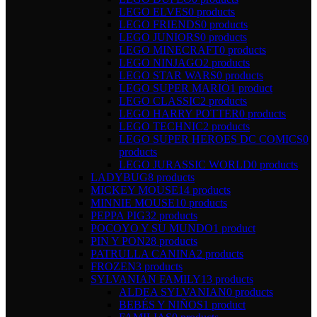
LEGO ELVES
0 products
LEGO FRIENDS
0 products
LEGO JUNIORS
0 products
LEGO MINECRAFT
0 products
LEGO NINJAGO
2 products
LEGO STAR WARS
0 products
LEGO SUPER MARIO
1 product
LEGO CLASSIC
2 products
LEGO HARRY POTTER
0 products
LEGO TECHNIC
2 products
LEGO SUPER HEROES DC COMICS
0
products
LEGO JURASSIC WORLD
0 products
LADYBUG
8 products
MICKEY MOUSE
14 products
MINNIE MOUSE
10 products
PEPPA PIG
32 products
POCOYO Y SU MUNDO
1 product
PIN Y PON
28 products
PATRULLA CANINA
2 products
FROZEN
3 products
SYLVANIAN FAMILY
13 products
ALDEA SYLVANIAN
0 products
BEBÉS Y NIÑOS
1 product