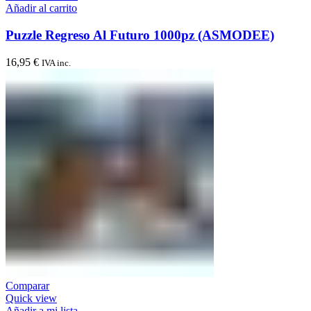
Añadir al carrito
Puzzle Regreso Al Futuro 1000pz (ASMODEE)
16,95
€
IVA inc.
Comparar
Quick view
Añadir a mi lista