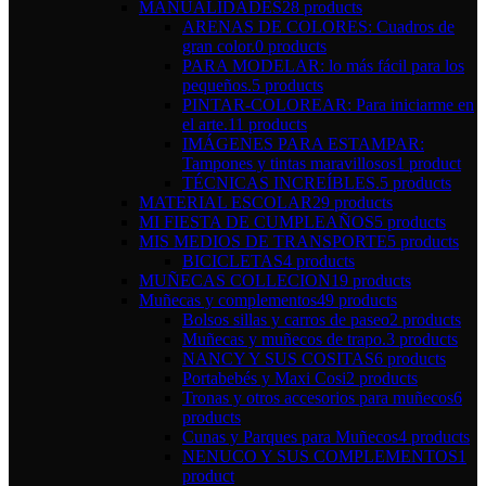
MANUALIDADES
28 products
ARENAS DE COLORES: Cuadros de
gran color.
0 products
PARA MODELAR: lo más fácil para los
pequeños.
5 products
PINTAR-COLOREAR: Para iniciarme en
el arte.
11 products
IMÁGENES PARA ESTAMPAR:
Tampones y tintas maravillosos
1 product
TÉCNICAS INCREÍBLES.
5 products
MATERIAL ESCOLAR
29 products
MI FIESTA DE CUMPLEAÑOS
5 products
MIS MEDIOS DE TRANSPORTE
5 products
BICICLETAS
4 products
MUÑECAS COLLECION
19 products
Muñecas y complementos
49 products
Bolsos sillas y carros de paseo
2 products
Muñecas y muñecos de trapo.
3 products
NANCY Y SUS COSITAS
6 products
Portabebés y Maxi Cosi
2 products
Tronas y otros accesorios para muñecos
6
products
Cunas y Parques para Muñecos
4 products
NENUCO Y SUS COMPLEMENTOS
1
product