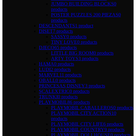
JUMBO BUILDING BLOCKS
0
products
POSTER PUZZLES 200 PIEZAS
0
products
DESCENDANTS
1 product
DISET
7 products
SASSY
0 products
TINY LOVE
0 products
DJECO
65 products
LITTLE BIG ROOM
0 products
ARTY TOYS
3 products
HAMA
0 products
LUDI
2 products
MARVEL
11 products
OBALL
0 products
PRINCESAS DISNEY
3 products
SCALEXTRIC
0 products
TRUNKI
0 products
PLAYMOBIL
86 products
PLAYMOBIL CABALLEROS
0 products
PLAYMOBIL CITY ACTION
10
products
PLAYMOBIL CITY LIFE
6 products
PLAYMOBIL COUNTRY
9 products
PLAYMOBIL DOLLHOUSE
0 products