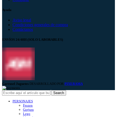
Ayuda
Aviso legal
Condiciones generales de compra
Contáctanos
ENVÍOS 24/48H (SOLO LABORABLES)
Carrusel Juguetes
DESARROLLADO POR
PIXERAMA
.
Search
PERSONAJES
Frozen
Gorjuss
Lego