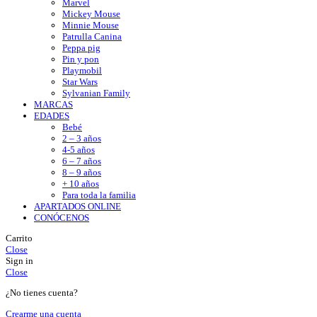
Marvel
Mickey Mouse
Minnie Mouse
Patrulla Canina
Peppa pig
Pin y pon
Playmobil
Star Wars
Sylvanian Family
MARCAS
EDADES
Bebé
2 – 3 años
4-5 años
6 – 7 años
8 – 9 años
+ 10 años
Para toda la familia
APARTADOS ONLINE
CONÓCENOS
Carrito
Close
Sign in
Close
¿No tienes cuenta?
Crearme una cuenta