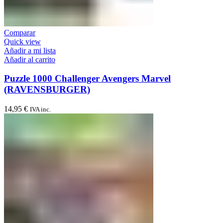
Comparar
Quick view
Añadir a mi lista
Añadir al carrito
Puzzle 1000 Challenger Avengers Marvel
(RAVENSBURGER)
14,95
€
IVA inc.