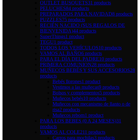
OUTLET BUSQUETS
31 products
PELUCHES
84 products
PREPARADOS PARA NAVIDAD
8 products
PUZZLES
75 products
RECIÉN NACIDO (SUS REGALOS DE
BIENVENIDA)
44 products
SuperThings
1 product
TEGU
1 product
TODOS LOS VEHÍCULOS
10 products
VAMOS AL BAÑO
6 products
PARA EL DÍA DEL PADRE
10 products
PRIMERA COMUNION
28 products
MUÑECOS BEBÉS Y SUS ACCESORIOS
28
products
Bebés llorones
1 product
Vestimos a las muñecas
9 products
Bolsos y complementos
5 products
Muñecos bebés
10 products
Muñecos con mecanismo de llanto o de
risa
2 products
Muñecos reborn
1 product
PARA LOS BEBES (0 A 24 MESES)
31
products
VAMOS AL COLE
211 products
Carros para mochilas
3 products