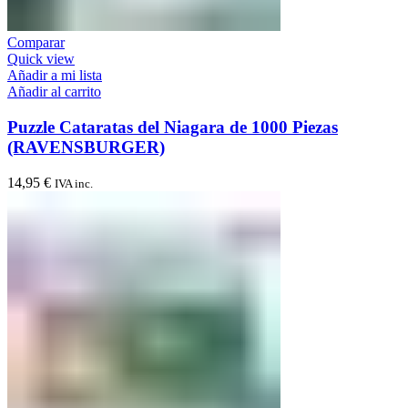
Comparar
Quick view
Añadir a mi lista
Añadir al carrito
Puzzle Cataratas del Niagara de 1000 Piezas
(RAVENSBURGER)
14,95
€
IVA inc.