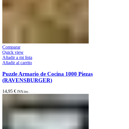
Comparar
Quick view
Añadir a mi lista
Añadir al carrito
Puzzle Armario de Cocina 1000 Piezas
(RAVENSBURGER)
14,95
€
IVA inc.