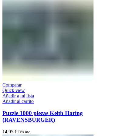
Comparar
Quick view
Añadir a mi lista
Añadir al carrito
Puzzle 1000 piezas Keith Haring
(RAVENSBURGER)
14,95
€
IVA inc.