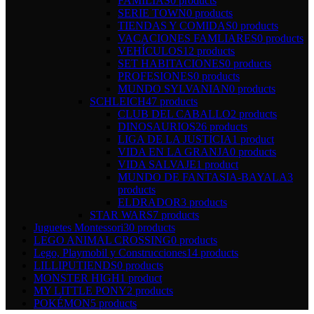
FAMILIAS
0 products
SERIE TOWN
0 products
TIENDAS Y COMIDAS
0 products
VACACIONES FAMLIARES
0 products
VEHÍCULOS
12 products
SET HABITACIONES
0 products
PROFESIONES
0 products
MUNDO SYLVANIAN
0 products
SCHLEICH
47 products
CLUB DEL CABALLO
2 products
DINOSAURIOS
26 products
LIGA DE LA JUSTICIA
1 product
VIDA EN LA GRANJA
0 products
VIDA SALVAJE
1 product
MUNDO DE FANTASIA-BAYALA
3
products
ELDRADOR
3 products
STAR WARS
7 products
Juguetes Montessori
30 products
LEGO ANIMAL CROSSING
0 products
Lego, Playmobil y Construcciones
14 products
LILLIPUTIENDS
0 products
MONSTER HIGH
1 product
MY LITTLE PONY
2 products
POKÉMON
5 products