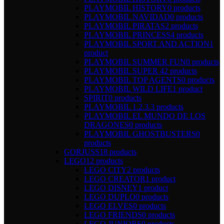
PLAYMOBIL HISTORY
0 products
PLAYMOBIL NAVIDAD
0 products
PLAYMOBIL PIRATAS
2 products
PLAYMOBIL PRINCESS
4 products
PLAYMOBIL SPORT AND ACTION
1
product
PLAYMOBIL SUMMER FUN
0 products
PLAYMOBIL SUPER 4
2 products
PLAYMOBIL TOP AGENTS
0 products
PLAYMOBIL WILD LIFE
1 product
SPIRIT
0 products
PLAYMOBIL 1.2.3.
3 products
PLAYMOBIL EL MUNDO DE LOS
DRAGONES
0 products
PLAYMOBIL GHOSTBUSTERS
0
products
GORJUSS
18 products
LEGO
12 products
LEGO CITY
2 products
LEGO CREATOR
1 product
LEGO DISNEY
1 product
LEGO DUPLO
0 products
LEGO ELVES
0 products
LEGO FRIENDS
0 products
LEGO JUNIORS
0 products