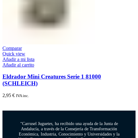
Comparar
Quick view
Añadir a mi lista
Añadir al carrito
Eldrador Mini Creatures Serie 1 81000
(SCHLEICH)
2,95
€
IVA inc.
“Carrusel Juguetes, ha recibido una ayuda de la Junta de
Andalucía, a través de la Consejería de Transformación
Económica, Industria, Conocimiento y Universidades y la