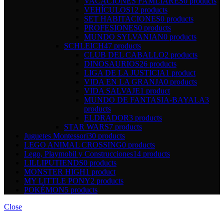
VACACIONES FAMLIARES
0 products
VEHÍCULOS
12 products
SET HABITACIONES
0 products
PROFESIONES
0 products
MUNDO SYLVANIAN
0 products
SCHLEICH
47 products
CLUB DEL CABALLO
2 products
DINOSAURIOS
26 products
LIGA DE LA JUSTICIA
1 product
VIDA EN LA GRANJA
0 products
VIDA SALVAJE
1 product
MUNDO DE FANTASIA-BAYALA
3
products
ELDRADOR
3 products
STAR WARS
7 products
Juguetes Montessori
30 products
LEGO ANIMAL CROSSING
0 products
Lego, Playmobil y Construcciones
14 products
LILLIPUTIENDS
0 products
MONSTER HIGH
1 product
MY LITTLE PONY
2 products
POKÉMON
5 products
Close