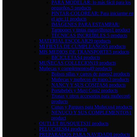
PARA MODELAR: lo más fácil para los
pequeños.
5 products
PINTAR-COLOREAR: Para iniciarme en
el arte.
11 products
IMÁGENES PARA ESTAMPAR:
Tampones y tintas maravillosos
1 product
TÉCNICAS INCREÍBLES.
5 products
MATERIAL ESCOLAR
29 products
MI FIESTA DE CUMPLEAÑOS
5 products
MIS MEDIOS DE TRANSPORTE
5 products
BICICLETAS
4 products
MUÑECAS COLLECION
19 products
Muñecas y complementos
49 products
Bolsos sillas y carros de paseo
2 products
Muñecas y muñecos de trapo.
3 products
NANCY Y SUS COSITAS
6 products
Portabebés y Maxi Cosi
2 products
Tronas y otros accesorios para muñecos
6
products
Cunas y Parques para Muñecos
4 products
NENUCO Y SUS COMPLEMENTOS
1
product
OUTLET BUSQUETS
31 products
PELUCHES
84 products
PREPARADOS PARA NAVIDAD
8 products