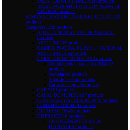
PARA TODA LA FAMILIA
115 products
IDEAL PARA ADULTOS CON ALMA DE
NIÑOS
222 products
SEMANA GUAY EN CARRUSEL JUGUETES
0
products
Categorías
1.229 products
¿QUÉ LE PIDO AL RATÓN PÉREZ?
25
products
AIRE LIBRE
85 products
CAMPO, PISCINA, PLAYA…. VAMOS AL
AIRE LIBRE
106 products
CARRITOS DE MUÑECAS
3 products
Complementos para carros BBlux
3
products
Gemelares
0 products
Sillas de paseo
0 products
Carros de capota
0 products
CARTAS
5 products
CASAS DE MUÑECAS
7 products
COCINITAS Y ACCESORIOS
16 products
CONSTRUCCIÓN
20 products
DECORACIÓN
45 products
DISFRACES
16 products
COMPLEMENTOS A LOS
DISFRACES
4 products