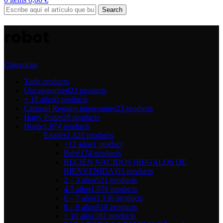
Search
robot
Categorías
Todo
products
Uncategorized
23 products
+ 18 años
0 products
Carrusel Regalos interesantes
23 products
Harry Potter
28 products
Home
1.874 products
Edades
1.820 products
+12 años
1 product
Bebé
174 products
RECIÉN NACIDOS (REGALOS DE
BIENVENIDA)
93 products
2 – 3 años
521 products
4-5 años
1.076 products
6 – 7 años
1.136 products
8 – 9 años
918 products
+ 10 años
582 products