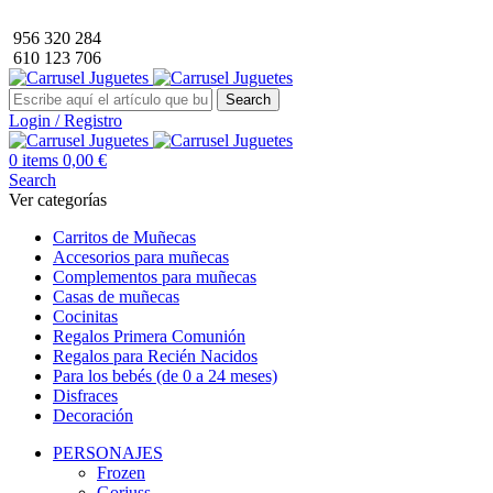
Envío GRATIS a partir de 40€ de compra (solo península).
956 320 284
610 123 706
Search
Login / Registro
0
items
0,00
€
Search
Ver categorías
Carritos de Muñecas
Accesorios para muñecas
Complementos para muñecas
Casas de muñecas
Cocinitas
Regalos Primera Comunión
Regalos para Recién Nacidos
Para los bebés (de 0 a 24 meses)
Disfraces
Decoración
PERSONAJES
Frozen
Gorjuss