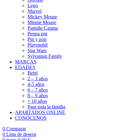
Lego
Marvel
Mickey Mouse
Minnie Mouse
Patrulla Canina
Peppa pig
Pin y pon
Playmobil
Star Wars
Sylvanian Family
MARCAS
EDADES
Bebé
2 – 3 años
4-5 años
6 – 7 años
8 – 9 años
+ 10 años
Para toda la familia
APARTADOS ONLINE
CONÓCENOS
0
Comparar
0
Lista de deseos
0
items
0,00
€