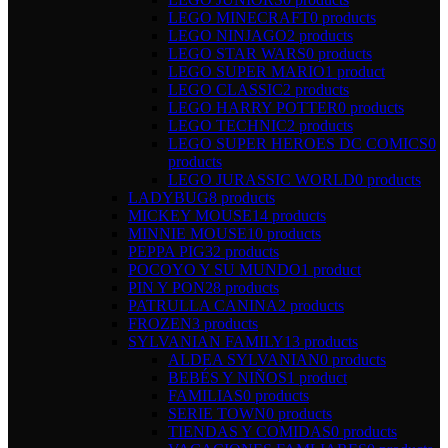
LEGO MINECRAFT
0 products
LEGO NINJAGO
2 products
LEGO STAR WARS
0 products
LEGO SUPER MARIO
1 product
LEGO CLASSIC
2 products
LEGO HARRY POTTER
0 products
LEGO TECHNIC
2 products
LEGO SUPER HEROES DC COMICS
0
products
LEGO JURASSIC WORLD
0 products
LADYBUG
8 products
MICKEY MOUSE
14 products
MINNIE MOUSE
10 products
PEPPA PIG
32 products
POCOYO Y SU MUNDO
1 product
PIN Y PON
28 products
PATRULLA CANINA
2 products
FROZEN
3 products
SYLVANIAN FAMILY
13 products
ALDEA SYLVANIAN
0 products
BEBÉS Y NIÑOS
1 product
FAMILIAS
0 products
SERIE TOWN
0 products
TIENDAS Y COMIDAS
0 products