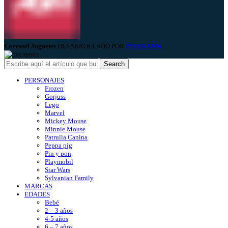
Carrusel Juguetes
DESARROLLADO POR
PIXERAMA
.
Search
PERSONAJES
Frozen
Gorjuss
Lego
Marvel
Mickey Mouse
Minnie Mouse
Patrulla Canina
Peppa pig
Pin y pon
Playmobil
Star Wars
Sylvanian Family
MARCAS
EDADES
Bebé
2 – 3 años
4-5 años
6 – 7 años