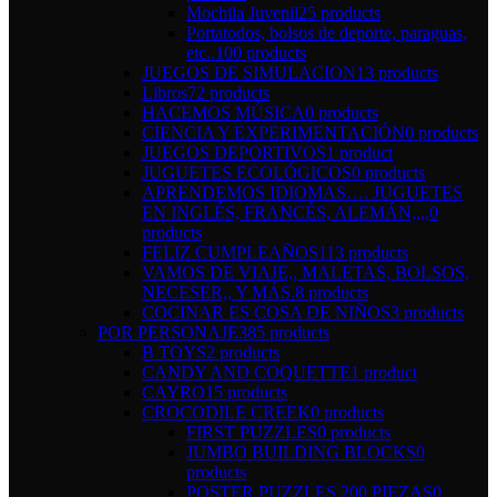
Mochila Juvenil
25 products
Portatodos, bolsos de deporte, paraguas,
etc..
100 products
JUEGOS DE SIMULACION
13 products
Libros
72 products
HACEMOS MÚSICA
0 products
CIENCIA Y EXPERIMENTACIÓN
0 products
JUEGOS DEPORTIVOS
1 product
JUGUETES ECOLÓGICOS
0 products
APRENDEMOS IDIOMAS…. JUGUETES
EN INGLÉS, FRANCÉS, ALEMÁN,,,,
0
products
FELIZ CUMPLEAÑOS
113 products
VAMOS DE VIAJE,, MALETAS, BOLSOS,
NECESER,, Y MÁS.
8 products
COCINAR ES COSA DE NIÑOS
3 products
POR PERSONAJE
385 products
B TOYS
2 products
CANDY AND COQUETTE
1 product
CAYRO
15 products
CROCODILE CREEK
0 products
FIRST PUZZLES
0 products
JUMBO BUILDING BLOCKS
0
products
POSTER PUZZLES 200 PIEZAS
0