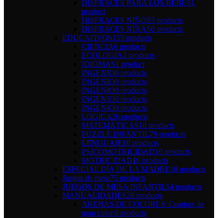
DISFRACES PARA LOS BEBÉS
1
product
DISFRACES NIÑOS
5 products
DISFRACES NIÑAS
6 products
EDUCATIVOS
155 products
CIENCIA
6 products
ECOLOGIA
2 products
IDIOMAS
1 product
INGENIO
0 products
INGENIO
0 products
INGENIO
0 products
INGENIO
0 products
INGENIO
0 products
LOGICA
26 products
MATEMÁTICAS
10 products
PUZZLE INFANTIL
79 products
LENGUAJE
10 products
PSICOMOTRICIDAD
10 products
MOTRICIDAD
16 products
ESPECIAL DÍA DE LA MADRE
10 products
Juegos de mesa
75 products
JUEGOS DE MESA INFANTIL
54 products
MANUALIDADES
28 products
ARENAS DE COLORES: Cuadros de
gran color.
0 products