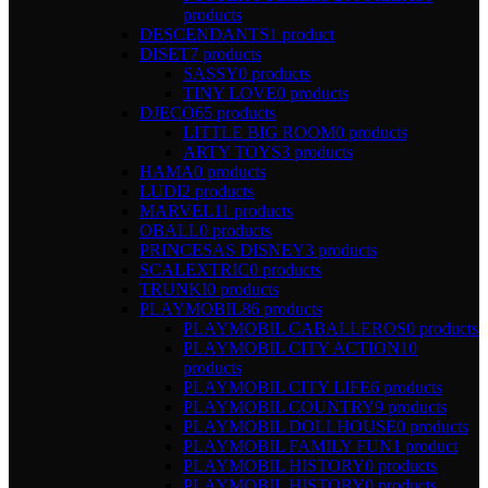
products
DESCENDANTS
1 product
DISET
7 products
SASSY
0 products
TINY LOVE
0 products
DJECO
65 products
LITTLE BIG ROOM
0 products
ARTY TOYS
3 products
HAMA
0 products
LUDI
2 products
MARVEL
11 products
OBALL
0 products
PRINCESAS DISNEY
3 products
SCALEXTRIC
0 products
TRUNKI
0 products
PLAYMOBIL
86 products
PLAYMOBIL CABALLEROS
0 products
PLAYMOBIL CITY ACTION
10
products
PLAYMOBIL CITY LIFE
6 products
PLAYMOBIL COUNTRY
9 products
PLAYMOBIL DOLLHOUSE
0 products
PLAYMOBIL FAMILY FUN
1 product
PLAYMOBIL HISTORY
0 products
PLAYMOBIL HISTORY
0 products