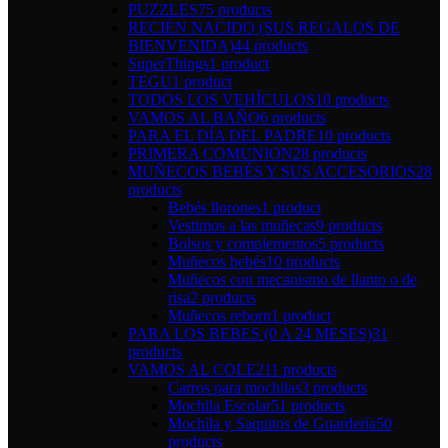
PUZZLES
75 products
RECIÉN NACIDO (SUS REGALOS DE
BIENVENIDA)
44 products
SuperThings
1 product
TEGU
1 product
TODOS LOS VEHÍCULOS
10 products
VAMOS AL BAÑO
6 products
PARA EL DÍA DEL PADRE
10 products
PRIMERA COMUNION
28 products
MUÑECOS BEBÉS Y SUS ACCESORIOS
28
products
Bebés llorones
1 product
Vestimos a las muñecas
9 products
Bolsos y complementos
5 products
Muñecos bebés
10 products
Muñecos con mecanismo de llanto o de
risa
2 products
Muñecos reborn
1 product
PARA LOS BEBES (0 A 24 MESES)
31
products
VAMOS AL COLE
211 products
Carros para mochilas
3 products
Mochila Escolar
51 products
Mochila y Saquitos de Guardería
50
products