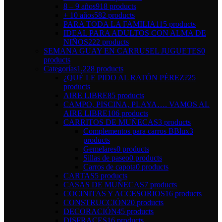
8 – 9 años
918 products
+ 10 años
582 products
PARA TODA LA FAMILIA
115 products
IDEAL PARA ADULTOS CON ALMA DE
NIÑOS
222 products
SEMANA GUAY EN CARRUSEL JUGUETES
0
products
Categorías
1.228 products
¿QUÉ LE PIDO AL RATÓN PÉREZ?
25
products
AIRE LIBRE
85 products
CAMPO, PISCINA, PLAYA…. VAMOS AL
AIRE LIBRE
106 products
CARRITOS DE MUÑECAS
3 products
Complementos para carros BBlux
3
products
Gemelares
0 products
Sillas de paseo
0 products
Carros de capota
0 products
CARTAS
5 products
CASAS DE MUÑECAS
7 products
COCINITAS Y ACCESORIOS
16 products
CONSTRUCCIÓN
20 products
DECORACIÓN
45 products
DISFRACES
16 products