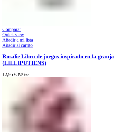
Comparar
Quick view
Añadir a mi lista
Añadir al carrito
Rosalie Libro de juegos inspirado en la granja
(LILLIPUTIENS)
12,95
€
IVA inc.