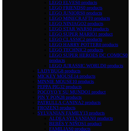
LEGO ELVES
0 products
LEGO FRIENDS
0 products
LEGO JUNIORS
0 products
LEGO MINECRAFT
0 products
LEGO NINJAGO
2 products
LEGO STAR WARS
0 products
LEGO SUPER MARIO
1 product
LEGO CLASSIC
2 products
LEGO HARRY POTTER
0 products
LEGO TECHNIC
2 products
LEGO SUPER HEROES DC COMICS
0
products
LEGO JURASSIC WORLD
0 products
LADYBUG
8 products
MICKEY MOUSE
14 products
MINNIE MOUSE
10 products
PEPPA PIG
32 products
POCOYO Y SU MUNDO
1 product
PIN Y PON
28 products
PATRULLA CANINA
2 products
FROZEN
3 products
SYLVANIAN FAMILY
13 products
ALDEA SYLVANIAN
0 products
BEBÉS Y NIÑOS
1 product
FAMILIAS
0 products