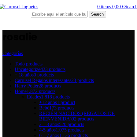
0
items
0,00
€
Searc
Search
rosalie
Categorías
Todo
products
Uncategorized
23 products
+ 18 años
0 products
Carrusel Regalos interesantes
23 products
Harry Potter
28 products
Home
1.872 products
Edades
1.818 products
+12 años
1 product
Bebé
173 products
RECIÉN NACIDOS (REGALOS DE
BIENVENIDA)
92 products
2 – 3 años
520 products
4-5 años
1.075 products
6 – 7 años
1.136 products