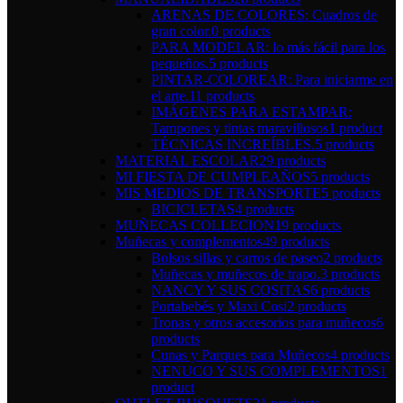
ARENAS DE COLORES: Cuadros de
gran color.
0 products
PARA MODELAR: lo más fácil para los
pequeños.
5 products
PINTAR-COLOREAR: Para iniciarme en
el arte.
11 products
IMÁGENES PARA ESTAMPAR:
Tampones y tintas maravillosos
1 product
TÉCNICAS INCREÍBLES.
5 products
MATERIAL ESCOLAR
29 products
MI FIESTA DE CUMPLEAÑOS
5 products
MIS MEDIOS DE TRANSPORTE
5 products
BICICLETAS
4 products
MUÑECAS COLLECION
19 products
Muñecas y complementos
49 products
Bolsos sillas y carros de paseo
2 products
Muñecas y muñecos de trapo.
3 products
NANCY Y SUS COSITAS
6 products
Portabebés y Maxi Cosi
2 products
Tronas y otros accesorios para muñecos
6
products
Cunas y Parques para Muñecos
4 products
NENUCO Y SUS COMPLEMENTOS
1
product