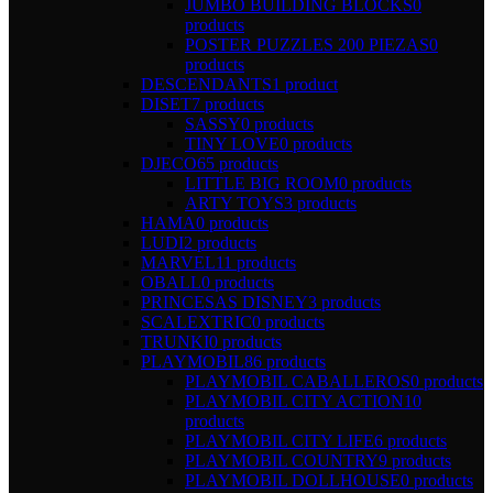
JUMBO BUILDING BLOCKS
0
products
POSTER PUZZLES 200 PIEZAS
0
products
DESCENDANTS
1 product
DISET
7 products
SASSY
0 products
TINY LOVE
0 products
DJECO
65 products
LITTLE BIG ROOM
0 products
ARTY TOYS
3 products
HAMA
0 products
LUDI
2 products
MARVEL
11 products
OBALL
0 products
PRINCESAS DISNEY
3 products
SCALEXTRIC
0 products
TRUNKI
0 products
PLAYMOBIL
86 products
PLAYMOBIL CABALLEROS
0 products
PLAYMOBIL CITY ACTION
10
products
PLAYMOBIL CITY LIFE
6 products
PLAYMOBIL COUNTRY
9 products
PLAYMOBIL DOLLHOUSE
0 products