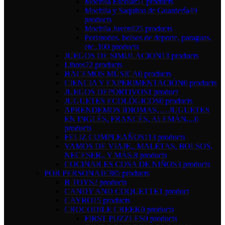
Mochila Escolar
51 products
Mochila y Saquitos de Guardería
49
products
Mochila Juvenil
25 products
Portatodos, bolsos de deporte, paraguas,
etc..
100 products
JUEGOS DE SIMULACION
13 products
Libros
72 products
HACEMOS MÚSICA
0 products
CIENCIA Y EXPERIMENTACIÓN
0 products
JUEGOS DEPORTIVOS
1 product
JUGUETES ECOLÓGICOS
0 products
APRENDEMOS IDIOMAS…. JUGUETES
EN INGLÉS, FRANCÉS, ALEMÁN,,,,
0
products
FELIZ CUMPLEAÑOS
113 products
VAMOS DE VIAJE,, MALETAS, BOLSOS,
NECESER,, Y MÁS.
8 products
COCINAR ES COSA DE NIÑOS
3 products
POR PERSONAJE
385 products
B TOYS
2 products
CANDY AND COQUETTE
1 product
CAYRO
15 products
CROCODILE CREEK
0 products
FIRST PUZZLES
0 products