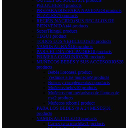
OUTLET BUSQUETS
31 products
PELUCHES
84 products
PREPARADOS PARA NAVIDAD
8 products
PUZZLES
75 products
RECIÉN NACIDO (SUS REGALOS DE
BIENVENIDA)
44 products
SuperThings
1 product
TEGU
1 product
TODOS LOS VEHÍCULOS
10 products
VAMOS AL BAÑO
6 products
PARA EL DÍA DEL PADRE
10 products
PRIMERA COMUNION
28 products
MUÑECOS BEBÉS Y SUS ACCESORIOS
28
products
Bebés llorones
1 product
Vestimos a las muñecas
9 products
Bolsos y complementos
5 products
Muñecos bebés
10 products
Muñecos con mecanismo de llanto o de
risa
2 products
Muñecos reborn
1 product
PARA LOS BEBES (0 A 24 MESES)
31
products
VAMOS AL COLE
210 products
Carros para mochilas
3 products