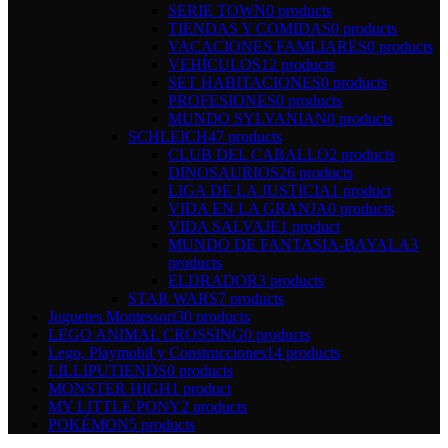
SERIE TOWN
0 products
TIENDAS Y COMIDAS
0 products
VACACIONES FAMLIARES
0 products
VEHÍCULOS
12 products
SET HABITACIONES
0 products
PROFESIONES
0 products
MUNDO SYLVANIAN
0 products
SCHLEICH
47 products
CLUB DEL CABALLO
2 products
DINOSAURIOS
26 products
LIGA DE LA JUSTICIA
1 product
VIDA EN LA GRANJA
0 products
VIDA SALVAJE
1 product
MUNDO DE FANTASIA-BAYALA
3
products
ELDRADOR
3 products
STAR WARS
7 products
Juguetes Montessori
30 products
LEGO ANIMAL CROSSING
0 products
Lego, Playmobil y Construcciones
14 products
LILLIPUTIENDS
0 products
MONSTER HIGH
1 product
MY LITTLE PONY
2 products
POKÉMON
5 products