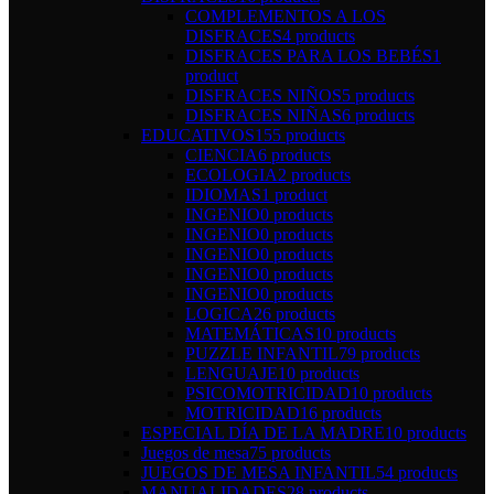
COMPLEMENTOS A LOS
DISFRACES
4 products
DISFRACES PARA LOS BEBÉS
1
product
DISFRACES NIÑOS
5 products
DISFRACES NIÑAS
6 products
EDUCATIVOS
155 products
CIENCIA
6 products
ECOLOGIA
2 products
IDIOMAS
1 product
INGENIO
0 products
INGENIO
0 products
INGENIO
0 products
INGENIO
0 products
INGENIO
0 products
LOGICA
26 products
MATEMÁTICAS
10 products
PUZZLE INFANTIL
79 products
LENGUAJE
10 products
PSICOMOTRICIDAD
10 products
MOTRICIDAD
16 products
ESPECIAL DÍA DE LA MADRE
10 products
Juegos de mesa
75 products
JUEGOS DE MESA INFANTIL
54 products
MANUALIDADES
28 products