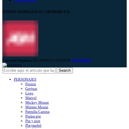
Contáctanos
ENVÍOS 24/48H (SOLO LABORABLES)
Carrusel Juguetes
DESARROLLADO POR
PIXERAMA
.
Search
PERSONAJES
Frozen
Gorjuss
Lego
Marvel
Mickey Mouse
Minnie Mouse
Patrulla Canina
Peppa pig
Pin y pon
Playmobil