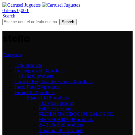
0
items
0,00
€
Search
Search
stella
Categorías
Todo
products
Uncategorized
23 products
+ 18 años
0 products
Carrusel Regalos interesantes
23 products
Harry Potter
28 products
Home
1.872 products
Edades
1.818 products
+12 años
1 product
Bebé
173 products
RECIÉN NACIDOS (REGALOS DE
BIENVENIDA)
92 products
2 – 3 años
520 products
4-5 años
1.075 products