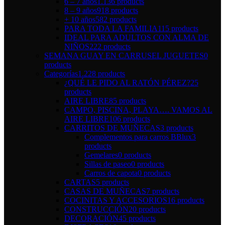
6 – 7 años
1.136 products
8 – 9 años
918 products
+ 10 años
582 products
PARA TODA LA FAMILIA
115 products
IDEAL PARA ADULTOS CON ALMA DE
NIÑOS
222 products
SEMANA GUAY EN CARRUSEL JUGUETES
0
products
Categorías
1.228 products
¿QUÉ LE PIDO AL RATÓN PÉREZ?
25
products
AIRE LIBRE
85 products
CAMPO, PISCINA, PLAYA…. VAMOS AL
AIRE LIBRE
106 products
CARRITOS DE MUÑECAS
3 products
Complementos para carros BBlux
3
products
Gemelares
0 products
Sillas de paseo
0 products
Carros de capota
0 products
CARTAS
5 products
CASAS DE MUÑECAS
7 products
COCINITAS Y ACCESORIOS
16 products
CONSTRUCCIÓN
20 products
DECORACIÓN
45 products