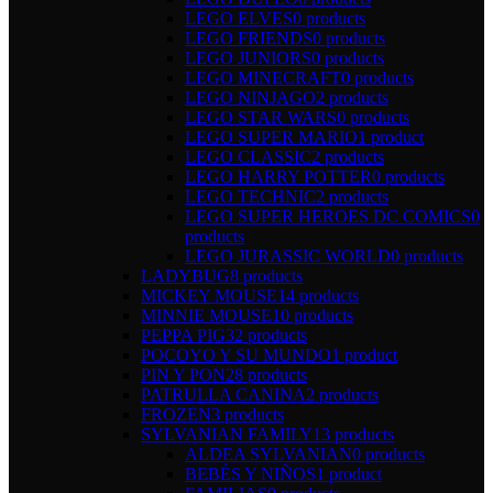
LEGO ELVES
0 products
LEGO FRIENDS
0 products
LEGO JUNIORS
0 products
LEGO MINECRAFT
0 products
LEGO NINJAGO
2 products
LEGO STAR WARS
0 products
LEGO SUPER MARIO
1 product
LEGO CLASSIC
2 products
LEGO HARRY POTTER
0 products
LEGO TECHNIC
2 products
LEGO SUPER HEROES DC COMICS
0
products
LEGO JURASSIC WORLD
0 products
LADYBUG
8 products
MICKEY MOUSE
14 products
MINNIE MOUSE
10 products
PEPPA PIG
32 products
POCOYO Y SU MUNDO
1 product
PIN Y PON
28 products
PATRULLA CANINA
2 products
FROZEN
3 products
SYLVANIAN FAMILY
13 products
ALDEA SYLVANIAN
0 products
BEBÉS Y NIÑOS
1 product