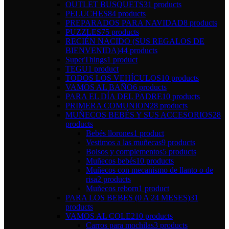
OUTLET BUSQUETS
31 products
PELUCHES
84 products
PREPARADOS PARA NAVIDAD
8 products
PUZZLES
75 products
RECIÉN NACIDO (SUS REGALOS DE
BIENVENIDA)
44 products
SuperThings
1 product
TEGU
1 product
TODOS LOS VEHÍCULOS
10 products
VAMOS AL BAÑO
6 products
PARA EL DÍA DEL PADRE
10 products
PRIMERA COMUNION
28 products
MUÑECOS BEBÉS Y SUS ACCESORIOS
28
products
Bebés llorones
1 product
Vestimos a las muñecas
9 products
Bolsos y complementos
5 products
Muñecos bebés
10 products
Muñecos con mecanismo de llanto o de
risa
2 products
Muñecos reborn
1 product
PARA LOS BEBES (0 A 24 MESES)
31
products
VAMOS AL COLE
210 products
Carros para mochilas
3 products