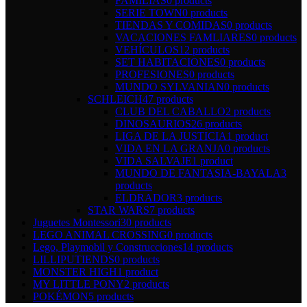
FAMILIAS
0 products
SERIE TOWN
0 products
TIENDAS Y COMIDAS
0 products
VACACIONES FAMLIARES
0 products
VEHÍCULOS
12 products
SET HABITACIONES
0 products
PROFESIONES
0 products
MUNDO SYLVANIAN
0 products
SCHLEICH
47 products
CLUB DEL CABALLO
2 products
DINOSAURIOS
26 products
LIGA DE LA JUSTICIA
1 product
VIDA EN LA GRANJA
0 products
VIDA SALVAJE
1 product
MUNDO DE FANTASIA-BAYALA
3
products
ELDRADOR
3 products
STAR WARS
7 products
Juguetes Montessori
30 products
LEGO ANIMAL CROSSING
0 products
Lego, Playmobil y Construcciones
14 products
LILLIPUTIENDS
0 products
MONSTER HIGH
1 product
MY LITTLE PONY
2 products
POKÉMON
5 products