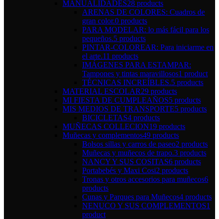
MANUALIDADES
28 products
ARENAS DE COLORES: Cuadros de
gran color.
0 products
PARA MODELAR: lo más fácil para los
pequeños.
5 products
PINTAR-COLOREAR: Para iniciarme en
el arte.
11 products
IMÁGENES PARA ESTAMPAR:
Tampones y tintas maravillosos
1 product
TÉCNICAS INCREÍBLES.
5 products
MATERIAL ESCOLAR
29 products
MI FIESTA DE CUMPLEAÑOS
5 products
MIS MEDIOS DE TRANSPORTE
5 products
BICICLETAS
4 products
MUÑECAS COLLECION
19 products
Muñecas y complementos
49 products
Bolsos sillas y carros de paseo
2 products
Muñecas y muñecos de trapo.
3 products
NANCY Y SUS COSITAS
6 products
Portabebés y Maxi Cosi
2 products
Tronas y otros accesorios para muñecos
6
products
Cunas y Parques para Muñecos
4 products
NENUCO Y SUS COMPLEMENTOS
1
product