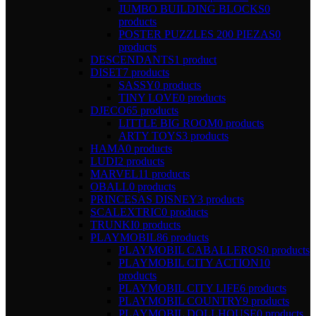
JUMBO BUILDING BLOCKS
0
products
POSTER PUZZLES 200 PIEZAS
0
products
DESCENDANTS
1 product
DISET
7 products
SASSY
0 products
TINY LOVE
0 products
DJECO
65 products
LITTLE BIG ROOM
0 products
ARTY TOYS
3 products
HAMA
0 products
LUDI
2 products
MARVEL
11 products
OBALL
0 products
PRINCESAS DISNEY
3 products
SCALEXTRIC
0 products
TRUNKI
0 products
PLAYMOBIL
86 products
PLAYMOBIL CABALLEROS
0 products
PLAYMOBIL CITY ACTION
10
products
PLAYMOBIL CITY LIFE
6 products
PLAYMOBIL COUNTRY
9 products
PLAYMOBIL DOLLHOUSE
0 products