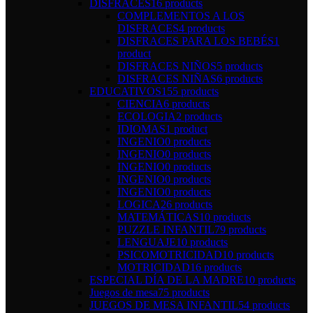
DISFRACES
16 products
COMPLEMENTOS A LOS
DISFRACES
4 products
DISFRACES PARA LOS BEBÉS
1
product
DISFRACES NIÑOS
5 products
DISFRACES NIÑAS
6 products
EDUCATIVOS
155 products
CIENCIA
6 products
ECOLOGIA
2 products
IDIOMAS
1 product
INGENIO
0 products
INGENIO
0 products
INGENIO
0 products
INGENIO
0 products
INGENIO
0 products
LOGICA
26 products
MATEMÁTICAS
10 products
PUZZLE INFANTIL
79 products
LENGUAJE
10 products
PSICOMOTRICIDAD
10 products
MOTRICIDAD
16 products
ESPECIAL DÍA DE LA MADRE
10 products
Juegos de mesa
75 products
JUEGOS DE MESA INFANTIL
54 products