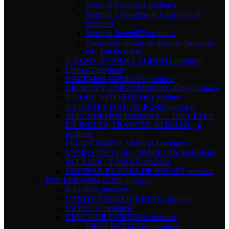
Mochila Escolar
51 products
Mochila y Saquitos de Guardería
49
products
Mochila Juvenil
25 products
Portatodos, bolsos de deporte, paraguas,
etc..
100 products
JUEGOS DE SIMULACION
13 products
Libros
72 products
HACEMOS MÚSICA
0 products
CIENCIA Y EXPERIMENTACIÓN
0 products
JUEGOS DEPORTIVOS
1 product
JUGUETES ECOLÓGICOS
0 products
APRENDEMOS IDIOMAS…. JUGUETES
EN INGLÉS, FRANCÉS, ALEMÁN,,,,
0
products
FELIZ CUMPLEAÑOS
113 products
VAMOS DE VIAJE,, MALETAS, BOLSOS,
NECESER,, Y MÁS.
8 products
COCINAR ES COSA DE NIÑOS
3 products
POR PERSONAJE
385 products
B TOYS
2 products
CANDY AND COQUETTE
1 product
CAYRO
15 products
CROCODILE CREEK
0 products
FIRST PUZZLES
0 products