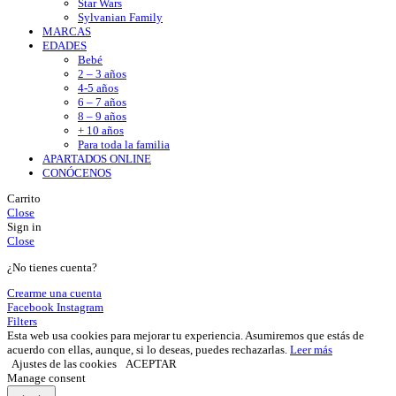
Star Wars
Sylvanian Family
MARCAS
EDADES
Bebé
2 – 3 años
4-5 años
6 – 7 años
8 – 9 años
+ 10 años
Para toda la familia
APARTADOS ONLINE
CONÓCENOS
Carrito
Close
Sign in
Close
¿No tienes cuenta?
Crearme una cuenta
Facebook
Instagram
Filters
Esta web usa cookies para mejorar tu experiencia. Asumiremos que estás de
acuerdo con ellas, aunque, si lo deseas, puedes rechazarlas.
Leer más
Ajustes de las cookies
ACEPTAR
Manage consent