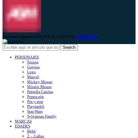
Carrusel Juguetes
DESARROLLADO POR
PIXERAMA
.
Search
PERSONAJES
Frozen
Gorjuss
Lego
Marvel
Mickey Mouse
Minnie Mouse
Patrulla Canina
Peppa pig
Pin y pon
Playmobil
Star Wars
Sylvanian Family
MARCAS
EDADES
Bebé
2 – 3 años