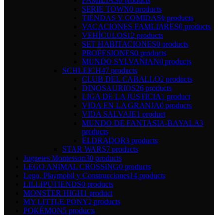
FAMILIAS
0 products
SERIE TOWN
0 products
TIENDAS Y COMIDAS
0 products
VACACIONES FAMLIARES
0 products
VEHÍCULOS
12 products
SET HABITACIONES
0 products
PROFESIONES
0 products
MUNDO SYLVANIAN
0 products
SCHLEICH
47 products
CLUB DEL CABALLO
2 products
DINOSAURIOS
26 products
LIGA DE LA JUSTICIA
1 product
VIDA EN LA GRANJA
0 products
VIDA SALVAJE
1 product
MUNDO DE FANTASIA-BAYALA
3
products
ELDRADOR
3 products
STAR WARS
7 products
Juguetes Montessori
30 products
LEGO ANIMAL CROSSING
0 products
Lego, Playmobil y Construcciones
14 products
LILLIPUTIENDS
0 products
MONSTER HIGH
1 product
MY LITTLE PONY
2 products
POKÉMON
5 products