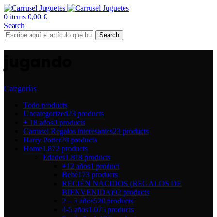
0
items
0,00
€
Search
Search
jugando
Categorías
Todo
products
Uncategorized
23 products
+ 18 años
0 products
Carrusel Regalos interesantes
23 products
Harry Potter
28 products
Home
1.872 products
Edades
1.818 products
+12 años
1 product
Bebé
173 products
RECIÉN NACIDOS (REGALOS DE
BIENVENIDA)
92 products
2 – 3 años
520 products
4-5 años
1.075 products