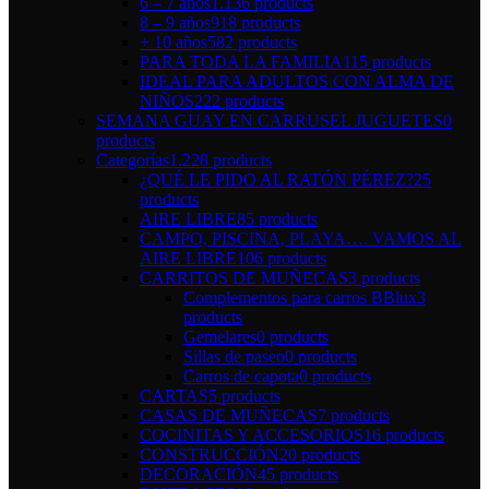
6 – 7 años
1.136 products
8 – 9 años
918 products
+ 10 años
582 products
PARA TODA LA FAMILIA
115 products
IDEAL PARA ADULTOS CON ALMA DE
NIÑOS
222 products
SEMANA GUAY EN CARRUSEL JUGUETES
0
products
Categorías
1.228 products
¿QUÉ LE PIDO AL RATÓN PÉREZ?
25
products
AIRE LIBRE
85 products
CAMPO, PISCINA, PLAYA…. VAMOS AL
AIRE LIBRE
106 products
CARRITOS DE MUÑECAS
3 products
Complementos para carros BBlux
3
products
Gemelares
0 products
Sillas de paseo
0 products
Carros de capota
0 products
CARTAS
5 products
CASAS DE MUÑECAS
7 products
COCINITAS Y ACCESORIOS
16 products
CONSTRUCCIÓN
20 products
DECORACIÓN
45 products