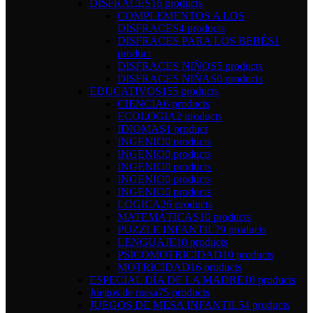
DISFRACES
16 products
COMPLEMENTOS A LOS
DISFRACES
4 products
DISFRACES PARA LOS BEBÉS
1
product
DISFRACES NIÑOS
5 products
DISFRACES NIÑAS
6 products
EDUCATIVOS
155 products
CIENCIA
6 products
ECOLOGIA
2 products
IDIOMAS
1 product
INGENIO
0 products
INGENIO
0 products
INGENIO
0 products
INGENIO
0 products
INGENIO
0 products
LOGICA
26 products
MATEMÁTICAS
10 products
PUZZLE INFANTIL
79 products
LENGUAJE
10 products
PSICOMOTRICIDAD
10 products
MOTRICIDAD
16 products
ESPECIAL DÍA DE LA MADRE
10 products
Juegos de mesa
75 products
JUEGOS DE MESA INFANTIL
54 products