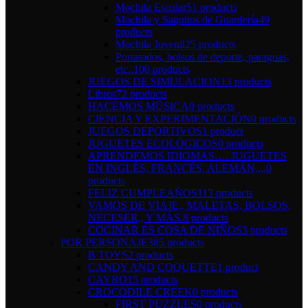
Mochila Escolar
51 products
Mochila y Saquitos de Guardería
49
products
Mochila Juvenil
25 products
Portatodos, bolsos de deporte, paraguas,
etc..
100 products
JUEGOS DE SIMULACION
13 products
Libros
72 products
HACEMOS MÚSICA
0 products
CIENCIA Y EXPERIMENTACIÓN
0 products
JUEGOS DEPORTIVOS
1 product
JUGUETES ECOLÓGICOS
0 products
APRENDEMOS IDIOMAS…. JUGUETES
EN INGLÉS, FRANCÉS, ALEMÁN,,,,
0
products
FELIZ CUMPLEAÑOS
113 products
VAMOS DE VIAJE,, MALETAS, BOLSOS,
NECESER,, Y MÁS.
8 products
COCINAR ES COSA DE NIÑOS
3 products
POR PERSONAJE
385 products
B TOYS
2 products
CANDY AND COQUETTE
1 product
CAYRO
15 products
CROCODILE CREEK
0 products
FIRST PUZZLES
0 products