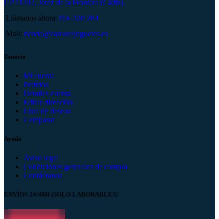
CP 11402, Jerez de la Frontera (Cádiz)
Llámanos ahora:
956 320 284
Mail:
tienda@carruseljuguetes.es
Usuario
Mi cuenta
Pedidos
Detalles cuenta
Editar dirección
Lista de deseos
Comparar
Ayuda
Aviso legal
Condiciones generales de compra
Contáctanos
ENVÍOS 24/48H (SOLO LABORABLES)