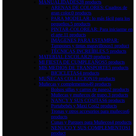
MANUALIDADES
28 products
ARENAS DE COLORES: Cuadros de
gran color.
0 products
PARA MODELAR: lo más fácil para los
pequeños.
5 products
PINTAR-COLOREAR: Para iniciarme en
el arte.
11 products
IMÁGENES PARA ESTAMPAR:
Tampones y tintas maravillosos
1 product
TÉCNICAS INCREÍBLES.
5 products
MATERIAL ESCOLAR
29 products
MI FIESTA DE CUMPLEAÑOS
5 products
MIS MEDIOS DE TRANSPORTE
5 products
BICICLETAS
4 products
MUÑECAS COLLECION
19 products
Muñecas y complementos
49 products
Bolsos sillas y carros de paseo
2 products
Muñecas y muñecos de trapo.
3 products
NANCY Y SUS COSITAS
6 products
Portabebés y Maxi Cosi
2 products
Tronas y otros accesorios para muñecos
6
products
Cunas y Parques para Muñecos
4 products
NENUCO Y SUS COMPLEMENTOS
1
product