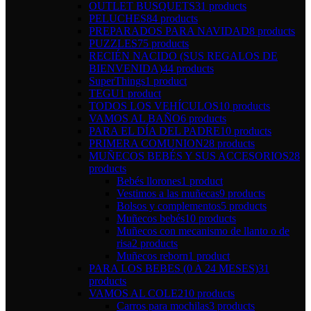
OUTLET BUSQUETS
31 products
PELUCHES
84 products
PREPARADOS PARA NAVIDAD
8 products
PUZZLES
75 products
RECIÉN NACIDO (SUS REGALOS DE
BIENVENIDA)
44 products
SuperThings
1 product
TEGU
1 product
TODOS LOS VEHÍCULOS
10 products
VAMOS AL BAÑO
6 products
PARA EL DÍA DEL PADRE
10 products
PRIMERA COMUNION
28 products
MUÑECOS BEBÉS Y SUS ACCESORIOS
28
products
Bebés llorones
1 product
Vestimos a las muñecas
9 products
Bolsos y complementos
5 products
Muñecos bebés
10 products
Muñecos con mecanismo de llanto o de
risa
2 products
Muñecos reborn
1 product
PARA LOS BEBES (0 A 24 MESES)
31
products
VAMOS AL COLE
210 products
Carros para mochilas
3 products