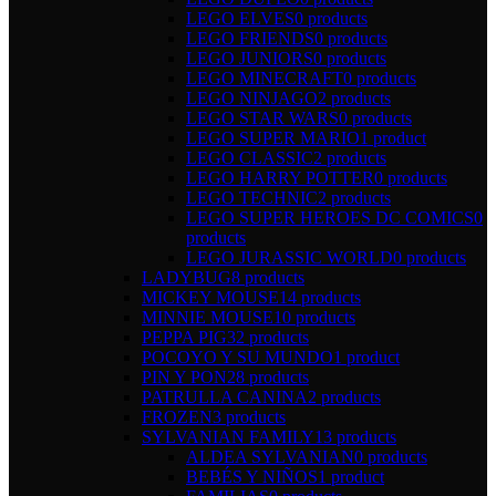
LEGO ELVES
0 products
LEGO FRIENDS
0 products
LEGO JUNIORS
0 products
LEGO MINECRAFT
0 products
LEGO NINJAGO
2 products
LEGO STAR WARS
0 products
LEGO SUPER MARIO
1 product
LEGO CLASSIC
2 products
LEGO HARRY POTTER
0 products
LEGO TECHNIC
2 products
LEGO SUPER HEROES DC COMICS
0
products
LEGO JURASSIC WORLD
0 products
LADYBUG
8 products
MICKEY MOUSE
14 products
MINNIE MOUSE
10 products
PEPPA PIG
32 products
POCOYO Y SU MUNDO
1 product
PIN Y PON
28 products
PATRULLA CANINA
2 products
FROZEN
3 products
SYLVANIAN FAMILY
13 products
ALDEA SYLVANIAN
0 products
BEBÉS Y NIÑOS
1 product