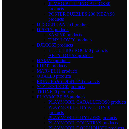
JUMBO BUILDING BLOCKS
0
products
POSTER PUZZLES 200 PIEZAS
0
products
DESCENDANTS
1 product
DISET
7 products
SASSY
0 products
TINY LOVE
0 products
DJECO
65 products
LITTLE BIG ROOM
0 products
ARTY TOYS
3 products
HAMA
0 products
LUDI
2 products
MARVEL
11 products
OBALL
0 products
PRINCESAS DISNEY
3 products
SCALEXTRIC
0 products
TRUNKI
0 products
PLAYMOBIL
86 products
PLAYMOBIL CABALLEROS
0 products
PLAYMOBIL CITY ACTION
10
products
PLAYMOBIL CITY LIFE
6 products
PLAYMOBIL COUNTRY
9 products
PLAYMOBIL DOLLHOUSE
0 products